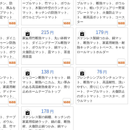
チン、防
ーブルマット、竹マット、ボウル
ブルマット、断熱マット、ボウル
ト、厚みを
マット、木製の中空のランチョン
マット、軽いラグジュアリー野菜
プマット、
マット、キッチンの防熱マット、
プレートマット、火傷防止マッ
定マット
ボウルとプレートマット
ト、耐高温ポットマット、コース
ター
215
179
円
円
ト、ダイニ
家庭用竹断熱マット、丸い鉢柄マ
ステンレス製鍋つかみ、鍋マッ
ゥーン防熱
ット、ダイニングテーブル断熱マ
ト、断熱マット、家庭用耐熱・耐
ランチョン
ット、ボウルマット、鍋マット、
熱キッチンポットベース、キャセ
ット、ボウ
火傷防止マット、皿マット、茶道
ロールマットホルダー
トマット、
用茶皿
138
76
円
円
ンマット、
シリコーン断熱マットセット、鍋
フレンチシンプルランチョンマッ
ット、竹マ
マット、耐熱ハニカム、丸い厚み
ト、断熱マット、高温耐性、洗い
、家庭用耐
のある高温耐熱食道マット、滑り
やすい、滑りにくいディナープレ
、ディナー
止めホームテーブルトップ
ート、テーブルマット、火傷防止
ルマット、
のポットマット、コースター、ボ
ウルマット
178
円
ト、テーブ
ステンレス製の鍋棚、キッチンの
、ボウル、
家庭用収納ラック、鍋の蓋、断熱
、皿、竹マ
材、火傷防止鍋つかみ、鍋マッ