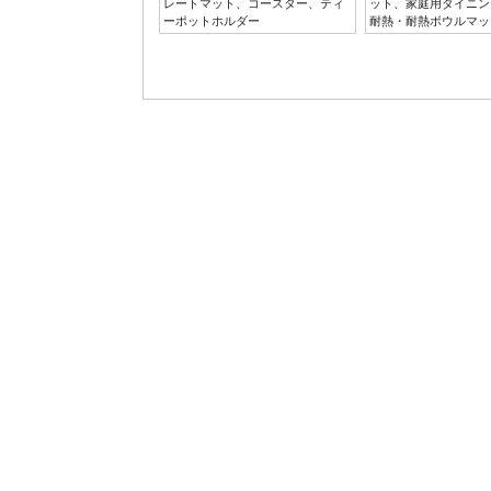
レートマット、コースター、ティ
ット、家庭用ダイニン
ーポットホルダー
耐熱・耐熱ボウルマッ