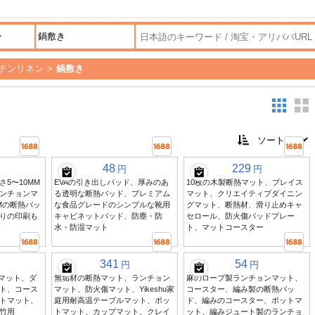
チンリネン
>
鍋敷き
48
229
円
円
5〜10MM
EVAの引き出しパッド、厚みのあ
10枚の木製断熱マット、プレイス
ンチョンマ
る透明な断熱パッド、プレミアム
マット、クリエイティブダイニン
CMの断熱パッ
な食品グレードのシンプルな靴用
グマット、断熱材、滑り止めキャ
りの印刷も
キャビネットパッド、防塵・防
セロール、防火傷パッドプレー
水・防湿マット
ト、マットコースター
341
54
円
円
熱鍋マット、ダ
無垢材の断熱マット、ランチョン
麻のロープ製ランチョンマット、
ト、コース
マット、防火傷マット、Yikeshu家
コースター、編み製の断熱パッ
トマット、
庭用耐高温テーブルマット、ポッ
ド、編みのコースター、ポットマ
竹用
トマット、カップマット、クレイ
ット、編みジュート製のランチョ