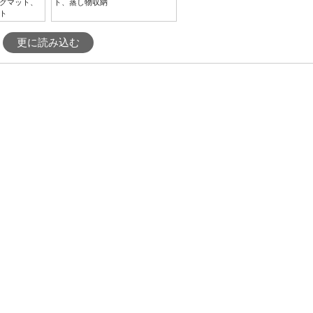
グマット、
ト、蒸し物収納
ト
更に読み込む