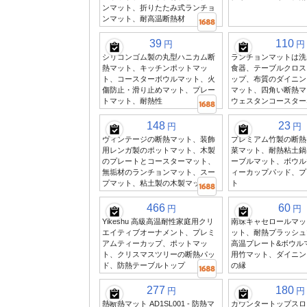
ンマット、折りたたみ式ランチョ
ンマット、耐高温断熱材
39
110
円
円
シリコンゴム製の丸型ハニカム断
ランチョンマットは洗
熱マット、キッチンポットマッ
食器、テーブルクロス
ト、コースターボウルマット、火
ップ、布質のダイニン
傷防止・滑り止めマット、プレー
マット、四角い断熱マ
トマット、耐熱性
ウェスタンコースター
148
23
円
円
ヴィンテージの断熱マット、装飾
プレミアム竹製の断熱
用レンガ製のポットマット、木製
菜マット、耐熱粘土鍋
のプレートとコースターマット、
ーブルマット、ボウル
無垢材のランチョンマット、スー
ィーカップパッド、プ
プマット、粘土製の木製マット
ト
466
60
円
円
Yikeshu 高級高温耐性家庭用クリ
南珠キャセロールマッ
エイティブオーナメント、プレミ
ット、耐熱プラッシュ
アムティーカップ、ポットマッ
高温プレート&ボウル
ト、クリスマスツリーの断熱パッ
用竹マット、ダイニン
ド、防熱テーブルトップ
の縁
277
180
円
円
熱断熱マット AD1SL001 - 防熱マ
カウンタートップスロ