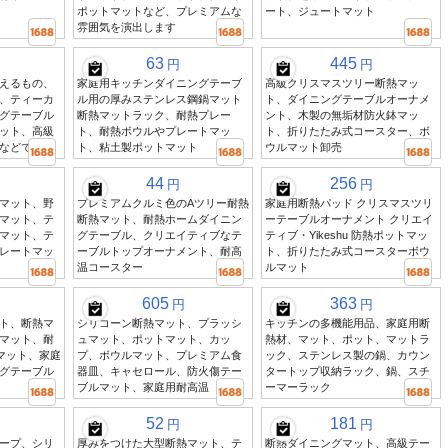
ポットマットなど、プレミアムな
ート、ジュートマット
雰囲気を演出します
63
445
円
円
えるもの、
家庭用キッチンダイニングテーブ
高級クリスマスツリー断熱マッ
、ティーカ
ル用の厚みステンレス鋼鍋マット
ト、ダイニングテーブルオーナメ
グテーブル
断熱マットラック、耐熱プレー
ント、木製の無垢材防火鉢マッ
ット、高級
ト、耐熱ボウルやプレートマッ
ト、折りたたみ式コースター、ボ
などです
ト、粘土製ポットマット
ウルマット卸売
44
256
円
円
マット、野
プレミアムクルミ色のAツリー耐熱
家庭用断熱パッド クリスマスツリ
マット、テ
断熱マット、耐熱ホームダイニン
ーテーブルオーナメント クリエイ
マット、テ
グテーブル、クリエイティブなテ
ティブ・Yikeshu 防熱ポットマッ
レートマッ
ーブルトップオーナメント、耐高
ト、折りたたみ式コースターボウ
温コースター
ルマット
605
363
円
円
ト、断熱マ
シリコーン断熱マット、プラッシ
キッチンの多機能用品、家庭用断
マット、耐
ュマット、ポットマット、カッ
熱材、マット、ポット、マットラ
マット、家庭
プ、ボウルマット、プレミアム食
ック、ステンレス製の鍋、カウン
グテーブル
器皿、キャセロール、防火傷テー
タートップ収納ラック、鍋、スチ
ブルマット、家庭用耐高温
ーマーラック
52
181
円
円
ープ、シリ
厚みをつけた大型断熱マット、テ
断熱ダイニングマット、高級テー