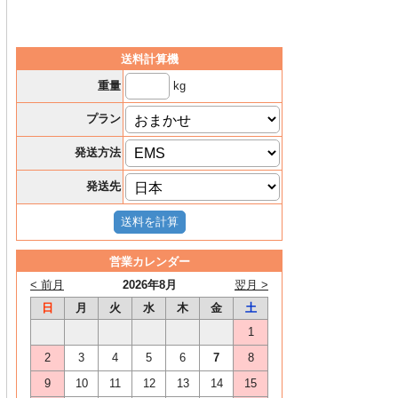
送料計算機
kg
重量
プラン
発送方法
発送先
営業カレンダー
< 前月
2026年8月
翌月 >
日
月
火
水
木
金
土
1
2
3
4
5
6
7
8
9
10
11
12
13
14
15