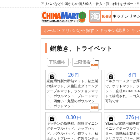
アリババなど中国からの個人輸入・仕入・買い付けをサポート!!
ホーム
>
アリババから探す
>
キッチン/調理
>
キッ
鍋敷き、トライベット
-
円
26
8
円
円
家庭用竹製の断熱マット、粘土製
コルクコースターは厚さ
の鍋マット、火傷防止ダイニング
で、ポットマット、ラ
テーブルマット、ランチョンマッ
ット、直径10/16/19
ト、ボウルマット、プレートマッ
ドで構成され、ロゴ入
ト、四角い・丸型のボウルマッ
可能です
ト、ポットマット
0.30
376
円
円
キッチンの断熱材、耐熱ダイニン
Yikeshu 家庭用耐
グテーブルパッド、カップパッ
イニングテーブルマッ
ド、ボウルパッド、鍋マット、粘
ター、防熱粘土製ポッ
土ポットプレート、竹製ランチョ
クリスマスツリー、南