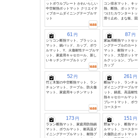
ットボウルプレート かわいらしい
コン排水マット、キッ
中空耐熱ポットマット クリエイテ
熱、断熱、ポットマッ
ィブホームダイニングテーブルマ
つけたカウンタートッ
ット
滑り止め、まな板、固
61
87
円
円
シリコン断熱マット、プラッシュ
家庭用断熱マットセッ
マット、鍋パッド、カップ、ボウ
ングテーブルのカート
ルマット、Y、火傷耐性テーブルマ
マット、耐熱マット、
ット、家庭用キャセロール、新し
マット、大型ポットマ
いキッチンテーブルトップ
ルクッション、プレー
カップ
52
261
円
円
竹と木製の中空断熱マット、ラン
断熱マット、ランチョ
チョンマット、テーブル、防火傷
ダイニングテーブルマ
マット、家庭用キッチンマット
ット、鍋底、高温耐性
熱キャセロールマット
プレートマット、ボウ
コースター
173
151
円
円
ラタン断熱マット、家庭用防熱鍋
野菜マット、断熱マッ
マット、ボウルマット、耐高温ダ
ルマット、コースター
イニングテーブルマット、耐熱プ
火傷防止ポットマット