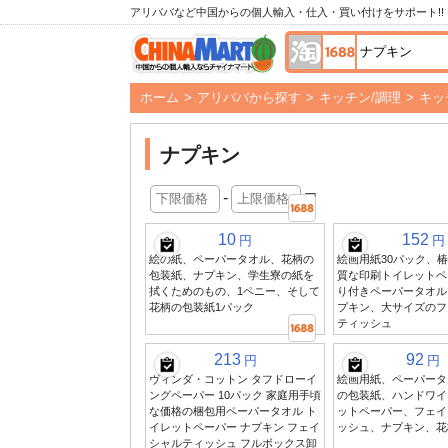
アリババなど中国からの個人輸入・仕入・買い付けをサポート!!
ホーム
>
アリババから探す
>
キッチン/調理
>
キッ
ナプキン
-
円
10
152
円
円
絵の紙、ペーパータオル、花柄の
絵画用紙30パック、
包装紙、ナプキン、学生寮の紙を
質な印刷トイレットペ
拭くためのもの、1ペニー、そして
り付きペーパータオル
花柄の包装紙1パック
プキン、大サイズのフ
ティッシュ
213
92
円
円
ヴィンダ・コットン タフドローイ
絵画用紙、ペーパータ
ングペーパー 10パック 家庭用手頃
の包装紙、ハンドワイ
な価格の梱包用ペーパータオル ト
ットペーパー、フェイ
イレットペーパー ナプキン フェイ
ッシュ、ナプキン、花
シャルティッシュ フルボックス卸