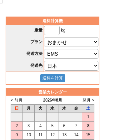
送料計算機
kg
重量
プラン
発送方法
発送先
営業カレンダー
< 前月
2026年8月
翌月 >
日
月
火
水
木
金
土
1
2
3
4
5
6
7
8
9
10
11
12
13
14
15