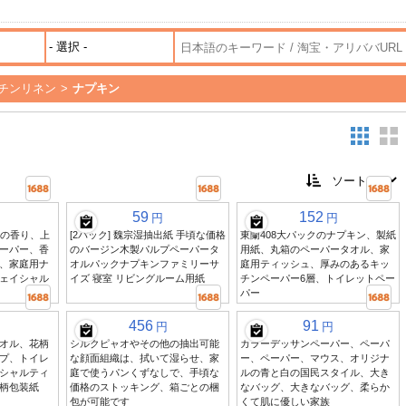
チンリネン
>
ナプキン
59
152
円
円
椿の香り、上
[2パック] 魏宗湿抽出紙 手頃な価格
東蘭408大パックのナプキン、製紙
ーパー、香
のバージン木製パルプペーパータ
用紙、丸箱のペーパータオル、家
、家庭用ナ
オルパックナプキンファミリーサ
庭用ティッシュ、厚みのあるキッ
ェイシャル
イズ 寝室 リビングルーム用紙
チンペーパー6層、トイレットペー
パー
456
91
円
円
オル、花柄
シルクピャオやその他の抽出可能
カラーデッサンペーパー、ペーパ
プ、トイレ
な顔面組織は、拭いて湿らせ、家
ー、ペーパー、マウス、オリジナ
シャルティ
庭で使うパンくずなしで、手頃な
ルの青と白の国民スタイル、大き
柄包装紙
価格のストッキング、箱ごとの梱
なバッグ、大きなバッグ、柔らか
包が可能です
くて肌に優しい家族