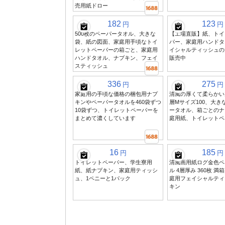
売用紙ドロー
182
123
円
円
500枚のペーパータオル、大きな
【工場直販】紙、トイ
袋、紙の図面、家庭用手頃なトイ
パー、家庭用ハンドタ
レットペーパーの箱ごと、家庭用
イシャルティッシュの
ハンドタオル、ナプキン、フェイ
販売中
スティッシュ
336
275
円
円
家庭用の手頃な価格の梱包用ナプ
清風の厚くて柔らかい
キンやペーパータオルを460袋ずつ
層Mサイズ100、大き
10袋ずつ、トイレットペーパーを
ータオル、箱ごとのナ
まとめて濃くしています
庭用紙、トイレットペ
16
185
円
円
トイレットペーパー、学生寮用
清風画用紙ログ金色ペ
紙、紙ナプキン、家庭用ティッシ
ル 4層厚み 360枚 満箱
ュ、1ペニーと1パック
庭用フェイシャルティ
キン