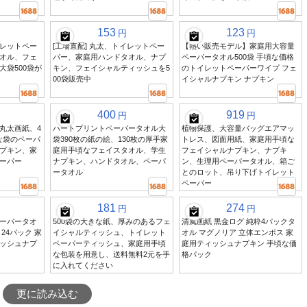
153
123
円
円
レットペー
[工場直配] 丸太、トイレットペー
【熱い販売モデル】家庭用大容量
オル、フェ
パー、家庭用ハンドタオル、ナプ
ペーパータオル500袋 手頃な価格
大袋500袋が
キン、フェイシャルティッシュを5
のトイレットペーパーワイプ フェ
00袋販売中
イシャルナプキン ナプキン
400
919
円
円
丸太画紙、4
ハートプリントペーパータオル大
植物保護、大容量バッグエアマッ
な袋のペーパ
袋390枚の紙の絵、130枚の厚手家
トレス、図面用紙、家庭用手頃な
プキン、家
庭用手頃なフェイスタオル、学生
フェイシャルナプキン、ナプキ
ーパー
ナプキン、ハンドタオル、ペーパ
ン、生理用ペーパータオル、箱ご
ータオル
とのロット、吊り下げトイレット
ペーパー
181
274
円
円
ーパータオ
500袋の大きな紙、厚みのあるフェ
清風画紙 黒金ログ 純粋4パックタ
 24パック 家
イシャルティッシュ、トイレット
オル マグノリア 立体エンボス 家
ッシュナプ
ペーパーティッシュ、家庭用手頃
庭用ティッシュナプキン 手頃な価
な包装を用意し、送料無料2元を手
格パック
に入れてください
更に読み込む