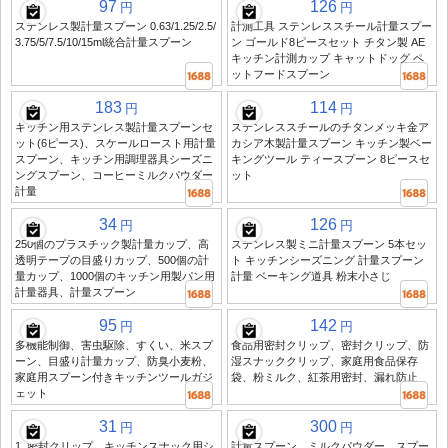
97
126
円
円
ステンレス製計量スプーン 0.63/1.25/2.5/
計測工具 ステンレススチール計量スプー
3.75/5/7.5/10/15ml統合計量スプーン
ン ゴールド8ピースセット チタン製 AE
キッチン計測カップ キャットドッグ ペ
ットフードスプーン
183
114
円
円
キッチン用ステンレス製計量スプーンセ
ステンレススチールのチタンメッキ金ア
ット(6ピース)、スケールロースト用計量
カシア木製計量スプーン キッチン製ベー
スプーン、キッチン用調理器具シーズニ
キングツール ティースプーン 8ピースセ
ングスプーン、コーヒーミルクパウダー
ット
計量
34
126
円
円
250個のプラスチック製計量カップ、高
ステンレス製ミニ計量スプーン 5本セッ
透明テープの目盛りカップ、500個の計
ト キッチンシーズニング 計量スプーン
量カップ、1000個のキッチン用製パン用
計量 ベーキング道具 粉末小さじ
計量器具、計量スプーン
95
142
円
円
多機能制御、害虫駆除、すくい、米スプ
食品用密封クリップ、密封クリップ、防
ーン、目盛り計量カップ、防臭小麦粉、
湿スナッククリップ、家庭用食品保存
家庭用スプーン付きキッチンツールガジ
袋、粉ミルク、紅茶用密封、漏れ防止
ェット
31
300
円
円
1. 密封クリップ、キッチンスナック用シ
計量スプーン、ミルクパウダー、スプー