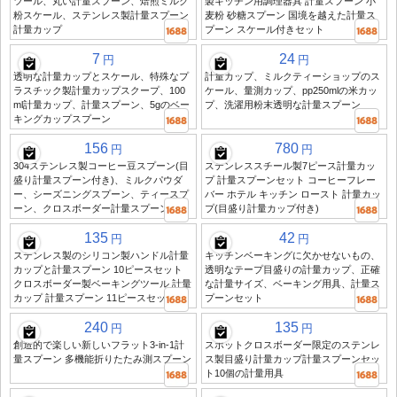
ツール、丸い計量スプーン、焙煎ミルク
製キッチン用調理器具 計量スプーン 小
粉スケール、ステンレス製計量スプーン
麦粉 砂糖スプーン 国境を越えた計量ス
計量カップ
プーン スケール付きセット
7
24
円
円
透明な計量カップとスケール、特殊なプ
計量カップ、ミルクティーショップのス
ラスチック製計量カップスクープ、100
ケール、量測カップ、pp250mlの米カッ
ml計量カップ、計量スプーン、5gのベー
プ、洗濯用粉末透明な計量スプーン
キングカップスプーン
156
780
円
円
304ステンレス製コーヒー豆スプーン(目
ステンレススチール製7ピース計量カッ
盛り計量スプーン付き)、ミルクパウダ
プ 計量スプーンセット コーヒーフレー
ー、シーズニングスプーン、ティースプ
バー ホテル キッチン ロースト 計量カッ
ーン、クロスボーダー計量スプーン付き
プ(目盛り計量カップ付き)
135
42
円
円
ステンレス製のシリコン製ハンドル計量
キッチンベーキングに欠かせないもの、
カップと計量スプーン 10ピースセット
透明なテープ目盛りの計量カップ、正確
クロスボーダー製ベーキングツール 計量
な計量サイズ、ベーキング用具、計量ス
カップ 計量スプーン 11ピースセット
プーンセット
240
135
円
円
創造的で楽しい新しいフラット3-in-1計
スポットクロスボーダー限定のステンレ
量スプーン 多機能折りたたみ測スプーン
ス製目盛り計量カップ計量スプーンセッ
ト10個の計量用具