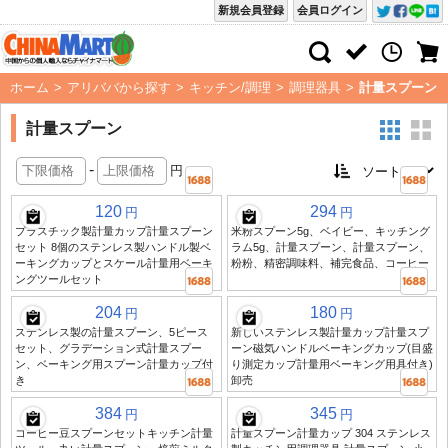
新規会員登録
会員ログイン
ホーム
>
アリババから探す
>
キッチン/調理
>
調理器具
>
計量スプーン
計量スプーン
-
円
120
294
円
円
プラスチック製計量カップ計量スプーン
米粉スプーン5g、ベイビー、キッチング
セット 8個のステンレス製ハンドル製ベ
ラム5g、計量スプーン、計量スプーン、
ーキングカップとスケール計量用ベーキ
粉粉、精密調味料、補完食品、コーヒー
ングツールセット
204
180
円
円
ステンレス製の計量スプーン、5ピース
新しいステンレス製計量カップ計量スプ
セット、グラデーション式計量スプー
ーン磁気ハンドルベーキングカップ(目盛
ン、ベーキング用スプーン計量カップ付
り測定カップ計量用ベーキング用具付き)
き
卸売
384
345
円
円
コーヒー豆スプーンセットキッチン計量
計量スプーン計量カップ 304 ステンレス