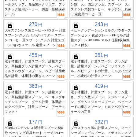
ールクリップ、食品袋用クリップ、プラ
ン数、5g、固定グラム、スプーン、3g、
スチック袋用シーラー、防湿・新鮮保存
ステンレス製コーヒー、キッチン、15m
シール
l、家庭用コーヒー豆
270
243
円
円
304 ステンレス製コーヒーパウダー 計量
ベビーグラデーションミルクパウダース
スプーン グラム ミルクパウダー スプー
プーンセット 食品グレードPPミルク計
ン コーヒー豆スプーン グラム 計量スプ
量スプーン 10-60ml マルチ仕様(収納ボ
ーン 1g 2g スケール 定量スプーン
ックス付き)
455
351
円
円
電子体重計、計量スプーン、計量スプー
電子体重計、計量スプーン、グラム計
ン、高精度グラム計量スプーン、ベビー
量、計量スプーン、ベビーライスヌード
ミルクパウダースプーン、ベビー補助食
ル、ベビーフードの計量、ミルクパウダ
品の計量、体重計の重さスプーン
ー、小麦粉の計量スプーン
363
419
円
円
電子体重計、計量スプーン、計量スプー
電子体重計、計量スプーン、グラム重
ン、高精度計量スプーン、ベーキングキ
さ、グラム数スプーン、メジャースプー
ッチンスプーン、グラム計量、体重計ミ
ン、グラムメジャースプーン、ベビーフ
ルクパウダー、計量スプーン、アーティ
ードの重さスプーン、ミルクパウダース
ファクト
ケールの定量
177
392
円
円
304個のステンレス製計量スプーン 5個
プラスチック製の計量スプーン、フード
分 ベーキング道具セット キッチンロー
シーズニングスプーン、メディスンスプ