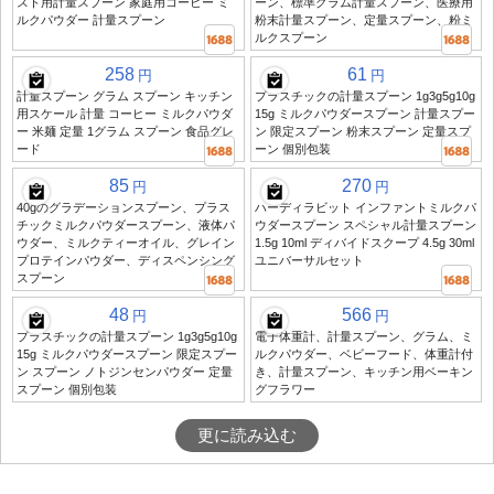
スト用計量スプーン 家庭用コーヒー ミ
ーン、標準グラム計量スプーン、医療用
ルクパウダー 計量スプーン
粉末計量スプーン、定量スプーン、粉ミ
ルクスプーン
258
61
円
円
計量スプーン グラム スプーン キッチン
プラスチックの計量スプーン 1g3g5g10g
用スケール 計量 コーヒー ミルクパウダ
15g ミルクパウダースプーン 計量スプー
ー 米麺 定量 1グラム スプーン 食品グレ
ン 限定スプーン 粉末スプーン 定量スプ
ード
ーン 個別包装
85
270
円
円
40gのグラデーションスプーン、プラス
ハーディラビット インファントミルクパ
チックミルクパウダースプーン、液体パ
ウダースプーン スペシャル計量スプーン
ウダー、ミルクティーオイル、グレイン
1.5g 10ml ディバイドスクープ 4.5g 30ml
プロテインパウダー、ディスペンシング
ユニバーサルセット
スプーン
48
566
円
円
プラスチックの計量スプーン 1g3g5g10g
電子体重計、計量スプーン、グラム、ミ
15g ミルクパウダースプーン 限定スプー
ルクパウダー、ベビーフード、体重計付
ン スプーン ノトジンセンパウダー 定量
き、計量スプーン、キッチン用ベーキン
スプーン 個別包装
グフラワー
更に読み込む