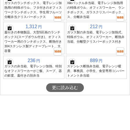
ガラスのランチボックス、電子レンジ加
Xileバックル弁当箱、電子レンジ加熱用
熱用の特殊ボウル、フタ付きのオフィス
の特殊ボウル、オフィスワーカー、ラン
ワークランチボックス、学生用フルーツ
チボックス、ガラスクリスパーボック
分離弁当クリスパーボックス
ス、分離弁当箱
1,312
212
円
円
蓋付きの本物製品、大型5区画のランチ
ガラス製の弁当箱、電子レンジ加熱式、
ボックス(スープボウル付き)、オフィス
特殊ボウル、オフィスワーカー、断熱弁
ワーカー用のランチボックス、断熱付き
当箱、分離型クリスパーボックス付き
304ステンレス製ディナープレート、大
容量
236
889
円
円
ガラスの弁当箱、電子レンジ加熱、特別
ステンレス断熱弁当箱、電子レンジ暖
なオフィスワーカーがご飯、スープ、器
房、事務員、小学生、食堂専用コンパー
の鮮度、蓋付きの別弁当
トメント弁当箱
更に読み込む