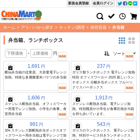
新規会員登録
会員ログイン
ホーム
>
アリババから探す
>
キッチン/調理
>
保存容器
>
弁当箱
弁当箱、ランチボックス
-
円
1,691
237
円
円
断熱弁当箱の従業員、大容量電子レンジ
ガラス製ランチボックス 電子レンジ加熱
加熱、特殊な多層搬運米バケツの弁当箱
特別 オフィスワーカー 2025 新しいラン
チボックス 分離弁当ボックス フルーツ
クリスパーボックス
1,606
1,913
円
円
ステンレス断熱弁当箱、オフィスワーカ
ステンレス断熱弁当箱、電子レンジ加
ー用電子レンジ加熱、小学生の食事、食
熱、特別職員や小学生が食事区画弁当箱
堂用弁当箱
を持ち歩いています。
991
543
円
円
304 ステンレス製断熱弁当ボックスオフ
ガラスのランチボックス、電子レンジ加
ィスワーカー用弁当箱は電子レンジで加
熱、特別サービス付きランチボックス、