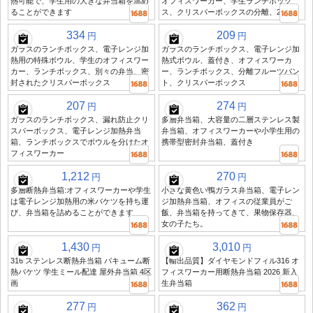
熱可能で、学生用の大きな弁当箱を温め
オフィスワーカー、学生ランチボック
ることができます
ス、クリスパーボックスの分離、2239
334
209
円
円
ガラスのランチボックス、電子レンジ加
ガラスのランチボックス、電子レンジ加
熱用の特殊ボウル、学生のオフィスワー
熱式ボウル、蓋付き、オフィスワーカ
カー、ランチボックス、別々の弁当、密
ー、ランチボックス、分離フルーツバン
封されたクリスパーボックス
ト、クリスパーボックス
207
274
円
円
ガラスのランチボックス、漏れ防止クリ
多層弁当箱、大容量の二層ステンレス製
スパーボックス、電子レンジ加熱弁当
弁当箱、オフィスワーカーや小学生用の
箱、ランチボックスでボウルを分けたオ
携帯型密封弁当箱、蓋付き
フィスワーカー
1,212
270
円
円
多層断熱弁当箱:オフィスワーカーや学生
小さな黄色い鴨ガラス弁当箱、電子レン
は電子レンジ加熱用の米バケツを持ち運
ジ加熱弁当箱、オフィスの従業員がご
び、弁当箱を詰めることができます
飯、弁当箱を持ってきて、果物保存器、
女の子たち。
1,430
3,010
円
円
316 ステンレス断熱弁当箱 バキューム断
【輸出品質】ダイヤモンドフィル316 オ
熱バケツ 学生ミール配達 屋外弁当箱 4区
フィスワーカー用断熱弁当箱 2026 新入
画
生弁当箱
277
362
円
円