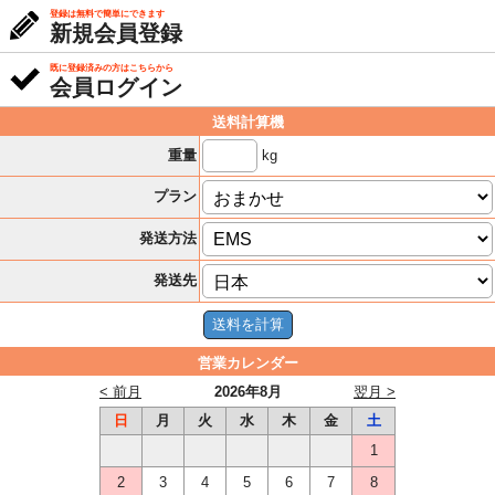
登録は無料で簡単にできます
新規会員登録
既に登録済みの方はこちらから
会員ログイン
送料計算機
kg
重量
プラン
発送方法
発送先
営業カレンダー
< 前月
2026年8月
翌月 >
日
月
火
水
木
金
土
1
2
3
4
5
6
7
8