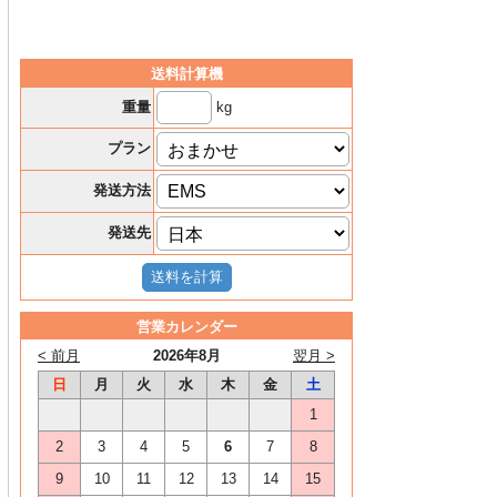
送料計算機
kg
重量
プラン
発送方法
発送先
営業カレンダー
< 前月
2026年8月
翌月 >
日
月
火
水
木
金
土
1
2
3
4
5
6
7
8
9
10
11
12
13
14
15