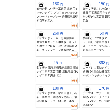
180
150
円
円
卸売の新しい研ぎ工芸品 家庭用キ
細かく研磨された白い
ッチンナイフ プロフェッショナル
砥石 両面家庭用キッチ
ブレードオープナー 多機能高速研
かい研ぎの工芸品 固
ぎ石研ぎ工具
製製
269
50
円
円
ナイフ研ぎメーカーは直接供給。
多機能ナイフ研ぎアー
高速手動キッチン用研ぎ、キッチ
ト、新しい家庭用包丁
ン用ナイフ研ぎ、4合1滑り防止砥
器、ユニバーサル砥石
石、キッチンナイフ研ぎはさみ
研ぎユニバーサル
45
898
円
円
包丁研ぎ 陽江多機能家庭用四段階
コードレス電動ナイフ
ナイフ研ぎ工芸 石棒 三段階速切り
多機能小型自動砥石工
ナイフ研ぎ刃開け器
ッチン キッチンナイ
189
170
円
円
ナイフ研ぎ道具、家庭用包丁、砥
ナイフオープナー、砥
石、商業用、本物の天然砥石、素
果物ハサミ、クイック
早い研ぎラック、開口材、本物
ー、ハサミ、包丁切断
道具など