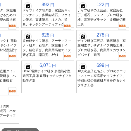
892
122
円
円
円
研ぎ、家庭用
ドイツナイフ研ぎ器、家庭用キッ
ナイフ研ぎの工芸品、家庭用包
けるための
チンナイフ、多機能砥石、ファイ
丁、砥石、シェフ、プロの研ぎ
能の魔法石
ン研ぎ、高速研ぎ、はさみ、道
棒、高速研ぎラック、多機能切断
具、キッチンアーティファクト
工具
628
278
円
円
円
ァクト 電動
多機能ナイフ研ぎ、アーティファ
ナイフ研ぎ工芸品、砥石研ぎ、家
ッチンナイフ
クト研ぎ、石研ぎ、家庭用ナイ
庭用素早い研ぎナイフ切断工具、
動小型新品ナ
フ、精密研ぎ、商業用高速ナイフ
プロの研ぎ器、商業用スカウリン
研ぎ工具、開口刃、3合1
グパッド、砥石
6,071
699
円
円
庭用クイッ
Delixi 電動ナイフ研ぎ 多機能小型
18人の息子たちが、プロのホエッ
能研ぎ、ハ
砥石工具 家庭用キッチンナイフ自
トストーン家庭用ナイフナイフ、
ロ用砥石
動研ぎ器
特別仕様の高速研ぎ器を作るナイ
フ研ぎ工器
丁の開口
砥石、ハサ
アーティフ