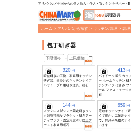
アリババなど中国からの個人輸入・仕入・買い付けをサポート!!
ホーム
>
アリババから探す
>
キッチン/調理
>
調理
包丁研ぎ器
-
円
320
413
円
円
吸盤研ぎの工物、家庭用キッチン
バイドール 吸引カップ
研ぎ器、壁掛けのキッチンナイフ
ー ホームキッチン 研
ハサミ、プロ用研ぎ道具、砥石
チンナイフ はさみ プ
ナル ファストエッジオ
石
144
659
円
円
ステンレス製シンク固定研ぎラッ
電動キッチンナイフ研
ク調整可能なブラケット研ぎアー
くて細かい工業用ナイ
ティファクト固定角度滑り防止フ
で、野菜や果物のナイ
ァスト家庭用砥石
います