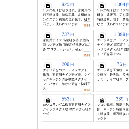
825
1,004
円
18人の息子は研ぎ道具、家庭用の
18人の息子はナイフ
速刀研ぎ器、特殊工具、多機能タ
研ぎ、速研石、刃を開
ングステン鋼製の台所包丁、研ぎ
特殊道具、包丁、多機
石として使われています
などに使われています
737
1,898
円
家庭用ナイフ 高速研ぎ器 多機能
ナイフ研ぎアーティフ
新しい研ぎ物 商業用特殊研ぎはさ
ナイフ研ぎ 家庭用キ
み プロフェッショナル砥石
ハサミ研ぎ 石研ぎ 自
イフ研ぎ器 1623
208
76
円
円
ナイフ研ぎのアーティファクト、
ナイフ研ぎ工遺物、家
砥石、家庭用ナイフ研ぎ器、クイ
ク研ぎ、最先端、多機
ックキッチンの多機能研ぎナイ
サミ、ナイフ研ぎ、プ
フ、ハサミ、細かい研ぎ・切断工
具
553
339
円
円
白いコランダム砥石家庭用ナイフ
プロの砥石、家庭用包
クイック研ぎ工物 専門研ぎ石研ぎ
部、キッチン特製両面
公式
ミ研ぎ器、砥石研ぎの
ァクト