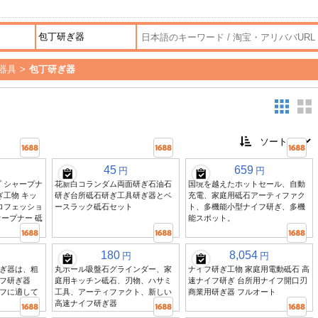
器具
>
包丁研ぎ器
45
659
円
円
 シャープナ
花新白コランダム両面研ぎ石油石
国境を越えたホットセール、自動
ぎ工物 キッ
研ぎ台所砥石研ぎ工具研ぎ器とベ
充電、家庭用砥石アーティファク
ロフェッショ
ースラック砥石セット
ト、多機能小型ナイフ研ぎ、多機
ープナー 砥
能スポット。
180
8,054
円
円
ぎ器は、粗
丸ボール吸盤石グラインダー、家
ナイフ研ぎ工物 家庭用電動砥石 高
フ研ぎ器
庭用キッチン砥石、刃物、ハサミ
速ナイフ研ぎ 台所用ナイフ開口刃
フに適して
工具、アーティファクト、新しい
商業用研ぎ器 フルオート
高速ナイフ研ぎ器