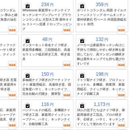
234
359
円
円
コランダム
Whetstone 家庭用キッチンナイフ
ホワイトコランダム 両面 オイルス
ン 厚みと細
キッチンオープンブレード ブラウ
トーンストリップ ホームキッチン
定角度の油石
ンコランダム 大型大工用 屋外オイ
屋外研磨石 竹ベース 外国貿易砥石
ル ストーン流通 ドロップシッピン
セット 卸売
グ
48
132
円
円
ティファク
インターネット有名ナイフ研ぎ、
メーカーは家庭用キッチン向けに
ハサミ研ぎ
家庭用多機能、三段階砥石、高速
手持ちで掃除しやすい研ぎ棒を提
、クイック
セラミック砥石研ぎ工具、研ぎ道
供しており、高マンガンの鋼研ぎ
具
棒は屋外キャンプでも持ち運びや
すいです
150
198
円
円
研ぎ器 充電
多機能ナイフ研ぎのアーティファ
ドイツ製ナイフ研ぎ、プロフェッ
具 家庭用キ
クト:家庭用砥石、高速研ぎ器、固
ショナル、多機能、商業用、家庭
フ研ぎ器
定角度ハサミ、キッチンナイフ、
用砥石、クイック研ぎ、キッチン
完全自動の刃開き、携帯型
ナイフ切断工具
116
1,173
円
円
石、家庭用
ハンドヘルドの砥石、多機能ナイ
18人の息子たちはナイフ研ぎ、家
シャープナ
フ研ぎ工器、家庭用クイックシャ
庭用速研ぎ工芸品、プロの研ぎ
道具、研ぎ
ープナー、ハサミ、キッチンナイ
手、石研ぎ、ハサミ、キッチンナ
フ、自動切断工具
イフとして使われています