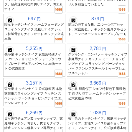
フ、超高速鋭利な肉切りナイフ、骨切り
り刀を鍛造していました
ナイフ
697
879
円
円
陽江キッチンナイフ ホームフォーギング
陽江の包丁まな板、二つ一つ包丁セッ
スライシングナイフ 魚殺しナイフ シェ
ト、家庭用包丁、キッチン用具フルセッ
フ特製骨切りナイフセット キッチン公式
ト、コンビネーションオープンブレード
本物
5,255
2,781
円
円
張小泉 キッチンナイフ 女性用特殊ナイ
クッキング・エンペラー キッチンナイフ
フ ホームチョッピング シャープクラウ
家庭用ナイフ キッチン ミートチョッピ
ドブレード デュアルパーパス 本物セッ
ングナイフ スライシング ボーンチョッ
ト 公式旗艦店
パー ステンレススチール シャープシェ
フスペシャル
3,157
3,669
円
円
張小泉 キッチンナイフ 公式旗艦店 本物
張小泉 厨房包丁 シェフ特製包丁 調理包
家庭用スライシングナイフ キッチン ス
丁 肉切り包丁 ホームキッチン シャープ
ペシャル ボーンチョッピングナイフ ス
公式旗艦店 本物
テンレスナイフ
6,269
1,038
円
円
日本製ワチュアン製キッチンナイフ、家
張小泉のキッチンナイフ、家庭用キッチ
庭用キッチン、骨切り、肉切りナイフ、
ンナイフ、女性スライス野菜チョップナ
鍛造ステンレス鋼製シェフ専用ナイフセ
イフ、フルーツナイフ、公式旗艦店本物