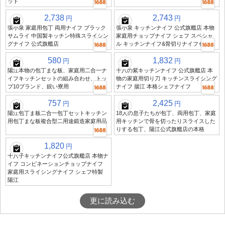
ット
2,738
2,743
円
円
張小泉 家庭用包丁 両用ナイフ ブラック
張小泉 キッチンナイフ 公式旗艦店 本物
サムライ 中国製キッチン特殊スライシン
家庭用チョップナイフ シェフ スペシャ
グナイフ 公式旗艦店
ル キッチンナイフ&骨切りナイフセット
580
1,832
円
円
陽江本物の包丁まな板、家庭用二合一ナ
十八の紫キッチンナイフ 公式旗艦店 本
イフキッチンセットの組み合わせ、トッ
物の家庭用切り刀 キッチンスライシング
プ10ブランド、鋭い寮用
ナイフ 揚江 本格シェフナイフ
757
2,425
円
円
陽江包丁ま板二合一包丁セットキッチン
18人の息子たちが包丁、両用包丁、家庭
用包丁まな板複合型二用途鍛造家庭用品
用キッチンで骨を切ったりスライスした
りする包丁、陽江公式旗艦店の本格
1,820
円
十八子キッチンナイフ公式旗艦店 本物ナ
イフ コンビネーションチョップナイフ
家庭用スライシングナイフ シェフ特製
陽江
更に読み込む