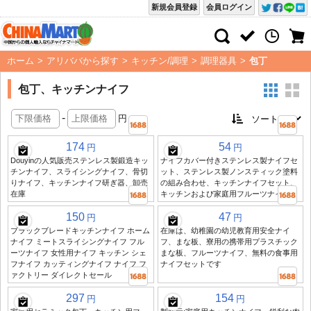
新規会員登録
会員ログイン
ホーム
>
アリババから探す
>
キッチン/調理
>
調理器具
>
包丁
包丁、キッチンナイフ
-
円
174
54
円
円
Douyinの人気販売ステンレス製鍛造キッ
ナイフカバー付きステンレス製ナイフセ
チンナイフ、スライシングナイフ、骨切
ット、ステンレス製ノンスティック塗料
りナイフ、キッチンナイフ研ぎ器、卸売
の組み合わせ、キッチンナイフセット、
在庫
キッチンおよび家庭用フルーツナイフ
150
47
円
円
ブラックブレードキッチンナイフ ホーム
在庫は、幼稚園の幼児教育用安全ナイ
ナイフ ミートスライシングナイフ フル
フ、まな板、寮用の携帯用プラスチック
ーツナイフ 女性用ナイフ キッチン シェ
まな板、フルーツナイフ、無料の食事用
フナイフ カッティングナイフ ナイフ フ
ナイフセットです
ァクトリー ダイレクトセール
297
154
円
円