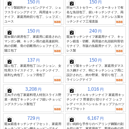
150
150
円
円
ドイツ製鋭利チョッピングナイフ、シェ
抖音ベストセラー、インターネットで有
フスライシングナイフ、両用途キッチン
名な魚頭包丁、鋭いキッチンナイフ、両
ナイフ、家庭用肉切り包丁、シェフズ・
用チョッピングナイフ、ステンレス製キ
ユース
ッチンナイフ工場直販
150
240
円
円
龍拳製の厨房包丁、家庭用に鍛造された
龍泉キッチンナイフ家庭用ナイフ、キッ
マンガン鋼、キッチン用の超高速鋭利、
チン鍛造・切断、両用途の丸頭鋭利骨切
肉の切断、骨の切断用のシェフナイフ、
りナイフ、市販の魚殺用ナイフ、ステン
陽江包丁
レス製
137
150
円
円
陽江包丁、家庭用包丁コレクション、女
ドイツ製キッチンナイフ、家庭用ダマス
性用スライスナイフ、キッチンナイフ、
カス鋼ナイフ、特にキッチンシェフ用に
鋭利な肉包丁、シェフ用包丁
設計された、肉や野菜、骨切り包丁、ス
ライシングナイフ
3,208
1,016
円
円
王馬子の包丁家庭料理人特別スライス野
フォータイルキッチンナイフ 家庭用キッ
菜・肉包丁キッチンナイフ鋭いチョッピ
チンナイフ 野菜切り切りナイフ シェフ
ングステンレス製包丁
レディーススペシャル チョップフルーツ
ナイフセット
729
6,167
円
円
龍泉鍛造キッチンナイフセット、家庭用
古い純粋な手作りのベアリング鋼製の刻
キッチンマンガン鋼チョッピングナイ
み切り包丁、家庭用包丁、野菜や肉の切