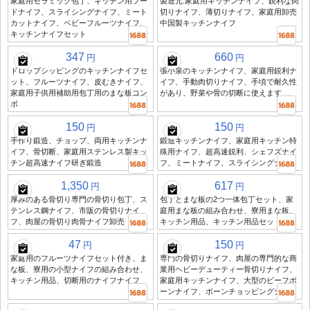
家庭用セラミック包丁、キッチン用フー
製造元:家庭用キッチンナイフ、鋭利な肉
ドナイフ、スライシングナイフ、ミート
切りナイフ、薄切りナイフ、家庭用卸売
カットナイフ、ベビーフルーツナイフ、
中国製キッチンナイフ
キッチンナイフセット
347
660
円
円
ドロップシッピングのキッチンナイフセ
張小泉のキッチンナイフ、家庭用鋭利ナ
ット、フルーツナイフ、皮むきナイフ、
イフ、手動肉切りナイフ、手頃で耐久性
家庭用子供用補助用包丁用のまな板コン
があり、野菜や骨の切断に使えます
ボ
150
150
円
円
手作り鍛造、チョップ、両用キッチンナ
鍛造キッチンナイフ、家庭用キッチン特
イフ、骨切断、家庭用ステンレス製キッ
殊用ナイフ、超高速鋭利、シェフズナイ
チン超高速ナイフ研ぎ鍛造
フ、ミートナイフ、スライシングナイフ
1,350
617
円
円
厚みのある骨切り専門の骨切り包丁、ス
包丁とまな板の2つ一体包丁セット、家
テンレス鋼ナイフ、市販の骨切りナイ
庭用まな板の組み合わせ、寮用まな板、
フ、肉屋の骨切り肉骨ナイフ卸売
キッチン用品、キッチン用品セット
47
150
円
円
家庭用のフルーツナイフセット付き、ま
専門の骨切りナイフ、肉屋の専門的な商
な板、寮用の小型ナイフの組み合わせ、
業用ヘビーデューティー骨切りナイフ、
キッチン用品、切断用のナイフナイフ
家庭用キッチンナイフ、大型のビーフボ
ーンナイフ、ボーンチョッピングナイフ