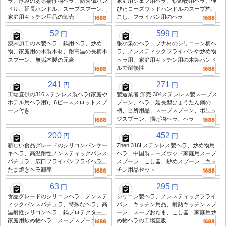
ラ、厚みのある揚げ物ヘラ、防火傷ハン
家庭用シェフ用ヘラ、炒め物用ヘラ、伸
ドル、延長ハンドル、スープスプーン、
びたローズウッドハンドルのスープ杓、
家庭用キッチン用品の卸売
こし、フライパン用のヘラ
52
599
円
円
漆未加工の木製ヘラ、鍋用ヘラ、炒め
張小泉のヘラ、ブナ材のシリコーン柄ヘ
物、家庭用の木製木材、耐高温の長柄木
ラ、ノンスティックフライパンや炒め物
スプーン、無垢木製の元豪
ヘラ用、家庭用キッチン用の木製ハンド
ルで耐熱性
241
271
円
円
工場直供の316ステンレス製ヘラ(家庭や
製造業者 卸売:304ステンレス製スープス
ホテル用ヘラ用)、6ピーススロットスプ
プーン、ヘラ、延長型ひょうたん鋼の
ーン付き
柄、台所用品、スープスプーン、ポリッ
ジスプーン、揚げ物ヘラ、ヘラ
200
452
円
円
新しい食品グレードのシリコンパンケー
Zhen 316Lステンレス製ヘラ、炒め物用
キヘラ、高温耐性ノンスティックパンス
ヘラ、中国製ローズウッド家庭用スープ
パチュラ、広口フライパンフライヘラ、
スプーン、こし器、炒めスプーン、キッ
たま焼きヘラ卸売
チン用品セット
63
295
円
円
食品グレードのシリコンヘラ、ノンステ
シリコン製ヘラ、ノンスティックフライ
ィックパンスパチュラ、特殊なヘラ、高
パン、キッチン用品、耐熱キッチンスプ
温耐性シリコンヘラ、鍋プロテクター、
ーン、スープおたま、こし器、家庭用炒
家庭用炒め物ヘラ、スープスプーン
め物ヘラの工場直販