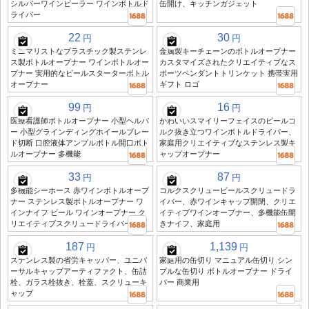
シルバーワインピーラー ワインボトルド
缶開け、キッチンガジェット
ライバー
22
30
円
円
ミニマリストなプラスチック製ステンレ
金属製キーチェーンのボトルオープナー
ス製ボトルオープナー ワインボトルオー
カスタマイズされたクリエイティブなス
プナー 実用的なビールスターターボトル
ポーツペンダントトリンケット 携帯実用
オープナー
ギフト ロゴ
99
16
円
円
医療看護師ボトルオープナー 小型ヘルパ
かわいいスマイリーフェイスのビールコ
ー 小型グラインディングホイールブレー
ルク抜き立つワインボトルドライバー、
ド切断 口腔液体アンプルボトル開口ボト
家庭用クリエイティブなステンレス製キ
ルオープナー 多機能
ャップオープナー
33
87
円
円
多機能シーホース 赤ワインボトルオープ
コルクスクリュービールスクリュードラ
ナー ステンレス製ボトルオープナー ワ
イバー、赤ワインキャップ開閉、クリエ
インナイフ ビール ワインオープナー ク
イティブワインオープナー、多機能缶開
リエイティブスクリュードライバー
きナイフ、家庭用
187
1,139
円
円
ステンレス製の省労キャッパー、ユニバ
家庭用の缶切り マニュアル缶切り シン
ーサルキャップアーティファクト、缶詰
プルな缶切り ボトルオープナー ドライ
栓、ガラス栓抜き、栓蓋、スクリューキ
バー 商業用
ャップ