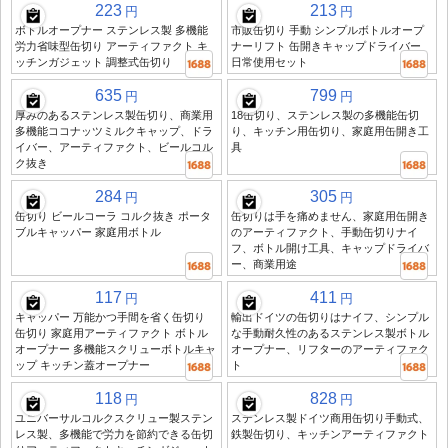
223
213
円
円
ボトルオープナー ステンレス製 多機能
市販缶切り 手動 シンプルボトルオープ
労力省味型缶切り アーティファクト キ
ナーリフト 缶開きキャップドライバー
ッチンガジェット 調整式缶切り
日常使用セット
635
799
円
円
厚みのあるステンレス製缶切り、商業用
18缶切り、ステンレス製の多機能缶切
多機能ココナッツミルクキャップ、ドラ
り、キッチン用缶切り、家庭用缶開き工
イバー、アーティファクト、ビールコル
具
ク抜き
284
305
円
円
缶切り ビールコーラ コルク抜き ポータ
缶切りは手を痛めません、家庭用缶開き
ブルキャッパー 家庭用ボトル
のアーティファクト、手動缶切りナイ
フ、ボトル開け工具、キャップドライバ
ー、商業用途
117
411
円
円
キャッパー 万能かつ手間を省く缶切り
輸出ドイツの缶切りはナイフ、シンプル
缶切り 家庭用アーティファクト ボトル
な手動耐久性のあるステンレス製ボトル
オープナー 多機能スクリューボトルキャ
オープナー、リフターのアーティファク
ップ キッチン蓋オープナー
ト
118
828
円
円
ユニバーサルコルクスクリュー製ステン
ステンレス製ドイツ商用缶切り手動式、
レス製、多機能で労力を節約できる缶切
鉄製缶切り、キッチンアーティファクト