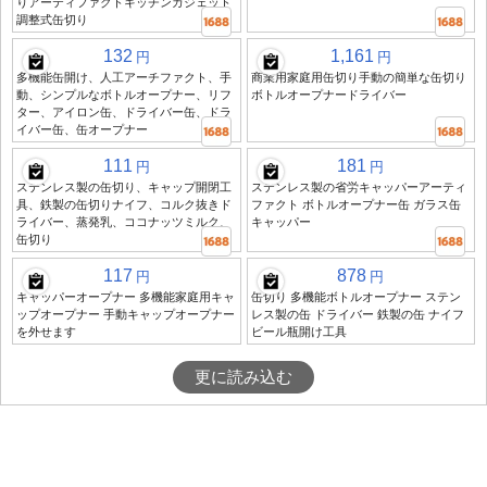
りアーティファクトキッチンガジェット
調整式缶切り
132
1,161
円
円
多機能缶開け、人工アーチファクト、手
商業用家庭用缶切り手動の簡単な缶切り
動、シンプルなボトルオープナー、リフ
ボトルオープナードライバー
ター、アイロン缶、ドライバー缶、ドラ
イバー缶、缶オープナー
111
181
円
円
ステンレス製の缶切り、キャップ開閉工
ステンレス製の省労キャッパーアーティ
具、鉄製の缶切りナイフ、コルク抜きド
ファクト ボトルオープナー缶 ガラス缶
ライバー、蒸発乳、ココナッツミルク、
キャッパー
缶切り
117
878
円
円
キャッパーオープナー 多機能家庭用キャ
缶切り 多機能ボトルオープナー ステン
ップオープナー 手動キャップオープナー
レス製の缶 ドライバー 鉄製の缶 ナイフ
を外せます
ビール瓶開け工具
更に読み込む