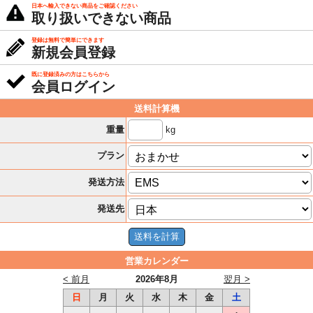
日本へ輸入できない商品をご確認ください
取り扱いできない商品
登録は無料で簡単にできます
新規会員登録
既に登録済みの方はこちらから
会員ログイン
送料計算機
kg
重量
プラン
発送方法
発送先
営業カレンダー
< 前月
2026年8月
翌月 >
日
月
火
水
木
金
土