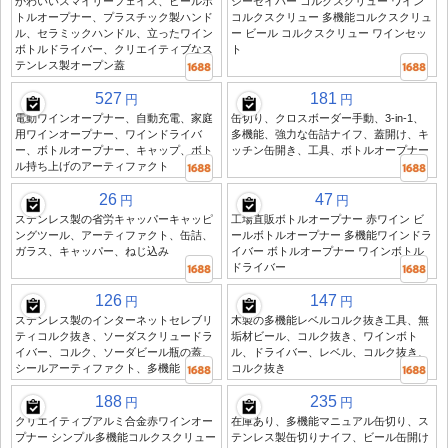
かわいいスマイリーフェイス、ビールボ
シーセイバー コルクスクリュー ワイン
トルオープナー、プラスチック製ハンド
コルクスクリュー 多機能コルクスクリュ
ル、セラミックハンドル、立ったワイン
ー ビール コルクスクリュー ワインセッ
ボトルドライバー、クリエイティブなス
ト
テンレス製オープン蓋
527
181
円
円
電動ワインオープナー、自動充電、家庭
缶切り、クロスボーダー手動、3-in-1、
用ワインオープナー、ワインドライバ
多機能、強力な缶詰ナイフ、蓋開け、キ
ー、ボトルオープナー、キャップ、ボト
ッチン缶開き、工具、ボトルオープナー
ル持ち上げのアーティファクト
26
47
円
円
ステンレス製の省労キャッパーキャッピ
工場直販ボトルオープナー 赤ワイン ビ
ングツール、アーティファクト、缶詰、
ールボトルオープナー 多機能ワインドラ
ガラス、キャッパー、ねじ込み
イバー ボトルオープナー ワインボトル
ドライバー
126
147
円
円
ステンレス製のインターネットセレブリ
木製の多機能レベルコルク抜き工具、無
ティコルク抜き、ソーダスクリュードラ
垢材ビール、コルク抜き、ワインボト
イバー、コルク、ソーダビール瓶の蓋、
ル、ドライバー、レベル、コルク抜き、
シールアーティファクト、多機能
コルク抜き
188
235
円
円
クリエイティブアルミ合金赤ワインオー
在庫あり、多機能マニュアル缶切り、ス
プナー シンプル多機能コルクスクリュー
テンレス製缶切りナイフ、ビール缶開け