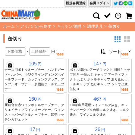
新規会員登録
会員ログイン
ホーム
>
アリババから探す
>
キッチン/調理
>
調理器具
>
缶切り
缶切り
-
円
105
147
円
円
ナース用ボトルオープナー、ハンドガー
ボトル開けのアーチファクト 回転キャッ
ドヘルパー、小型グラインディングホイ
プ開き 手動ねじキャップ アーティファ
ールブレード、カッティンググラス、ア
クト ねじりボトルキャップ 滑り止め ボ
ンプルオープナー、多機能ボトルオープ
トルキャップ ねじキャップ シャオバオ
ナー
缶切り
160
467
円
円
亜鉛合金赤ワインボトルオープナー、ク
Zilu家庭用電動ワインコルク抜き、キッ
リエイティブワインオープナー、ワイン
チンポータブル自動コルク抜き、コルク
ストッパーボトルオープナー、卸売キッ
抜き、ワインコルク抜き
チンガジェット
17
26
円
円