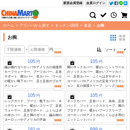
新規会員登録
会員ログイン
ホーム
>
アリババから探す
>
キッチン/調理
>
食器
>
お椀
お椀
-
円
105
105
円
円
編み物のヨーロッパやアメリカの保護用
脚のネックカバー、暖かいニットウール
カーフウォーマー、ブーツカバー、足首
のソックスカバー、暖かいブーツカバ
サポート、脚カバー、首カバー、ウール
ー、足首カバー、ふくらはぎサポート、
の暖かい靴下カバー、足と足首のプロテ
ヨーロッパやアメリカの足首プロテクシ
クション
ョン、足の保護スリーブ、レッグガード
105
105
円
円
レッグガード、ブーツ、靴下カバー、ネ
ネックカバー、足首パッド、糸糸、足首
ックウォーマー、暖かいスリーブ、足首
パッド、フットソックススリーブ、脚の
ウォーマー、足首サポート、ふくらはぎ
プロテクター、暖かいブーツスリーブ、
の糸カバー、足と脚のガード、編み物の
ヨーロッパやアメリカのふくらはぎ用の
ヨーロッパやアメリカの手袋
ニットニットパッド
181
899
円
円