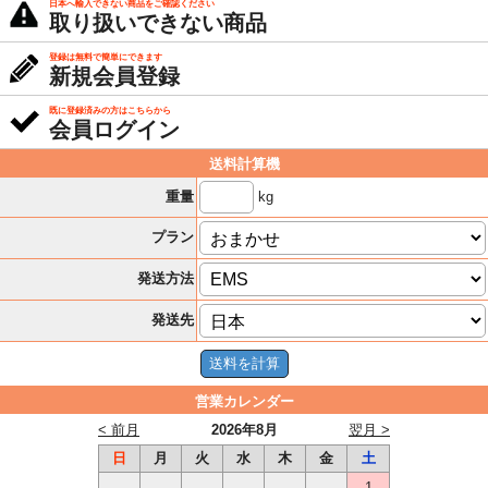
日本へ輸入できない商品をご確認ください
取り扱いできない商品
登録は無料で簡単にできます
新規会員登録
既に登録済みの方はこちらから
会員ログイン
送料計算機
kg
重量
プラン
発送方法
発送先
営業カレンダー
< 前月
2026年8月
翌月 >
日
月
火
水
木
金
土
1