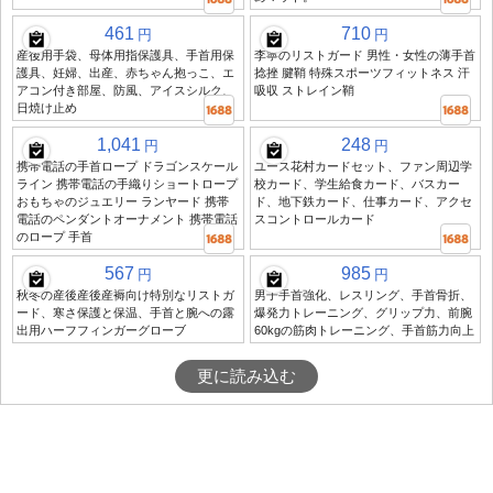
461
710
円
円
産後用手袋、母体用指保護具、手首用保
李寧のリストガード 男性・女性の薄手首
護具、妊婦、出産、赤ちゃん抱っこ、エ
捻挫 腱鞘 特殊スポーツフィットネス 汗
アコン付き部屋、防風、アイスシルク、
吸収 ストレイン鞘
日焼け止め
1,041
248
円
円
携帯電話の手首ロープ ドラゴンスケール
ユース花村カードセット、ファン周辺学
ライン 携帯電話の手織りショートロープ
校カード、学生給食カード、バスカー
おもちゃのジュエリー ランヤード 携帯
ド、地下鉄カード、仕事カード、アクセ
電話のペンダントオーナメント 携帯電話
スコントロールカード
のロープ 手首
567
985
円
円
秋冬の産後産後産褥向け特別なリストガ
男子手首強化、レスリング、手首骨折、
ード、寒さ保護と保温、手首と腕への露
爆発力トレーニング、グリップ力、前腕
出用ハーフフィンガーグローブ
60kgの筋肉トレーニング、手首筋力向上
更に読み込む