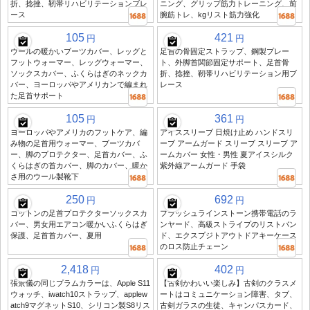
折、捻挫、靭帯リハビリテーションブレ
ニング、グリップ筋力トレーニング、前
ース
腕筋トレ、kgリスト筋力強化
105
421
円
円
ウールの暖かいブーツカバー、レッグと
足首の骨固定ストラップ、鋼製プレー
フットウォーマー、レッグウォーマー、
ト、外脚首関節固定サポート、足首骨
ソックスカバー、ふくらはぎのネックカ
折、捻挫、靭帯リハビリテーション用ブ
バー、ヨーロッパやアメリカンで編まれ
レース
た足首サポート
105
361
円
円
ヨーロッパやアメリカのフットケア、編
アイススリーブ 日焼け止め ハンドスリ
み物の足首用ウォーマー、ブーツカバ
ーブ アームガード スリーブ スリーブ ア
ー、脚のプロテクター、足首カバー、ふ
ームカバー 女性・男性 夏アイスシルク
くらはぎの首カバー、脚のカバー、暖か
紫外線アームガード 手袋
さ用のウール製靴下
250
692
円
円
コットンの足首プロテクターソックスカ
フラッシュラインストーン携帯電話のラ
バー、男女用エアコン暖かいふくらはぎ
ンヤード、高級ストライプのリストバン
保護、足首首カバー、夏用
ド、エクスプジトアウトドアキーケース
のロス防止チェーン
2,418
402
円
円
張景儀の同じプラムカラーは、Apple S11
【古剣かわいい楽しみ】古剣のクラスメ
ウォッチ、iwatch10ストラップ、applew
ートはコミュニケーション障害、タブ、
atch9マグネットS10、シリコン製S8リス
古剣ガラスの生徒、キャンパスカード、