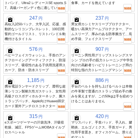
トバンド、Ultra2 レディースSE sports S
食事、カードを抱えています
7、高級バーガンディ色に適しています
247
237
円
円
高校入試50パック、大学入試、応援、感
男女用カシミヤスリーブプロテクター、
動的なシリコンブレスレット、100日間
暖かい高弾力アームプロテクター、アー
誓約ゴールドリスト、リストバンドを動
ムスリーブ、厚みのある防寒腕当て、長
機付けるタイトル
め手袋、フェイクスリーブ
576
907
円
円
ベビーフェイスウォッシュ、手首のアン
リーニン男性用グリップストレングスマ
チフローイングアーティファクト、防湿
シン プロの手の筋力トレーニング中学生
スリーブ、吸収性のある子供用洗濯用ス
向けの高齢者リハビリトレーニング用の
カーフ、防水・防水スリーブ
特別な指の力トレーニングマシン
1,185
886
円
円
携帯電話ランヤードクリップ、透明な超
手首のベルトを持ち上げるベルトは本物
薄シリコン製耐久性ガスケット、女性用
の牛革製で普通のストラップ絞め手の痛
高級クロスボディホルターネック、腕ス
みを覚えますが、この50kgは手を絞めつ
トラップパッチ、Apple向けHuawei固定
けることはありません
カード屋外アンチロスコネクター
315
420
円
円
eスポーツゲーマーの汗袋洗浄、汗吸収
マウスパッド、手首パッド、手入れ、腱
乾燥、減圧、FPSゲームMOBAタイルプ
鞘炎、エルゴノミクス、手首ガード、男
ロスペシャル
性用手首置き、オフィスゲーム、滑り止
めマット。