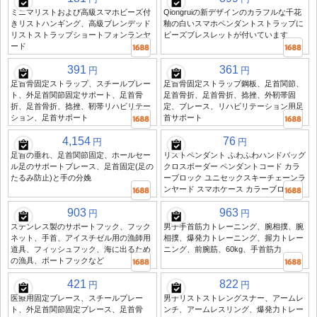
ミニマリストおよび高級スマホビーズ付
Qiongruiの新デザインのカラフルな千花
きリストハンギング、高級ブレンデッド
釉の白いスマホペンダントストラップに
リストストラップショートフォンランヤ
ビーズブレスレットが付いています
ード
391
361
円
円
足首骨固定ストラップ、スチールプレー
足首骨固定ストラップ鋼板、足首関節、
ト、外足首関節固定サポート、足首骨
足首骨折、足首骨折、捻挫、外靭帯固
折、足首骨折、捻挫、靭帯リハビリテー
定、ブレース、リハビリテーション用足
ション、足首サポート
首サポート
4,154
76
円
円
足首の垂れ、足首関節固定、ホールセー
リストペンダント ふわふわハンドバッグ
ル足のサポートブレース、足首固定(足の
クロスボーダー ペンダントコード カラ
たるみ防止)と手の分娩
ーブロック ユニセックスキーチェーンラ
ンヤード スマホケース カラーブロック
903
963
円
円
ステンレス製のサポートフック、フック
男子手首筋力トレーニング、腕相撲、腕
ネット、手首、アイスチゼル用の漁師用
相撲、爆発力トレーニング、握力トレー
道具、フィッシュフック、海に出るため
ニング、前腕筋、60kg、手首筋力
の漁具、ボートフックなど
421
822
円
円
医療用固定ブレース、スチールプレー
男子リストストレングスナー、アームレ
ト、外足首関節固定ブレース、足首骨
ンチ、アームレスリング、爆発力トレー