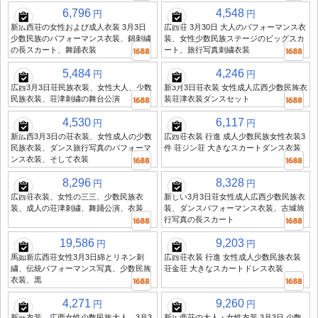
6,796
4,548
円
円
新広西荘の女性および成人衣装 3月3日
広西荘 3月30日 大人のパフォーマンス衣
少数民族のパフォーマンス衣装、錦刺繍
装、女性少数民族ステージのビッグスカ
の長スカート、舞踊衣装
ート、旅行写真刺繍衣装
5,484
4,246
円
円
広西3月3日荘民族衣装、女性大人、少数
新3月3日荘衣装 女性成人広西少数民族衣
民族衣装、荘津刺繍の舞台公演
装荘津衣装ダンスセット
4,530
6,117
円
円
新広西3月3日の荘衣装、女性成人の少数
広西荘衣装 行進 成人少数民族女性衣装3
民族衣装、ダンス旅行写真のパフォーマ
件 荘ジン荘 大きなスカートダンス衣装
ンス衣装、そして衣装
8,296
8,328
円
円
広西荘衣装、女性の三三、少数民族衣
新しい3月3日荘女性成人広西少数民族衣
装、成人の荘津刺繍、舞踊公演、衣装
装、ダンスパフォーマンス衣装、古城旅
行写真の長スカート
19,586
9,203
円
円
馬如新広西荘女性3月3日綿とリネン刺
広西荘衣装 行進 女性成人少数民族衣装
繍、伝統パフォーマンス写真、少数民族
荘金荘 大きなスカートドレス衣装
衣装、黒
4,271
9,260
円
円
新荘衣装、広西女性少数民族大人、3月3
新広西荘の大人・女性衣装 3月3日 少数