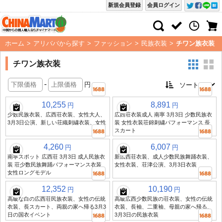
新規会員登録
会員ログイン
ホーム
>
アリババから探す
>
ファッション
>
民族衣装
>
チワン族衣装
チワン族衣装
-
円
10,255
8,891
円
円
少数民族衣装、広西荘衣装、女性大人、
広西荘衣装成人 南寧 3月3日 少数民族衣
3月3日公演、新しい荘織刺繍衣装、女性
装 女性衣装荘錦刺繍パフォーマンス 長
スカート
4,260
6,007
円
円
南寧スポット 広西荘 3月3日 成人民族衣
新広西荘衣装、成人少数民族舞踊衣装、
装 荘少数民族舞踊パフォーマンス衣装
女性衣装、荘津公演、3月3日衣装
女性ロングモデル
12,352
10,190
円
円
高級な白の広西荘民族衣装、女性の伝統
高級広西少数民族の荘衣装、女性の伝統
衣装、長スカート、両親の家へ帰る3月3
衣装、長袖、二重袖、母親の家へ帰る、
日の国衣イベント
3月3日の民族衣装