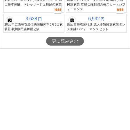
日荘津刺繍、ドレッサージュ舞踊の衣装
民族衣装 華麗な錦刺繍の長スカートパフ
ォーマンス
3,638
6,932
円
円
2026年広西荘衣装伝統刺繍南寧3月3日衣
新広西荘衣装行進 成人少数民族衣装ダン
装荘津少数民族舞踊公演
ス刺繍パフォーマンスセット
更に読み込む