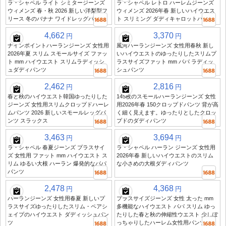
ラ・シャペル ライト シミタージーンズ
ラ・シャペル レトロ ハーレムジーンズ
ウィメンズ 春・秋 2026 新しい洋梨型フ
ウィメンズ 2026年春 新しいハイウエス
リース 冬のバナナ ワイドレッグパンツ
ト スリミング ダディキャロットパンツ
4,662
3,370
円
円
ナインポイントハーランジーンズ 女性用
風河ハーランジーンズ 女性用春秋 新し
2026年夏 スリム スモールサイズ ファッ
いハイウエストのゆったりしたスリムプ
ト mm ハイウエスト スリムラディッシ
ラスサイズファット mm パパ ラディッ
ュダディパンツ
シュパンツ
2,462
2,816
円
円
春と秋のハイウエスト韓国ゆったりした
145枚のスモールハーランジーンズ 女性
ジーンズ 女性用スリムクロップドハーレ
用2026年春 150クロップドパンツ 背が高
ムパンツ 2026 新しいスモールレッグパ
く細く見えます。ゆったりとしたクロッ
ンツ スラックス
プドのダディパンツ
3,463
3,694
円
円
ラ・シャペル 春夏ジーンズ プラスサイ
ラ・シャペル ハーラン ジーンズ 女性用
ズ 女性用 ファット mm ハイウエスト ス
2026年春 新しいハイウエストのスリム
リム ゆるい大根 ハーラン 爆発的なパパ
な小さめの大根ダディパンツ
パンツ
2,478
4,368
円
円
ハーランジーンズ 女性用春夏 新しいプ
プラスサイズジーンズ 女性 太った mm
ラスサイズゆったりしたスリム・ペアシ
多機能なハイウエスト パパ スリム ゆっ
ェイプのハイウエスト ダディッシュパン
たりした春と秋の伸縮性ウエスト 少しぽ
ツ
っちゃりしたハーレム女性用パンツ