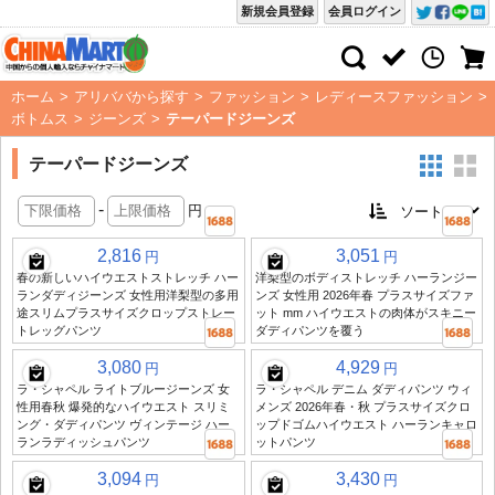
新規会員登録
会員ログイン
ホーム
>
アリババから探す
>
ファッション
>
レディースファッション
>
ボトムス
>
ジーンズ
>
テーパードジーンズ
テーパードジーンズ
-
円
2,816
3,051
円
円
春の新しいハイウエストストレッチ ハー
洋梨型のボディストレッチ ハーランジー
ランダディジーンズ 女性用洋梨型の多用
ンズ 女性用 2026年春 プラスサイズファ
途スリムプラスサイズクロップストレー
ット mm ハイウエストの肉体がスキニー
トレッグパンツ
ダディパンツを覆う
3,080
4,929
円
円
ラ・シャペル ライトブルージーンズ 女
ラ・シャペル デニム ダディパンツ ウィ
性用春秋 爆発的なハイウエスト スリミ
メンズ 2026年春・秋 プラスサイズクロ
ング・ダディパンツ ヴィンテージ ハー
ップドゴムハイウエスト ハーランキャロ
ランラディッシュパンツ
ットパンツ
3,094
3,430
円
円