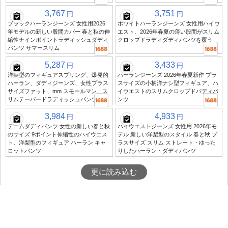
3,767
3,751
円
円
ブラックハーランジーンズ 女性用2026
ホワイトハーランジーンズ 女性用ハイウ
年モデルの新しい股間カバー 春と秋の伸
エスト、2026年春夏の薄い股間がスリム
縮性ナインポイントラディッシュダディ
クロップドラディダディパンツを覆う
パンツ サマースリム
5,287
3,433
円
円
洋梨型のフィギュアスプリング、爆発的
ハーランジーンズ 2026年春夏新作 プラ
ハーラン、ダディジーンズ、女性プラス
スサイズの小柄洋ナシ型フィギュア、ハ
サイズファット、mm スモールマン、ス
イウエストのスリムクロップドパディパ
リムテーパードラディッシュパンツ
ンツ
3,984
4,933
円
円
デニムダディパンツ 女性の新しい春と秋
ハイウエストジーンズ 女性用 2026年モ
のサイズ 9ポイント伸縮性のハイウエス
デル 新しい洋梨型のスタイル 春と秋 プ
ト、洋梨型のフィギュア ハーラン キャ
ラスサイズ スリム ストレート・ゆった
ロットパンツ
りしたハーラン・ダディパンツ
更に読み込む