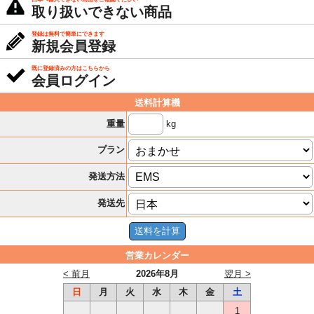
取り扱いできない商品
登録は無料で簡単にできます
新規会員登録
既に登録済みの方はこちらから
会員ログイン
送料計算機
kg
重量
プラン
発送方法
発送先
営業カレンダー
< 前月
2026年8月
翌月 >
日
月
火
水
木
金
土
1