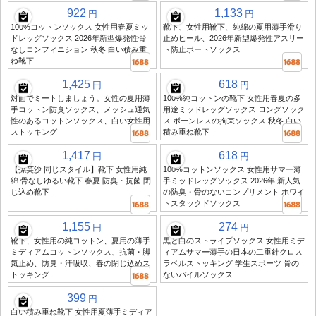
922
1,133
円
円
100%コットンソックス 女性用春夏ミッ
靴下、女性用靴下、純綿の夏用薄手滑り
ドレッグソックス 2026年新型爆発性骨
止めヒール、2026年新型爆発性アスリー
なしコンフィニション 秋冬 白い積み重
ト防止ボートソックス
ね靴下
1,425
618
円
円
対面でミートしましょう。女性の夏用薄
100%純コットンの靴下 女性用春夏の多
手コットン防臭ソックス、メッシュ通気
用途ミッドレッグソックス ロングソック
性のあるコットンソックス、白い女性用
ス ボーンレスの拘束ソックス 秋冬 白い
ストッキング
積み重ね靴下
1,417
618
円
円
【孫英沙 同じスタイル】靴下 女性用純
100%コットンソックス 女性用サマー薄
綿 骨なしゆるい靴下 春夏 防臭・抗菌 閉
手ミッドレッグソックス 2026年 新人気
じ込め靴下
の防臭・骨のないコンプリメント ホワイ
トスタックドソックス
1,155
274
円
円
靴下、女性用の純コットン、夏用の薄手
黒と白のストライプソックス 女性用ミデ
ミディアムコットンソックス、抗菌・脚
ィアムサマー薄手の日本の二重針クロス
気止め、防臭・汗吸収、春の閉じ込めス
ラベルストッキング 学生スポーツ 骨の
トッキング
ないパイルソックス
399
円
白い積み重ね靴下 女性用夏薄手ミディア