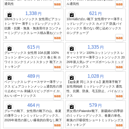
通気性
ル通気性
1,338
621
円
円
100%コットンソックス 女性用ピアコッ
100%綿の白い靴下 女性用サマー薄手ミ
トン サマー 薄手ミッドレッグソックス
ッドレッグソックス カメリア 防臭パイ
抗菌・抗菌・無臭・無臭骨付きコンフォ
ルソックス 骨のない閉じ込めソックス
ーミングソックス レース積み重ねソック
ロングチューブ
ス
615
1,335
円
円
グレーソックス 女性用 10A 抗菌 100%
キャットマン 100%コットンソックス レ
コットン ボーンレスソックス 春と秋 ホ
ディースサマー薄手コットンソックス 20
ワイトコンクリメントスタック 靴下とス
26年新人気レディーズボーンレスミッド
トッキング
レッグソックス
489
1,028
円
円
ベアソックス レディースサマー薄手ソッ
【趙金麦 同じスタイル】夏用薄手靴下
クス ピュアコットンメッシュ通気性の滑
女性用純綿 ミッドレッグソックス 通気
り止めヒール 刺繍入りビッグボーイ か
性、抗菌、防臭、毛玉防止、パイルソッ
わいいボートソックス
クス
464
579
円
円
グレーの靴下、女性用の靴下の山、春夏
男女用のPalandor靴下、新疆綿の四季節
の薄手コットンミッドレッグソックス、
のミッドレッグソックス、春夏の単色、
2026年発売の新しい爆発的白骨なし靴下
耐臭の汗吸収性ショートミッドレングス
ストッキング