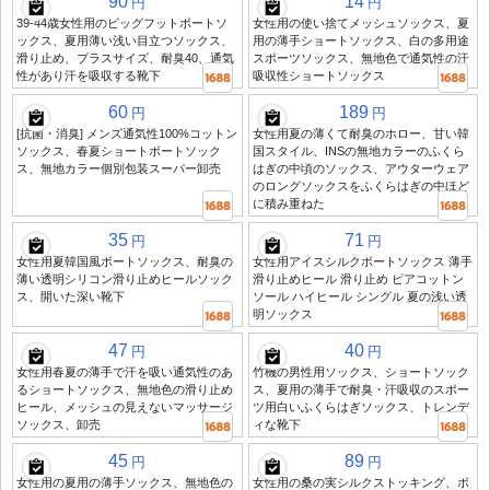
90
14
円
円
39-44歳女性用のビッグフットボートソ
女性用の使い捨てメッシュソックス、夏
ックス、夏用薄い浅い目立つソックス、
用の薄手ショートソックス、白の多用途
滑り止め、プラスサイズ、耐臭40、通気
スポーツソックス、無地色で通気性の汗
性があり汗を吸収する靴下
吸収性ショートソックス
60
189
円
円
[抗菌・消臭] メンズ通気性100%コットン
女性用夏の薄くて耐臭のホロー、甘い韓
ソックス、春夏ショートボートソック
国スタイル、INSの無地カラーのふくら
ス、無地カラー個別包装スーパー卸売
はぎの中頃のソックス、アウターウェア
のロングソックスをふくらはぎの中ほど
に積み重ねた
35
71
円
円
女性用夏韓国風ボートソックス、耐臭の
女性用アイスシルクボートソックス 薄手
薄い透明シリコン滑り止めヒールソック
滑り止めヒール 滑り止め ピアコットン
ス、開いた深い靴下
ソール ハイヒール シングル 夏の浅い透
明ソックス
47
40
円
円
女性用春夏の薄手で汗を吸い通気性のあ
竹機の男性用ソックス、ショートソック
るショートソックス、無地色の滑り止め
ス、夏用の薄手で耐臭・汗吸収のスポー
ヒール、メッシュの見えないマッサージ
ツ用白いふくらはぎソックス、トレンデ
ソックス、卸売
ィな靴下
45
89
円
円
女性用の夏用の薄手ソックス、無地色の
女性用の桑の実シルクストッキング、ボ