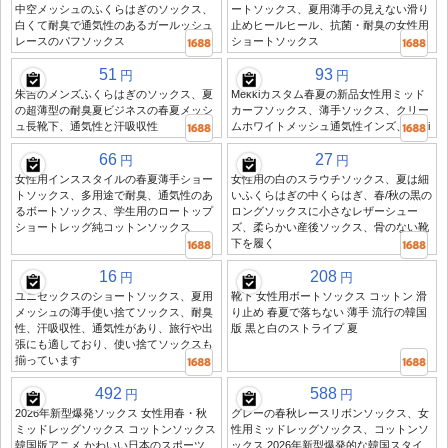
中空メッシュのふくらはぎのソックス、
ートソックス、夏用薄手の見えない滑り
白くて耐臭で通気性のあるガールッシュ
止めヒールヒール、抗菌・耐臭の女性用
レースのパフソックス
ショートソックス
51
93
円
円
朱吉のメンズふくらはぎのソックス、夏
Mekkiカスタム春夏の新品女性用ミッド
の超薄型の耐臭夏ビジネスの春夏メッシ
カーフソックス、薄手ソックス、クリー
ュ長靴下、通気性と汗吸収性
ムホワイトメッシュ通気性インズ、Zhuji
66
27
円
円
女性用インススタイルの春夏薄手ショー
女性用の白のスラウチソックス、夏は細
トソックス、多用途で耐臭、通気性のあ
いふくらはぎの中くらはぎ、春/秋の黒の
るボートソックス、学生用のロートップ
ロングソックスに小さなレザーシュー
ショートレッグ純コットンソックス
ズ、柔らかい産後ソックス、骨のない靴
下を履く
16
208
円
円
ユニセックスのショートソックス、夏用
靴下 女性用ボートソックス コットン 滑
メッシュの薄手使い捨てソックス、耐臭
り止め 春夏で落ちない 薄手 流行の韓国
性、汗吸収性、通気性があり、旅行や出
版 黒と白のストライプ 夏
張にも適しており、使い捨てソックスも
揃っています
492
588
円
円
2026年新型爆発ソックス 女性用春・秋
グレーの春秋レースリボンソックス、女
ミッドレッグソックス コットンソックス
性用ミッドレッグソックス、コットンソ
韓国版アニメ かわいい日本のスポーツ
ックス 2026年新型爆発的な韓国スタイ