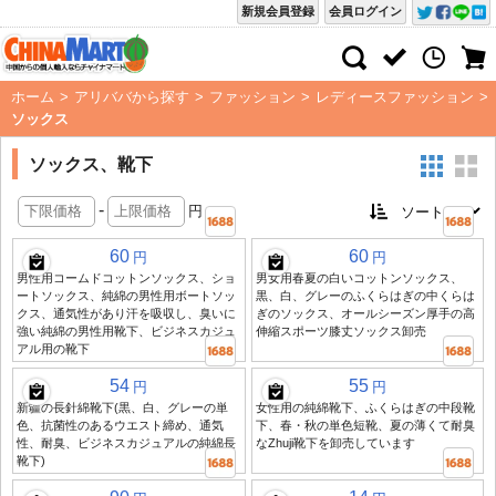
新規会員登録
会員ログイン
ホーム
>
アリババから探す
>
ファッション
>
レディースファッション
>
ソックス
ソックス、靴下
-
円
60
60
円
円
男性用コームドコットンソックス、ショ
男女用春夏の白いコットンソックス、
ートソックス、純綿の男性用ボートソッ
黒、白、グレーのふくらはぎの中くらは
クス、通気性があり汗を吸収し、臭いに
ぎのソックス、オールシーズン厚手の高
強い純綿の男性用靴下、ビジネスカジュ
伸縮スポーツ膝丈ソックス卸売
アル用の靴下
54
55
円
円
新疆の長針綿靴下(黒、白、グレーの単
女性用の純綿靴下、ふくらはぎの中段靴
色、抗菌性のあるウエスト締め、通気
下、春・秋の単色短靴、夏の薄くて耐臭
性、耐臭、ビジネスカジュアルの純綿長
なZhuji靴下を卸売しています
靴下)