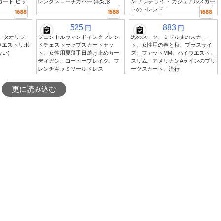
カート ヒッ
レングスローチカバー 洋梨形
ン アンチライト カジュアルスカー
トのトレンド
525
883
円
円
リータオリジ
ジェントルウィンドインクブレン
黒のスーツ、ミドル丈のスカー
料ウエストリボ
ドチェストラップスカートセッ
ト、女性用の春と秋、プラスサイ
ない)
ト、女性用夏薄手日焼け止めカー
ズ、ファットMM、ハイウエスト、
ディガン、コーヒーブレイク、フ
スリム、アメリカンAラインのプリ
レンチキャミソールドレス
ーツスカート、流行
更に読み込む