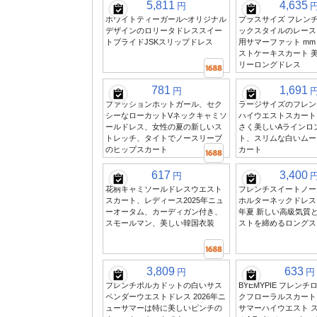
5,811
4,635
円
ホワイトティーガール~オリジナル
プラスサイズ フレン
デザインのロリータドレススイー
ックスタイルのレース
トブライドJSKスリップドレス
用サマーファット mm
ストケーキスカート 
リーロングドレス
781
1,691
円
ファッションホットガール、セク
ラージサイズのフレン
シーなローカットVネックキャミソ
ハイウエストスカート
ールドレス、女性の夏の新しいス
さく美しいAラインロ
トレッチ、タイトでノースリーブ
ト、スリムな白いムー
のヒップスカート
カート
617
3,400
円
花柄キャミソールドレスウエスト
フレンチスイートノー
スカート、レディース2025年ニュ
ホルターネックドレス 
ーオータム、カーディガン付き、
年夏 新しい高級気質
スモールマン、美しい韓国衣装
ストを締めるロングス
3,809
633
円
円
フレンチポルカドットの白いサス
BYEMYPIE フレン
ペンダーウエストドレス 2026年ニ
クフローラルスカート
ューサマーは特に美しいピンチの
サマーハイウエスト ス