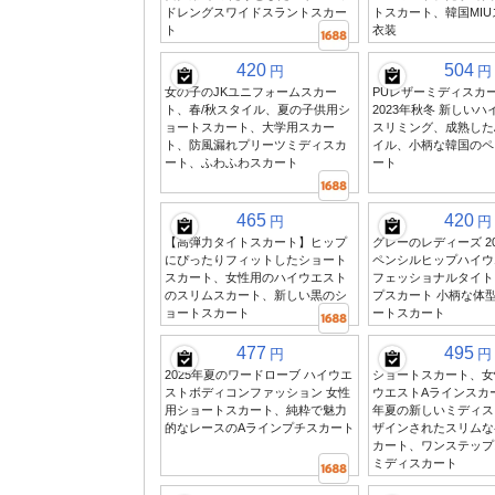
ドレングスワイドスラントスカー
トスカート、韓国MI
ト
衣装
420
504
円
円
女の子のJKユニフォームスカー
PUレザーミディスカ
ト、春/秋スタイル、夏の子供用シ
2023年秋冬 新しい
ョートスカート、大学用スカー
スリミング、成熟した
ト、防風漏れプリーツミディスカ
イル、小柄な韓国のペ
ート、ふわふわスカート
ート
465
420
円
円
【高弾力タイトスカート】ヒップ
グレーのレディーズ 2
にぴったりフィットしたショート
ペンシルヒップハイウ
スカート、女性用のハイウエスト
フェッショナルタイト
のスリムスカート、新しい黒のシ
プスカート 小柄な体
ョートスカート
ートスカート
477
495
円
円
2025年夏のワードローブ ハイウエ
ショートスカート、女
ストボディコンファッション 女性
ウエストAラインスカー
用ショートスカート、純粋で魅力
年夏の新しいミディス
的なレースのAラインプチスカート
ザインされたスリムな
カート、ワンステップ
ミディスカート