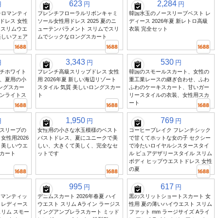
623
2,284
円
円
円
チロマンティ
フレンチフローラルリボンキャミ
韓国水玉のノースリーブベスト レ
ドレス 女性
ソール女性用ドレス 2025 夏のニ
ディース 2026年夏 新レトロ高級
 スリムウエ
ューテンパラメント スリムでスリ
衣装 完全セット
美しいフェア
ムでシックなロングスカート
3,343
530
円
円
円
チホワイト
フレンチ高級スリップドレス 女性
韓国のスモールスカート、女性の
、夏用の小
用 2026年夏 新しい海辺リゾート
重工業レースの継ぎ合わせ、ふわ
ングスカー
スタイル 気質 美しいロングスカー
ふわのケーキスカート、甘いガー
ンライトス
ト
リースタイルの衣装、女性用スカ
ート
1,950
769
円
円
円
スリーブの
女性用の小さな水玉模様のベスト
コーヒーブレイク フレンチシック
女性用2026
バストドレス、夏にユニークで美
で甘くてホットな女の子 セクシー
と美しいウエ
しい、大きくて美しく、完全なセ
で冷たいロイヤルシスタースタイ
カート
ットです
ル ピュアデザリースタイル スリム
ボディ ヒップウエストドレス 女性
の夏
995
617
円
円
チロマンティッ
デニムスカート 2026年春夏 ハイ
黒のスリットショートスカート 女
 レディース
ウエスト スリム Aライン ラージス
性用 夏の薄いハイウエスト スリム
リム スモー
イングアンブレラスカート ミッド
ファット mm ラージサイズ Aライ