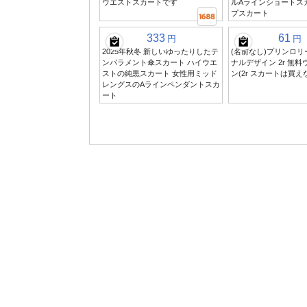
ウエストスカートです
ルAラインショートス
プスカート
333
61
円
円
2025年秋冬 新しいゆったりしたテ
(名前なし)プリンロ
ンパラメント傘スカート ハイウエ
ナルデザイン 2r 無
ストの純黒スカート 女性用ミッド
ン(2r スカートは買え
レングスのAラインペンダントスカ
ート