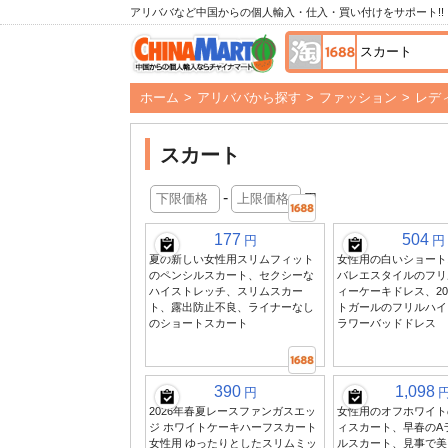
アリババなど中国からの個人輸入・仕入・買い付けをサポート!!
ホーム
>
アリババから探す
>
ファッション
>
レデ
スカート
-
円
177
504
円
円
夏の新しい女性用スリムフィット
女性用の白いショート
のペンシルスカート、セクシーな
バレエスタイルのフリ
ハイストレッチ、スリムスカー
ィーケーキドレス、20
ト、露出防止不良、ライナーなし
トガールのフリルハイ
のショートスカート
ラワーバッドドレス
390
1,098
円
2026年春夏レースファンガスエッ
女性用のオフホワイト
ジ ホワイトケーキハーフスカート
ィスカート、早春のA
女性用 ゆったりとしたスリムミッ
ルスカート、見事で美