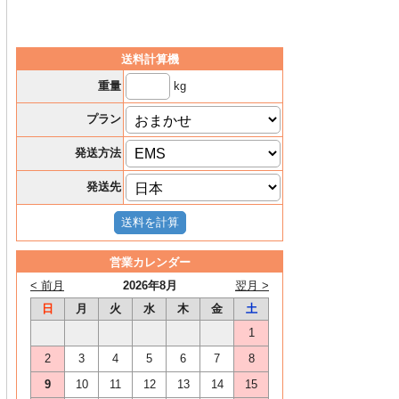
送料計算機
kg
重量
プラン
発送方法
発送先
営業カレンダー
< 前月
2026年8月
翌月 >
日
月
火
水
木
金
土
1
2
3
4
5
6
7
8
9
10
11
12
13
14
15