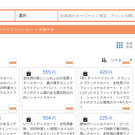
ィースファッション
>
スカート
555
420
円
円
スカート、
女性用の新しいふわふわの花蕾ミ
TBミディスーツドレス、クラシッ
ルのパッフ
ディスカート、夏の薄手カジュア
クブラックスカート、女性用プロ
24年夏ホッ
ルワイドレッグパンツ、ハイウエ
フェッショナルスカート、ヒップ
ウエストフ
ストのスリム感のある露出防止の
にぴったりとフィットするスカー
白いショートスカート
ト、ショートスカート、ハイウエ
ストのスリムな無地カラーAスカー
ト
504
225
円
円
円
の水玉ミデ
レースミディスカート、女性用春
継母のペンシルスカート、ぴった
ラインペンシ
秋、2025年新しい韓国スタイルの
りしたセクシーで純粋で魅力的な
しいショー
学生ハイウエストパッチワークAラ
黒いスカート、女性用の薄身アメ