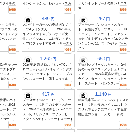
Uスタイルの
インケーキふわふわショートスカ
リカンホットガールの白いミニス
ート
カート
489
267
円
円
ート 女性用、
スパイシーガールの不規則なプリ
フォーシーズンショートスカー
ハイウエストの
ーツAラインスカート、2025年秋
ト、女性用プリーツスカート、JK
Aラインスタ
冬プラスサイズプラスサイズ女
ユニフォームスカート、ファッシ
ンシルスカ
性、ハイウエストエレガントでヒ
ョナブルミディスカート(エクステ
ップにフィットするPUレザースカ
ンション+安全パンツ+ジッパー+ボ
ート
タン)
1,260
660
円
円
024年サマー
2026年夏 新通勤スリミングOLプ
不規則なプリーツスカート、女性
エストプロ
ロフェッショナル ミッドレングス
用のハイウエストメッシュミディ
ワンステッ
ーツ ハイウエストワンステップペ
スカート、2024年夏春の新しいA
型向けのショ
ンシルスカート、薄手スタイル
ラインスカート、ショートスカー
ト、スカート、パンツスカート
417
1,140
円
円
性用のハイ
プラスサイズのコーヒープリーツ
韓国風水玉のメッシュAラインスカ
ト、2025
スカート、女性用のミディスカー
ート、女性の夏のハイウエストで
カート、デ
ト、2024年秋冬の新しいハイウエ
スリムでヒップにフィットする露
ペンシルス
ストのスリムプリーツプレッピー
出防止のショートスカート卸売
スカート、
スタイルAラインショートスカート