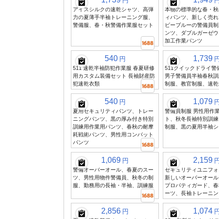
円
アイスシルクの速乾シャツ、高弾
本物の標準的な春・秋
力の夏薄手半袖トレーニング服、
ィパンツ、新しく売れ
警備服、春・秋警備作業服セット
ビーブルーの警備員制
ンツ、ダブルガーゼウ
加工作業パンツ
540
1,739
円
511 速乾半袖防犯作業服 春夏研修
511クイックドライ
用カスタム装備セット 長袖財産防
男子警備員半袖春秋訓
犯速乾衣類
制服、教官制服、速乾
540
1,079
円
夏用セキュリティパンツ、トレー
警備員制服 男性用作
ニングパンツ、黒の厚み付き特別
ト、秋冬長袖特別訓練
訓練用作業用パンツ、春秋の耐摩
制服、黒の夏用半袖シ
耗戦術パンツ、男性用コンバット
パンツ
1,069
2,159
円
警備オーバーオール、春夏のスー
セキュリティユニフォー
ツ、男性用物件警備員、秋冬の制
新しいオーバーオール
服、勤務用の長袖・半袖、訓練服
プロパティガード、春
ーツ、長袖トレーニン
2,856
1,074
円