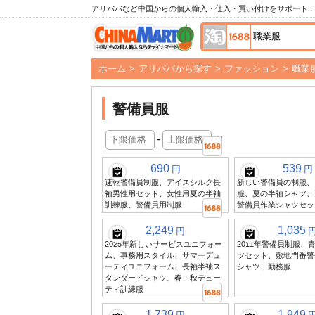
アリババなど中国からの個人輸入・仕入・買い付けをサポート!!
ホーム
>
アリババから探す
>
ファッション
>
職業
警備員服
-
円
690
539
円
円
速乾警備員制服、アイスシルク長
新しい警備員の制服、
袖男性用セット、女性用夏の半袖
服、夏の半袖シャツ、
訓練服、警備員用制服
警備員作業シャツセッ
2,249
1,035
円
2025年新しいサービスユニフォー
2011年警備員制服、
ム、事務用スタイル、サマーデュ
ツセット、敷地門番警
ーティユニフォーム、長袖半袖ス
シャツ、勤務服
タンダードシャツ、春・秋デュー
ティ訓練服
1,739
1,949