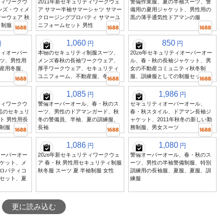
ティワークウ
2011年新セキュリティワークウェ
警備作業服、夏の半袖スーツ、警
ンズ・ウィメ
ア サマー半袖サマーシャツ サマー
備用の夏用ジャケット、男性用の
ーウェア 秋
クロージングプロパティ サマーユ
黒の薄手通気性ドアマンの服
ィ制服
ニフォームセット 男性
1,060
850
円
円
円
ティオーバー
本物のセキュリティ制服スーツ、
2026年セキュリティオーバーオー
ツ、男性用
メンズ春秋の長袖ワークウェア、
ル、春・秋の長袖ジャケット、男
産用冬服、
厚手ワークウェア、セキュリティ
女の不動産コミュニティ秋冬制
ユニフォーム、不動産服、冬
服、訓練服としての制服セット
1,085
1,986
円
円
ティワークウ
警備オーバーオール、春・秋のス
セキュリティオーバーオール、
黒のセキュリ
ーツ、男性のドアマンガード、秋
春・秋スタイル、ドアマン長袖ジ
ト 男性用長
冬の警備員、半袖、夏の訓練服、
ャケット、2011年秋冬の新しい勤
制服
長袖
務制服、男女スーツ
1,086
1,080
円
円
オーバーオー
2026年新セキュリティワークウェ
警備オーバーオール、春・秋のス
ケット、メ
ア 春・秋 男性用セキュリティ制服
ーツ、男性の半袖警備制服、特別
ロパティコ
秋冬服 スーツ 夏 半袖制服 女性
訓練用の長袖服、夏服、夏服、訓
セット、夏
練服
更に読み込む