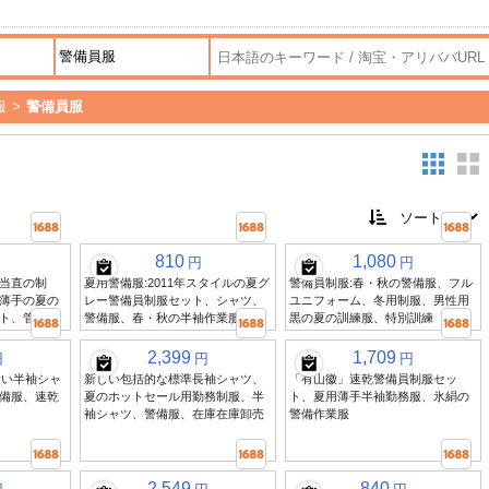
服
>
警備員服
810
1,080
円
円
当直の制
夏用警備服:2011年スタイルの夏グ
警備員制服:春・秋の警備服、フル
薄手の夏の
レー警備員制服セット、シャツ、
ユニフォーム、冬用制服、男性用
ト、管理人
警備服、春・秋の半袖作業服
黒の夏の訓練服、特別訓練
2,399
1,709
円
円
円
青い半袖シャ
新しい包括的な標準長袖シャツ、
「有山徽」速乾警備員制服セッ
備服、速乾
夏のホットセール用勤務制服、半
ト、夏用薄手半袖勤務服、氷絹の
袖シャツ、警備服、在庫在庫卸売
警備作業服
2,549
840