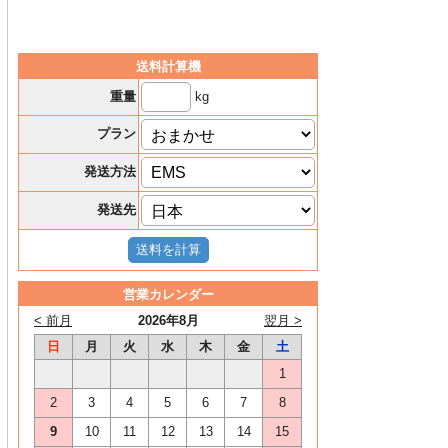
送料計算機
kg
重量
プラン
発送方法
発送先
営業カレンダー
< 前月
2026年8月
翌月 >
日
月
火
水
木
金
土
1
2
3
4
5
6
7
8
9
10
11
12
13
14
15