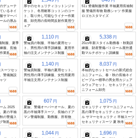
円
円
円
のデューテ
厚手のセキュリティコットンジャ
511 警備制服作業 半袖夏用長袖制
ているネイ
ケット、冬用耐寒コットンのコー
服 警備所有物 勤務シャツ 作業服
服サマーパ
ト、取り外し可能なライナー作業
ロゴカスタマイズ
ールの厚み
着、卸売用の長時間反射作業用ウ
ェア
1,110
5,338
円
円
円
警備制服、夏季
警備員の制服、半袖の夏用セッ
2025年新スタイル勤務春・秋勤訓
練服、長袖
ト、男性用の薄手訓練服、夏用半
練服、財産警備パトロール屋外通
作業服
袖の注文メンテナンス制服
勤マルチポケット訓練服
1,140
8,037
円
円
円
業スーツセッ
警備員制服、半袖の夏用セット、
本格的なホットセールの新式総合
、警備施設
男性用の薄手訓練服、女性用夏用
ユニフォーム、春・秋の長袖ネイ
ャツ
半袖注文用メンテナンス制服
ビーブルー標準の男女用カジュア
ルウェアセット、セキュリティユ
ニフォーム卸売
607
1,075
円
円
円
ム 2025
夏服、警備オーバーオール、夏の
セキュリティ サマーユニフォーム
、夏の半袖
黒の半袖薄手スーツ、長袖のドア
黒の薄手セキュリティカバーオー
秋の警備ス
マン警備制服、勤務服、所有物
ル サマーセキュリティ 半袖スーツ
グ制服
セキュリティスーツ 夏 秋冬
1,044
1,696
円
円
円