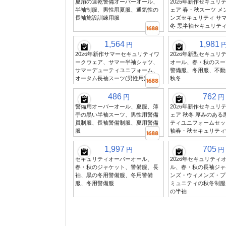
夏用の速乾警備オーバーオール、
2025年新作セキュリ
半袖制服、男性用夏服、通気性の
ェア 春・秋スーツ メ
長袖施設訓練用服
ンズセキュリティ サマ
冬 黒半袖セキュリテ
1,564
1,981
円
2026年新作サマーセキュリティワ
2026年新型セキュリ
ークウェア、サマー半袖シャツ、
オール、春・秋のスー
サマーデューティユニフォーム、
警備服、冬用服、不動
オータム長袖スーツ(男性用)
秋冬
486
762
円
円
警備用オーバーオール、夏服、薄
2026年新作セキュリ
手の黒い半袖スーツ、男性用警備
ェア 秋冬 厚みのある
員制服、長袖警備制服、夏用警備
ティユニフォームセッ
服
袖春・秋セキュリティ
1,997
705
円
円
セキュリティオーバーオール、
2026年セキュリティ
春・秋のジャケット、警備服、長
ル、春・秋の長袖ジャ
袖、黒の冬用警備服、冬用警備
ンズ・ウィメンズ・プ
服、冬用警備服
ミュニティの秋冬制服
の半袖