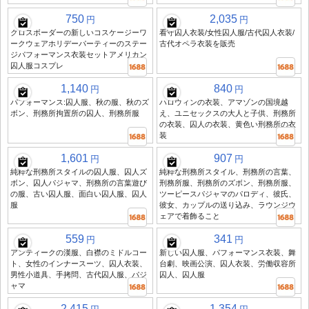
750
2,035
円
円
クロスボーダーの新しいコスケージーワ
看守囚人衣装/女性囚人服/古代囚人衣装/
ークウェアホリデーパーティーのステー
古代オペラ衣装を販売
ジパフォーマンス衣装セットアメリカン
囚人服コスプレ
1,140
840
円
円
パフォーマンス:囚人服、秋の服、秋のズ
ハロウィンの衣装、アマゾンの国境越
ボン、刑務所拘置所の囚人、刑務所服
え、ユニセックスの大人と子供、刑務所
の衣装、囚人の衣装、黄色い刑務所の衣
装
1,601
907
円
円
純粋な刑務所スタイルの囚人服、囚人ズ
純粋な刑務所スタイル、刑務所の言葉、
ボン、囚人パジャマ、刑務所の言葉遊び
刑務所服、刑務所のズボン、刑務所服、
の服、古い囚人服、面白い囚人服、囚人
ツーピースパジャマのパロディ、彼氏、
服
彼女、カップルの送り込み、ラウンジウ
ェアで着飾ること
559
341
円
円
アンティークの漢服、白襟のミドルコー
新しい囚人服、パフォーマンス衣装、舞
ト、女性のインナースーツ、囚人衣装、
台劇、映画公演、囚人衣装、労働収容所
男性小道具、手拷問、古代囚人服、パジ
囚人、囚人服
ャマ
2,415
1,354