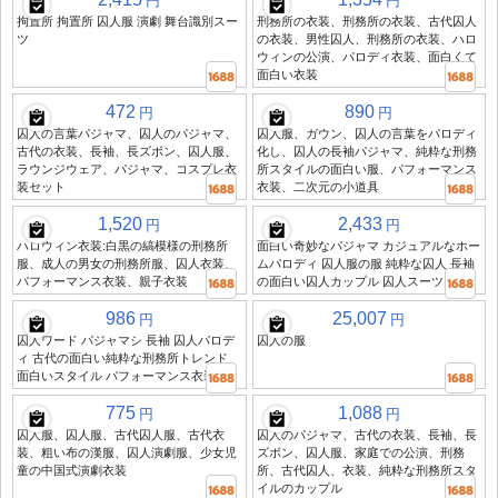
円
円
拘置所 拘置所 囚人服 演劇 舞台識別スー
刑務所の衣装、刑務所の衣装、古代囚人
ツ
の衣装、男性囚人、刑務所の衣装、ハロ
ウィンの公演、パロディ衣装、面白くて
面白い衣装
472
890
円
円
囚人の言葉パジャマ、囚人のパジャマ、
囚人服、ガウン、囚人の言葉をパロディ
古代の衣装、長袖、長ズボン、囚人服、
化し、囚人の長袖パジャマ、純粋な刑務
ラウンジウェア、パジャマ、コスプレ衣
所スタイルの面白い服、パフォーマンス
装セット
衣装、二次元の小道具
1,520
2,433
円
円
ハロウィン衣装:白黒の縞模様の刑務所
面白い奇妙なパジャマ カジュアルなホー
服、成人の男女の刑務所服、囚人衣装、
ムパロディ 囚人服の服 純粋な囚人 長袖
パフォーマンス衣装、親子衣装
の面白い囚人カップル 囚人スーツ
986
25,007
円
円
囚人ワード パジャマシ 長袖 囚人パロデ
囚人の服
ィ 古代の面白い純粋な刑務所トレンド
面白いスタイル パフォーマンス衣装
775
1,088
円
円
囚人服、囚人服、古代囚人服、古代衣
囚人のパジャマ、古代の衣装、長袖、長
装、粗い布の漢服、囚人演劇服、少女児
ズボン、囚人服、家庭での公演、刑務
童の中国式演劇衣装
所、古代囚人、衣装、純粋な刑務所スタ
イルのカップル