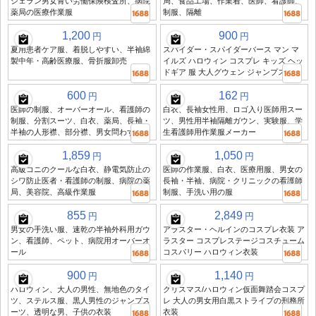
シェラン男女青い労働保険検査所、病院
局、食品工場、作業着、医師、看護師、
薬局の医療作業服
制服、隔離
1,200
900
円
円
夏用患者ケア服、着脱しやすい、半袖綿
スパイダー・スパイダーバース マン マ
製中年・高齢医療服、骨折服卸売
イルズ ハロウィン コスプレ キッズ ヘッ
ドギア 服 大人グウェン ジャンプスーツ
600
162
円
円
医師の制服、オーバーオール、看護師の
白衣、長袖女性用、ロゴ入り医師用スー
制服、分割スーツ、白衣、薬局、長袖・
ツ、男性用半袖隔離ガウン、実験服、学
半袖の人形襟、部分襟、男女問わず
生看護師用作業服メーカー
1,859
1,050
円
円
高級コニのクールな白衣、静電気防止の
医師の作業服、白衣、医療用服、男女の
シワ防止医者・看護師の制服、病院の薬
長袖・半袖、病院・クリニックの看護師
局、美容院、高級作業服
制服、手洗い用の服
855
2,849
円
円
男女の手洗い服、速乾の半袖外科用ガウ
アラスター・ヘルインのコスプレ衣装 ア
ン、看護師、ペット、病院用オーバーオ
ラスター コスプレステージコスチューム
ール
コスパリー ハロウィン衣装
900
1,140
円
円
ハロウィン、大人の男性、無地色のタイ
クリスマス/ハロウィン仮面舞踏会コスプ
ツ、ステルス服、黒人男性のジャンプス
レ 大人の男女用白黒ストライプの刑務所
ーツ、透明な男、子供の衣装
衣装