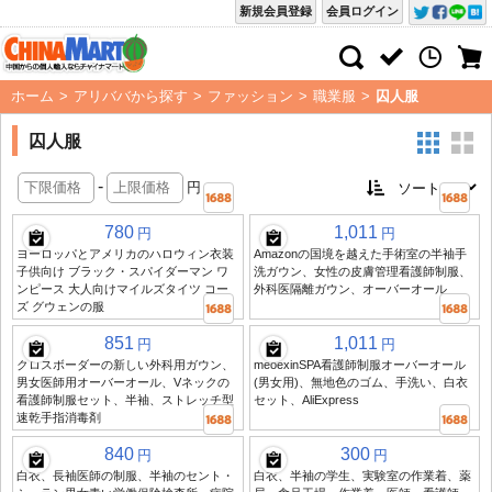
新規会員登録
会員ログイン
ホーム
>
アリババから探す
>
ファッション
>
職業服
>
囚人服
囚人服
-
円
780
1,011
円
円
ヨーロッパとアメリカのハロウィン衣装
Amazonの国境を越えた手術室の半袖手
子供向け ブラック・スパイダーマン ワ
洗ガウン、女性の皮膚管理看護師制服、
ンピース 大人向けマイルズタイツ コー
外科医隔離ガウン、オーバーオール
ズ グウェンの服
851
1,011
円
円
クロスボーダーの新しい外科用ガウン、
meoexinSPA看護師制服オーバーオール
男女医師用オーバーオール、Vネックの
(男女用)、無地色のゴム、手洗い、白衣
看護師制服セット、半袖、ストレッチ型
セット、AliExpress
速乾手指消毒剤
840
300
円
円
白衣、長袖医師の制服、半袖のセント・
白衣、半袖の学生、実験室の作業着、薬