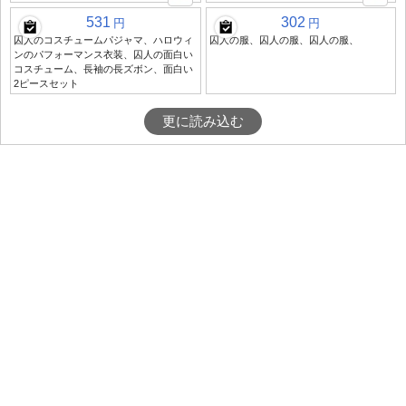
531
302
円
円
囚人のコスチュームパジャマ、ハロウィ
囚人の服、囚人の服、囚人の服、
ンのパフォーマンス衣装、囚人の面白い
コスチューム、長袖の長ズボン、面白い
2ピースセット
更に読み込む