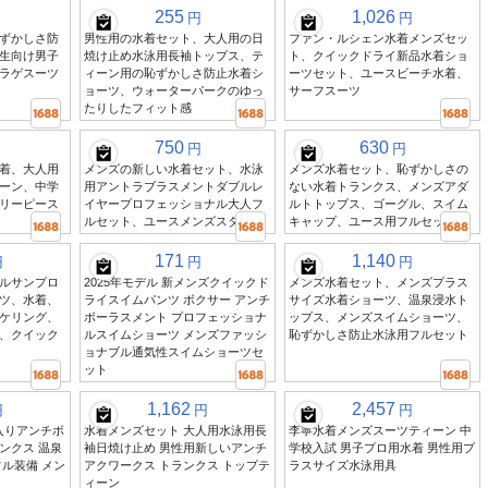
255
1,026
円
円
ずかしさ防
男性用の水着セット、大人用の日
ファン・ルシェン水着メンズセッ
生向け男子
焼け止め水泳用長袖トップス、テ
ト、クイックドライ新品水着ショ
ラゲスーツ
ィーン用の恥ずかしさ防止水着シ
ーツセット、ユースビーチ水着、
ョーツ、ウォーターパークのゆっ
サーフスーツ
たりしたフィット感
750
630
円
円
着、大人用
メンズの新しい水着セット、水泳
メンズ水着セット、恥ずかしさの
ーン、中学
用アントラブラスメントダブルレ
ない水着トランクス、メンズアダ
リーピース
イヤープロフェッショナル大人フ
ルトトップス、ゴーグル、スイム
ルセット、ユースメンズスタイル
キャップ、ユース用フルセット
171
1,140
円
円
円
ルサンプロ
2025年モデル 新メンズクイックド
メンズ水着セット、メンズプラス
ツ、水着、
ライスイムパンツ ボクサー アンチ
サイズ水着ショーツ、温泉浸水ト
ケリング、
ボーラスメント プロフェッショナ
ップス、メンズスイムショーツ、
、クイック
ルスイムショーツ メンズファッシ
恥ずかしさ防止水泳用フルセット
ョナブル通気性スイムショーツセ
ット
1,162
2,457
円
円
円
新入りアンチボ
水着メンズセット 大人用水泳用長
李寧水着メンズスーツティーン 中
ンクス 温泉
袖日焼け止め 男性用新しいアンチ
学校入試 男子プロ用水着 男性用プ
ル装備 メン
アクワークス トランクス トップテ
ラスサイズ水泳用具
ィーン