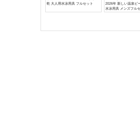
乾 大人用水泳用具 フルセット
2026年 新しい温泉
水泳用具 メンズフル