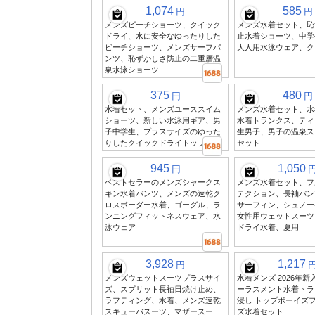
1,074
585
円
円
メンズビーチショーツ、クイック
メンズ水着セット、恥
ドライ、水に安全なゆったりした
止水着ショーツ、中学
ビーチショーツ、メンズサーフパ
大人用水泳ウェア、ク
ンツ、恥ずかしさ防止の二重層温
泉水泳ショーツ
375
480
円
円
水着セット、メンズユーススイム
メンズ水着セット、水
ショーツ、新しい水泳用ギア、男
水着トランクス、ティ
子中学生、プラスサイズのゆった
生男子、男子の温泉ス
りしたクイックドライトップス
セット
945
1,050
円
ベストセラーのメンズシャークス
メンズ水着セット、フ
キン水着パンツ、メンズの速乾ク
テクション、長袖パン
ロスボーダー水着、ゴーグル、ラ
サーフィン、シュノー
ンニングフィットネスウェア、水
女性用ウェットスーツ
泳ウェア
ドライ水着、夏用
3,928
1,217
円
メンズウェットスーツプラスサイ
水着メンズ 2026年
ズ、スプリット長袖日焼け止め、
ーラスメント水着トラ
ラフティング、水着、メンズ速乾
浸し トップボーイズフ
スキューバスーツ、マザースー
ズ水着セット