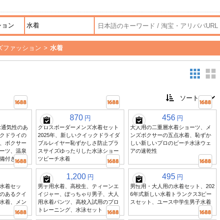
ズファッション
>
水着
870
456
円
円
:通気性のあ
クロスボーダーメンズ水着セット
大人用の二重層水着ショーツ、メ
クドライの
2025年、新しいクイックドライダ
ンズボクサーの五点水着、恥ずか
、ボクサー
ブルレイヤー恥ずかしさ防止プラ
しい新しいプロのビーチ水泳ウェ
ーツ、温泉
スサイズゆったりした水泳ショー
アの速乾性
備付き
ツビーチ水着
1,200
495
円
円
水着セッ
男子用水着、高校生、ティーンエ
男性用・大人用の水着セット、202
のあるクイ
イジャー、ぽっちゃり男子、大人
6年式新しい水着トランクス3ピー
水着、メン
用水着パンツ、高校入試用のプロ
スセット、ユース中学生男子水着
トレーニング、水泳セット