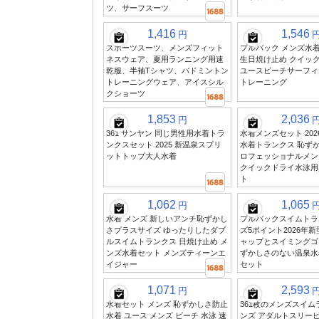
ツ、サーフスーツ
1,416
1,546
円
スポーツスーツ、メンズフィット
プルバック メンズ水着
ネスウェア、夏用ランニング用速
生日焼け止め クイッ
乾服、半袖Tシャツ、バドミントン
ユースビーチサーフィ
トレーニングウェア、アイスシル
トレーニング
クショーツ
1,853
2,036
円
361 サンヤン 同じ男性用水着トラ
水着メンズセット 202
ンクスセット 2025 新温泉スプリ
水着トランクス 恥ずか
ットトップ大人水着
ロフェッショナルメン
クイックドライ水泳用
ト
1,062
1,065
円
水着 メンズ 新しいアンチ恥ずかし
プルバックスイムトラ
さプラスサイズ ゆったりしたダブ
ズ5ポイント2026年
ルスイムトランクス 日焼け止め メ
ャップとスイミングゴ
ンズ水着セット メンズティーンエ
ずかしさのない温泉水
イジャー
セット
1,071
2,593
円
水着セット メンズ 恥ずかしさ防止
361枚のメンズスイム
水着 ユース メンズ ビーチ 水泳 速
ンズ アダルトスリー