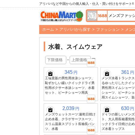
アリババなど中国からの個人輸入・仕入・買い付けをサポート!!
ホーム
>
アリババから探す
>
ファッション
>
メン
水着、スイムウェア
-
円
345
361
円
円
工場直販の男性用水泳ショーツ、
メンズ水着トランクス
恥ずかしい緩いクイックドライ男
るゆったりしたクイッ
性用ボクサー水泳ショーツ、水着
男性用スイムショーツ
セット、ビーチショーツ用具
ショーツ、ビーチショ
用スイムショーツ、装
2,039
630
円
円
メンズウェットスーツ:速乾日焼け
ドイツの新しいメンズ
止め水着、クラゲサーフスーツ、
ト、大人用長袖通気性
スリム温泉スプリット長袖長パン
ックドライ日焼け止め
ツ、水着
ズ水着トップス