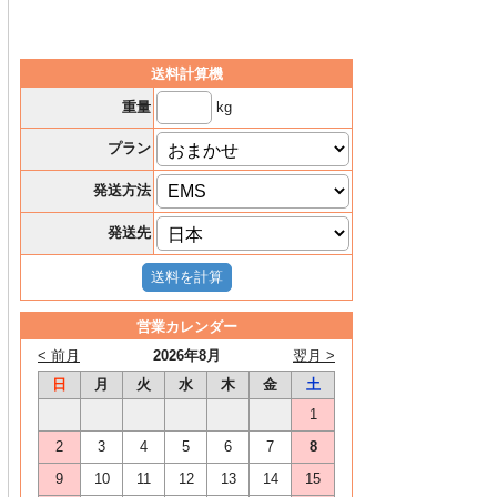
送料計算機
kg
重量
プラン
発送方法
発送先
営業カレンダー
< 前月
2026年8月
翌月 >
日
月
火
水
木
金
土
1
2
3
4
5
6
7
8
9
10
11
12
13
14
15