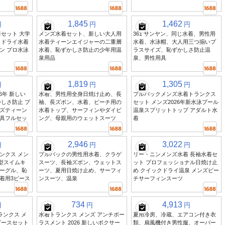
1,845
1,462
円
円
円
セット 大学
メンズ水着セット、新しい大人用
361 サンヤン、同じ水着、男性用
クドライ水着
水着ティーンエイジャーの二重層
水着、水泳帽、大人用三つ揃いプ
ン プロ水泳
水着、恥ずかしさ防止の少年用温
ラスサイズ、恥ずかしさ防止温
泉用品
泉、男性用具
1,819
1,305
円
円
円
6年 新しい
水着、男性用全身日焼け止め、長
プルバックメンズ水着トランクス
しさ防止 プ
袖、長ズボン、水着、ビーチ用の
セット メンズ2026年新水泳プール
ズティーン
水着トップ、サーフィンやダイビ
温泉スプリットトップ アダルト水
具フルセッ
ング、母親用のウェットスーツ
着
2,946
3,022
円
円
円
ンクス メン
プルバックの男性用水着、クラゲ
リー・ニンメンズ水着 長袖水着セ
新型スイムキ
スーツ、長袖ズボン、ウェットス
ット プロフェッショナル日焼け止
ーグル、恥
ーツ、夏用日焼け止め、サーフィ
め クイックドライ温泉 メンズビー
着用3ピース
ンスーツ、温泉
チサーフィンスーツ
734
4,913
円
円
円
ランクス メ
水着トランクス メンズ アンチボー
夏用冷房、冷蔵、エアコン付き衣
ピースセット
ラスメント 2026 新しいボクサー
類、扇風機付き男性服、オーバー