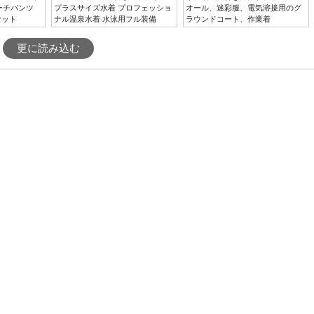
ビーチパンツ
プラスサイズ水着 プロフェッショ
オール、迷彩服、電気溶接用のグ
セット
ナル温泉水着 水泳用フル装備
ラウンドコート、作業着
更に読み込む