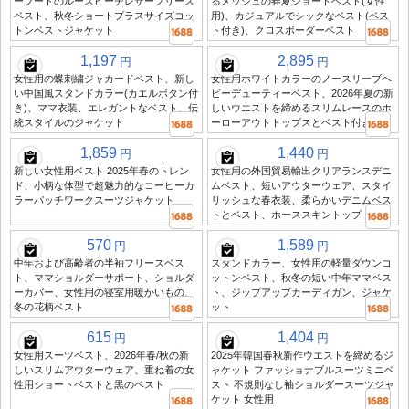
ーフードのルースピーチレザーフリース
るメッシュの春夏ショートベスト(女性
ベスト、秋冬ショートプラスサイズコッ
用)、カジュアルでシックなベスト(ベス
トンベストジャケット
ト付き)、クロスボーダーベスト
1,197
2,895
円
円
女性用の蝶刺繍ジャカードベスト、新し
女性用ホワイトカラーのノースリーブヘ
い中国風スタンドカラー(カエルボタン付
ビーデューティーベスト、2026年夏の新
き)、ママ衣装、エレガントなベスト、伝
しいウエストを締めるスリムレースのホ
統スタイルのジャケット
ーローアウトトップスとベスト付き
1,859
1,440
円
円
新しい女性用ベスト 2025年春のトレン
女性用の外国貿易輸出クリアランスデニ
ド、小柄な体型で超魅力的なコーヒーカ
ムベスト、短いアウターウェア、スタイ
ラーパッチワークスーツジャケット
リッシュな春衣装、柔らかいデニムベス
トとベスト、ホーススキントップ
570
1,589
円
円
中年および高齢者の半袖フリースベス
スタンドカラー、女性用の軽量ダウンコ
ト、ママショルダーサポート、ショルダ
ットンベスト、秋冬の短い中年ママベス
ーカバー、女性用の寝室用暖かいもの、
ト、ジップアップカーディガン、ジャケ
冬の花柄ベスト
ット
615
1,404
円
円
女性用スーツベスト、2026年春/秋の新
2025年韓国春秋新作ウエストを締めるジ
しいスリムアウターウェア、重ね着の女
ャケット ファッショナブルスーツミニベ
性用ショートベストと黒のベスト
スト 不規則なし袖ショルダースーツジャ
ケット 女性用