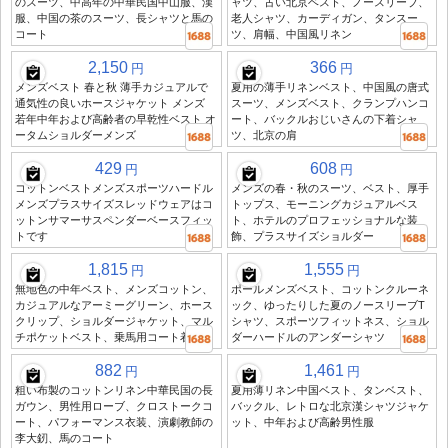
のスーツ、中高年の中華民国中山服、漢
ャツ、古い北京ベスト、ノースリーブ、
服、中国の茶のスーツ、長シャツと馬の
老人シャツ、カーディガン、タンスー
コート
ツ、肩幅、中国風リネン
2,150
366
円
円
メンズベスト 春と秋 薄手カジュアルで
夏用の薄手リネンベスト、中国風の唐式
通気性の良いホースジャケット メンズ
スーツ、メンズベスト、クランプハンコ
若年中年および高齢者の早乾性ベスト オ
ート、バックルおじいさんの下着シャ
ータムショルダーメンズ
ツ、北京の肩
429
608
円
円
コットンベストメンズスポーツハードル
メンズの春・秋のスーツ、ベスト、厚手
メンズプラスサイズスレッドウェアはコ
トップス、モーニングカジュアルベス
ットンサマーサスペンダーベースフィッ
ト、ホテルのプロフェッショナルな装
トです
飾、プラスサイズショルダー
1,815
1,555
円
円
無地色の中年ベスト、メンズコットン、
ポールメンズベスト、コットンクルーネ
カジュアルなアーミーグリーン、ホース
ック、ゆったりした夏のノースリーブT
クリップ、ショルダージャケット、マル
シャツ、スポーツフィットネス、ショル
チポケットベスト、乗馬用コート着用
ダーハードルのアンダーシャツ
882
1,461
円
円
粗い布製のコットンリネン中華民国の長
夏用薄リネン中国ベスト、タンベスト、
ガウン、男性用ローブ、クロストークコ
バックル、レトロな北京漢シャツジャケ
ート、パフォーマンス衣装、演劇教師の
ット、中年および高齢男性服
李大釰、馬のコート