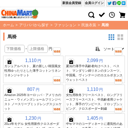
新規会員登録
会員ログイン
ホーム
>
アリババから探す
>
ファッション
>
民族衣装
>
馬褂
馬褂
-
円
1,110
2,099
円
円
カジュアルベスト、夏の新しい韓国風女
夏用の薄手中高齢者向けベスト、ベス
性用ゆったりとした薄手コットンリネン
ト、マンダリン綿リネンのタンスーツ、
リネンジャケット
中国風、ヴィンテージのカエルボタンス
ウェットベスト
807
1,110
円
円
Amazon 2025年ヨーロッパ・アメリカの
女性用秋冬フリースベスト、ロングフリ
ニュー・ウィメンズショールフリンジベ
ースフリースベスト、中高齢者用ジャケ
スト ノースリーブミッドレングスジャケ
ット、厚手のワンピース、ドロップシッ
ット
ピング、クロスボーダー刺繍
1,230
1,405
円
円
2023年モデル 女性用新作クロスボーダ
中年ママのコーディネートに通気性のあ