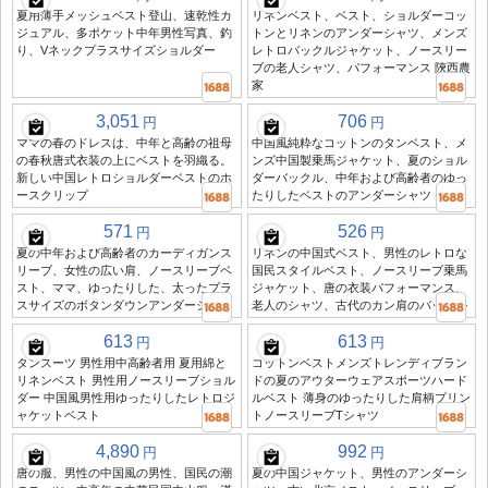
夏用薄手メッシュベスト登山、速乾性カ
リネンベスト、ベスト、ショルダーコッ
ジュアル、多ポケット中年男性写真、釣
トンとリネンのアンダーシャツ、メンズ
り、Vネックプラスサイズショルダー
レトロバックルジャケット、ノースリー
ブの老人シャツ、パフォーマンス 陝西農
家
3,051
706
円
円
ママの春のドレスは、中年と高齢の祖母
中国風純粋なコットンのタンベスト、メ
の春秋唐式衣装の上にベストを羽織る。
ンズ中国製乗馬ジャケット、夏のショル
新しい中国レトロショルダーベストのホ
ダーバックル、中年および高齢者のゆっ
ースクリップ
たりしたベストのアンダーシャツ
571
526
円
円
夏の中年および高齢者のカーディガンス
リネンの中国式ベスト、男性のレトロな
リーブ、女性の広い肩、ノースリーブベ
国民スタイルベスト、ノースリーブ乗馬
スト、ママ、ゆったりした、太ったプラ
ジャケット、唐の衣装パフォーマンス、
スサイズのボタンダウンアンダーシャツ
老人のシャツ、古代のカン肩のバックル
613
613
円
円
タンスーツ 男性用中高齢者用 夏用綿と
コットンベストメンズトレンディブラン
リネンベスト 男性用ノースリーブショル
ドの夏のアウターウェアスポーツハード
ダー 中国風男性用ゆったりしたレトロジ
ルベスト 薄身のゆったりした肩柄プリン
ャケットベスト
トノースリーブTシャツ
4,890
992
円
円
唐の服、男性の中国風の男性、国民の潮
夏の中国ジャケット、男性のアンダーシ