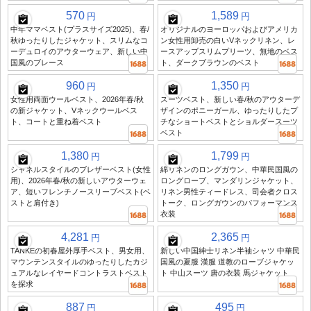
570
1,589
円
円
中年ママベスト(プラスサイズ2025)、春/
オリジナルのヨーロッパおよびアメリカ
秋ゆったりしたジャケット、スリムなコ
ン女性用卸売の白いVネックリネン、レ
ーデュロイのアウターウェア、新しい中
ースアップスリムプリーツ、無地のベス
国風のブレース
ト、ダークブラウンのベスト
960
1,350
円
円
女性用両面ウールベスト、2026年春/秋
スーツベスト、新しい春/秋のアウターデ
の新ジャケット、Vネックウールベス
ザインのポニーガール、ゆったりしたプ
ト、コートと重ね着ベスト
チなショートベストとショルダースーツ
ベスト
1,380
1,799
円
円
シャネルスタイルのブレザーベスト(女性
綿リネンのロングガウン、中華民国風の
用)、2026年春/秋の新しいアウターウェ
ロングローブ、マンダリンジャケット、
ア、短いフレンチノースリーブベスト(ベ
リネン男性ティードレス、司会者クロス
ストと肩付き)
トーク、ロングガウンのパフォーマンス
衣装
4,281
2,365
円
円
TANKEの初春屋外厚手ベスト、男女用、
新しい中国紳士リネン半袖シャツ 中華民
マウンテンスタイルのゆったりしたカジ
国風の夏服 漢服 道教のローブジャケッ
ュアルなレイヤードコントラストベスト
ト 中山スーツ 唐の衣装 馬ジャケット
を探求
887
495
円
円