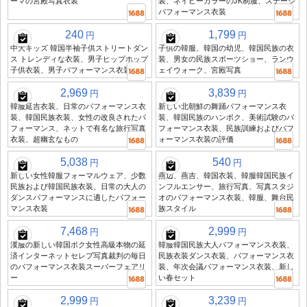
ーマの宮殿写真衣装
装、ネイビーカラーのJK制服、ステージ
パフォーマンス衣装
240
1,799
円
円
中大キッズ 韓国半袖子供ストリートダン
子供の韓服、韓国の幼児、韓国民族の衣
ス トレンディな衣装、男子ヒップホップ
装、男女の民族スポーツショー、ランウ
子供衣装、男子パフォーマンス衣装
ェイウォーク、宮殿写真
2,969
3,839
円
円
韓服延吉衣装、日常のパフォーマンス衣
新しい北朝鮮の舞踊パフォーマンス衣
装、韓国民族衣装、女性の改良されたパ
装、韓国民族のハンボク、美術試験のパ
フォーマンス、ネットで有名な旅行写真
フォーマンス衣装、民族訓練およびパフ
衣装、超幽玄なもの
ォーマンス衣装の評価
5,038
540
円
円
新しい女性韓服フォーマルウェア、少数
燕辺、燕吉、韓国衣装、韓服韓国民族イ
民族および韓国民族衣装、日常の大人の
ンフルエンサー、旅行写真、写真スタジ
ダンスパフォーマンスに適したパフォー
オのパフォーマンス衣装、韓服、舞台民
マンス衣装
族スタイル
7,468
2,999
円
円
漢服の新しい韓国ボク女性高級本物の延
韓服韓国民族大人パフォーマンス衣装、
済インターネットセレブ写真裁判の毎日
民族衣装ダンス衣装、パフォーマンス衣
のパフォーマンス衣装スーパーフェアリ
装、年次会議パフォーマンス衣装、新し
ー
い春セット
2,999
3,239
円
円