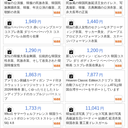
韓服の公演服、韓服の民族衣装、韓国民
民族風の韓国民族延済王女のドレス、写
族舞踊衣装、韓服、年次公演の服装、北
真撮影、韓服、古典舞踊の公演衣装、延
朝鮮の衣装
弁大長琴の正装
1,949
1,440
円
円
韓国ペーパーハウス 赤いジャンプスーツ
韓国の新人女性のセクシーなチアリーデ
コスプレ衣装 ダリペーパーハウス コス
ィング衣装、サッカー美女、グループエ
プレアパレル卸売り在庫
アロビクスパフォーマンス衣装、ステー
ジパフォーマンス衣装
1,290
1,200
円
円
女性の韓服大長金舞踊、伝統的な韓国女
新しいハロウィン・ビルハウス 韓国コス
性衣装、民族衣装、そして改良された韓
プレ ダリ ボディスーツ ペーパーハウス
国韓服女性
映画 コスプレ衣装在庫あり
1,863
7,877
円
円
アメリカン刺繍カーディガン フード付き
Heaven Classic Editionスクリプト 完全
スウェットシャツジャケット レディーズ
自動フルピクチャードハッシュATSは韓
2026年秋冬 新しくゆったりとしたトレ
国台湾サーバーをサポートしています
ンディブランドのカップルジッパートッ
プ
1,733
11,041
円
円
99031 サマーウェルファレンス 韓国ラペ
韓服延済写真 プリンセス写真 旅行写真
ルニットポロシャツ(バストストレッチ長
高級誕生日パーティー 結婚式 延済衣装
56) 4.8
韓国衣装 重工業ドレスガール