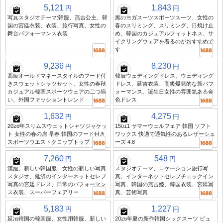
5,121
1,843
円
円
写真スタジオテーマ:韓服、燕吉公主、韓
黒のヨガスーツスポーツスーツ、女性の
国の宮廷衣装、衣装、旅行写真、女性の
春のスリミング、スリミング、日焼け止
舞台パフォーマンス衣装
め、韓国のカジュアルフィットネス、サ
イクリングウェアを着るのがおすすめで
す
9,236
8,230
円
円
高級オールドマネースタイルのフード付
韓服ウェディングドレス、ウェディング
きスウェットシャツセット、女性の春秋
ドレス、延吉衣装、高級爆発的な新パフ
カジュアル韓国スポーツウェアの二つ揃
ォーマンス、誕生日女性の雰囲気ある金
い、外国ファッショントレンド
色ドレス
1,632
4,275
円
円
2026年スリムスウェットシャツジャケッ
15011 サマーウェルフェア 韓国 ソフト
ト 女性の春の肩 早春 韓国のフード付き
ワックス 快適で通気性のあるレザーシュ
スポーツウエストクロップトップ
ーズ 4.8
7,260
548
円
円
漢服、新しい韓国服、女性の新しい写真
スタジオテーマ、ロケーション旅行写
スタジオ、延済のインターネットセレブ
真、インターネットセレブチェックイン
写真の宮廷ドレス、日常のパフォーマン
写真、韓国の燕吉姫、韓国衣装、宮廷写
ス衣装、スーパーフェアリー
真、芸術写真
5,183
1,227
円
円
延済韓国の韓国服、女性用韓服、新しい
2025年夏の新作韓国シックスーツ ピュ