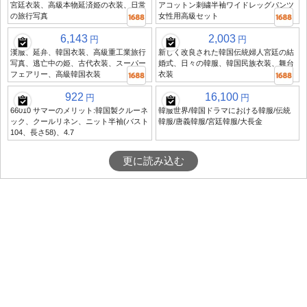
宮廷衣装、高級本物延済姫の衣装、日常
アコットン刺繍半袖ワイドレッグパンツ
の旅行写真
女性用高級セット
6,143
2,003
円
円
漢服、延弁、韓国衣装、高級重工業旅行
新しく改良された韓国伝統婦人宮廷の結
写真、逃亡中の姫、古代衣装、スーパー
婚式、日々の韓服、韓国民族衣装、舞台
フェアリー、高級韓国衣装
衣装
922
16,100
円
円
66010 サマーのメリット:韓国製クルーネ
韓服世界/韓国ドラマにおける韓服/伝統
ック、クールリネン、ニット半袖(バスト
韓服/唐義韓服/宮廷韓服/大長金
104、長さ58)、4.7
更に読み込む