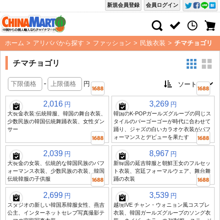
新規会員登録
会員ログイン
ホーム
>
アリババから探す
>
ファッション
>
民族衣装
>
チマチョゴリ
チマチョゴリ
-
円
2,016
3,269
円
円
大長金衣装:伝統韓服、韓国の舞台衣装、
韓国のK-POPガールズグループの同じス
少数民族の韓国伝統舞踊衣装、女性ダン
タイルのバーゴーゴーが時代に合わせて
サー
踊り、ジャズの白いカラオケ衣装がパフ
ォーマンスとデビューを果たす
2,039
8,967
円
円
大長金の女装、伝統的な韓国民族のパフ
新韓国の延吉韓服と朝鮮王女のフルセッ
ォーマンス衣装、少数民族の衣装、韓国
ト衣装、宮廷フォーマルウェア、舞台舞
伝統韓服の子供服
踊の衣装
2,699
3,539
円
円
スタジオの新しい韓国系韓服女性、燕吉
越境IVE チャン・ウォニョン風コスプレ
公主、インターネットセレブ写真撮影テ
衣装、韓国ガールズグループのソング衣