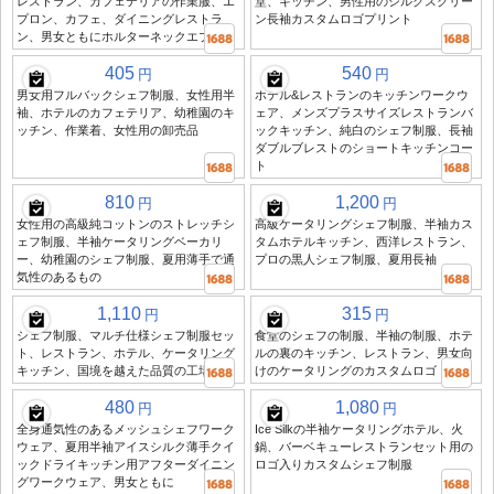
レストラン、カフェテリアの作業服、エ
堂、キッチン、男性用のシルクスクリー
プロン、カフェ、ダイニングレストラ
ン長袖カスタムロゴプリント
ン、男女ともにホルターネックエプロン
405
540
円
円
男女用フルバックシェフ制服、女性用半
ホテル&レストランのキッチンワークウ
袖、ホテルのカフェテリア、幼稚園のキ
ェア、メンズプラスサイズレストランバ
ッチン、作業着、女性用の卸売品
ックキッチン、純白のシェフ制服、長袖
ダブルブレストのショートキッチンコー
ト
810
1,200
円
円
女性用の高級純コットンのストレッチシ
高級ケータリングシェフ制服、半袖カス
ェフ制服、半袖ケータリングベーカリ
タムホテルキッチン、西洋レストラン、
ー、幼稚園のシェフ制服、夏用薄手で通
プロの黒人シェフ制服、夏用長袖
気性のあるもの
1,110
315
円
円
シェフ制服、マルチ仕様シェフ制服セッ
食堂のシェフの制服、半袖の制服、ホテ
ト、レストラン、ホテル、ケータリング
ルの裏のキッチン、レストラン、男女向
キッチン、国境を越えた品質の工場直販
けのケータリングのカスタムロゴ
480
1,080
円
円
全身通気性のあるメッシュシェフワーク
Ice Silkの半袖ケータリングホテル、火
ウェア、夏用半袖アイスシルク薄手クイ
鍋、バーベキューレストランセット用の
ックドライキッチン用アフターダイニン
ロゴ入りカスタムシェフ制服
グワークウェア、男女ともに