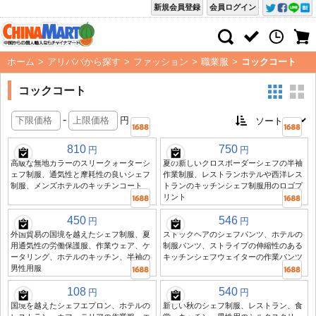
新規会員登録
会員ログイン
ホーム
>
アリババから探す
>
ファッション
>
職業服
>
コックコート
コックコート
-
円
810
750
円
円
高級な無地カラーのスリークォーターシ
夏の新しいクロスボーダーシェフの半袖
ェフ制服、通気性と摩耗性の良いシェフ
作業制服、レストランホテルや西洋レス
制服、メンズホテルのキッチンコート
トランのキッチンシェフ制服用のロゴプ
リント
450
546
円
円
外国貿易の国境を越えたシェフ制服、夏
ストックヘアのシェフパンツ、ホテルの
用通気性の労働保護服、作業ウェア、ケ
制服パンツ、ストライプの伸縮性のある
ータリング、ホテルのキッチン、半袖の
キッチンシェフウェイターの作業パンツ
男性用服
108
540
円
円
国境を越えたシェフエプロン、ホテルの
新しい秋のシェフ制服、レストラン、食