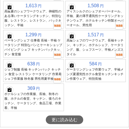
1,613
1,508
円
円
高級夏のシェフワークウェア、伸縮性の
アイスシルクのシェフオーバーオール、
ある薄いケータリングキッチン、特別な
半袖、夏の薄手通気性ケータリングキッ
服、レストラン、レストラン、バックキ
チンウェア、ホテルキッチン特製オーバ
ッチン、半袖
ーオール、男性用
1,299
1,517
円
円
ベーキングシェフ 仕事着 長袖・半袖 ケ
高級シェフのワークウェア、長袖キッチ
ータリング 特別なパンとケーキショップ
ン、キッチン、ホテルシェフ、ケータリ
パイピング シェフ キッチンバックキッ
ング、服、シェフスーツ、半袖メンズス
チン 食堂服
タイル
638
584
円
円
シェフ制服 長袖 キッチンバック キッチ
ケータリングシェフ作業ウェア、半袖メ
ン 食堂 レストラン ケータリング 作業着
ンズ夏通気性ホテル食堂キッチンキッチ
シェフ作業服 秋冬服 男性用夏半袖
ン作業ウェア、特別長袖
369
円
ホテルシェフの作業服、長袖、秋冬の
服、ホテルの食堂、キッチン、後ろのキ
ッチン、ケータリング、食品工場、作業
着、半袖
更に読み込む