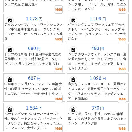
シェフの服 長袖女性用
シェフ用オーバーオール、長袖、黒のシ
ェフ衣装、メンズ
1,073
1,109
円
円
アイスシルクフルネットワークシェフス
ベーキングシェフ ワークウェア 半袖ペ
ーツ半袖夏薄手通気性ケータリングキッ
ストリー パイピングケーキショップ キ
チンオーバーオールホテルキッチン作業
ッチン ケータリング シェフスーツ 女性
服
用白衣
680
493
円
円
シェフの仕事着 半袖 夏用薄手通気性の
シェフのワークウェア、メンズ半袖、夏
男性用レストラン 特別食堂 ケータリン
の通気性のあるケータリングウェア、食
グ レストラン バックキッチン服 長袖
堂、キッチン、キッチンウェア、長袖、
太らし大きめ
667
1,096
円
円
中華キッチン 黒いシェフスーツ 半袖 女
良質なシェフオーバーオール、夏用のア
性の作業服 ケータリング ホテルの食堂
イスシルク、高級の薄手半袖ケータリン
シェフのオーバーオール 長袖 男性 太り
グ、ホテルのキッチン、キッチンウェ
ア、女性用品
1,584
370
円
円
ベーキングシェフのオーバーオール半
シェフ服、長袖、半袖、ホテルの作業
袖、夏のケーキショップ、ベーカー、ケ
服、男女の秋冬の作業服、ホテルのキッ
ータリング、特別なキッチンキッチン、
チンケータリング服
シェフスーツ、女性スタイル