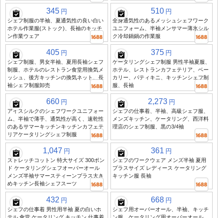
345
510
円
円
シェフ制服の半袖、夏通気性の良い白い
全身通気性のあるメッシュシェフワーク
ホテル作業服(ストック)、長袖のキッチ
ユニフォーム、半袖メンサマー薄氷シル
ン作業ウェア
ク冷却鍋鍋の作業服
405
375
円
円
シェフ制服、男女半袖、夏用長袖シェフ
ケータリングシェフ制服 男性半袖夏服、
制服、ホテルのレストラン食堂用換気メ
ホテル、レストランカフェテリア、ベー
ッシュ、後方キッチンの換気ネット、長
カリー、パティキニ、キッチンシェフ制
袖シェフ制服卸売
服、長袖
660
2,273
円
円
アイスシルクのシェフワークユニフォー
シェフの仕事着、半袖、高級シェフ服、
ム、半袖で薄手、通気性が高く、速乾性
メンズキッチン、ケータリング、西洋料
のあるサマーキッチンキッチンカフェテ
理店のシェフ制服、黒の3/4袖
リアケータリングシェフ制服
1,047
361
円
円
ストレッチコットン 特大サイズ 300ポン
シェフのワークウェア メンズ半袖 夏用
ド ケータリングシェフオーバーオール
プラスサイズ レディース ケータリング
メンズ半袖サマースティーンプラス大き
キッチン服 長袖
めキッチン長袖シェフスーツ
432
668
円
円
シェフの仕事着 男性用半袖 夏の白いホ
シェフ用オーバーオール、半袖、キッチ
テル 食堂 ケータリング キッチン 仕事着
ン服、ケータリング用オーバーオール、