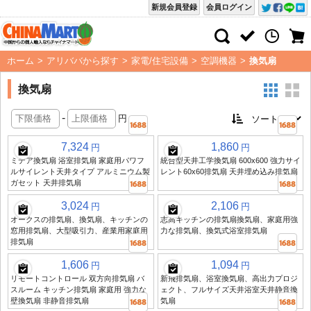
新規会員登録
会員ログイン
ホーム
>
アリババから探す
>
家電/住宅設備
>
空調機器
>
換気扇
換気扇
-
円
7,324
1,860
円
円
ミデア換気扇 浴室排気扇 家庭用パワフ
統合型天井工学換気扇 600x600 強力サイ
ルサイレント天井タイプ アルミニウム製
レント60x60排気扇 天井埋め込み排気扇
ガセット 天井排気扇
3,024
2,106
円
円
オークスの排気扇、換気扇、キッチンの
志高キッチンの排気扇換気扇、家庭用強
窓用排気扇、大型吸引力、産業用家庭用
力な排気扇、換気式浴室排気扇
排気扇
1,606
1,094
円
円
リモートコントロール 双方向排気扇 バ
新飛排気扇、浴室換気扇、高出力プロジ
スルーム キッチン排気扇 家庭用 強力な
ェクト、フルサイズ天井浴室天井静音換
壁換気扇 非静音排気扇
気扇