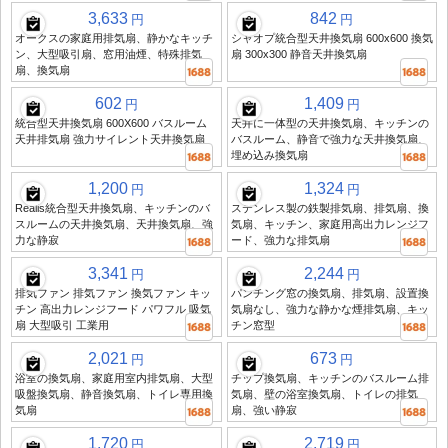
3,633
842
円
円
オークスの家庭用排気扇、静かなキッチ
シャオプ統合型天井換気扇 600x600 換気
ン、大型吸引扇、窓用油煙、特殊排気
扇 300x300 静音天井換気扇
扇、換気扇
602
1,409
円
円
統合型天井換気扇 600X600 バスルーム
天井に一体型の天井換気扇、キッチンの
天井排気扇 強力サイレント天井換気扇
バスルーム、静音で強力な天井換気扇、
埋め込み換気扇
1,200
1,324
円
円
Realis統合型天井換気扇、キッチンのバ
ステンレス製の鉄製排気扇、排気扇、換
スルームの天井換気扇、天井換気扇、強
気扇、キッチン、家庭用高出力レンジフ
力な静寂
ード、強力な排気扇
3,341
2,244
円
円
排気ファン 排気ファン 換気ファン キッ
パンチング窓の換気扇、排気扇、設置換
チン 高出力レンジフード パワフル 吸気
気扇なし、強力な静かな煙排気扇、キッ
扇 大型吸引 工業用
チン窓型
2,021
673
円
円
浴室の換気扇、家庭用室内排気扇、大型
チップ換気扇、キッチンのバスルーム排
吸盤換気扇、静音換気扇、トイレ専用換
気扇、壁の浴室換気扇、トイレの排気
気扇
扇、強い静寂
1,720
2,719
円
円