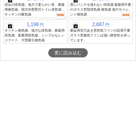
浴室の排気扇、強力で柔らかい音、家庭
窓にパンチを使わない排気扇 家庭用不要
用換気扇、両方向壁壁式トイレ排気扇、
のガラス窓型排気扇 換気扇 強力サイレ
キッチンの吸気扇
ント換気扇
1,198
2,687
円
円
キッチン換気扇、強力な排気扇、家庭用
家庭用非穴あき窓排気ファンの設置不要
排気扇、産業用排気扇、シンプルなレン
ガラス窓換気ファンは強い静音性を持っ
ジフード、大型吸引換気扇
ています。
更に読み込む