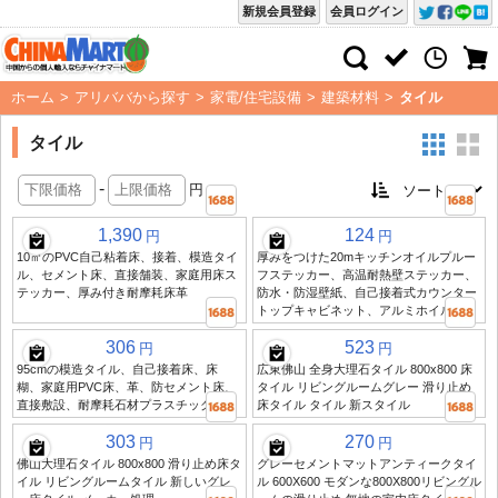
新規会員登録
会員ログイン
ホーム
>
アリババから探す
>
家電/住宅設備
>
建築材料
>
タイル
タイル
-
円
1,390
124
円
円
10㎡のPVC自己粘着床、接着、模造タイ
厚みをつけた20mキッチンオイルプルー
ル、セメント床、直接舗装、家庭用床ス
フステッカー、高温耐熱壁ステッカー、
テッカー、厚み付き耐摩耗床革
防水・防湿壁紙、自己接着式カウンター
トップキャビネット、アルミホイル紙
306
523
円
円
95cmの模造タイル、自己接着床、床
広東佛山 全身大理石タイル 800x800 床
糊、家庭用PVC床、革、防セメント床、
タイル リビングルームグレー 滑り止め
直接敷設、耐摩耗石材プラスチック床材
床タイル タイル 新スタイル
303
270
円
円
佛山大理石タイル 800x800 滑り止め床タ
グレーセメントマットアンティークタイ
イル リビングルームタイル 新しいグレ
ル 600X600 モダンな800X800リビングル