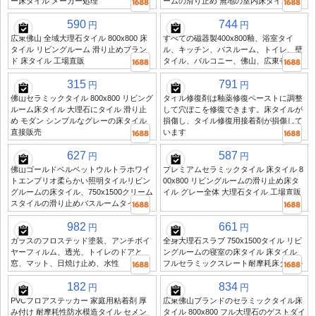
ー床タイル メーカー処理
ームの滑り止め 無地の室内床タイル
590
744
円
円
広東佛山 全域大理石タイル 800x800 床
すべての磁器製400x800釉、浴室タイ
タイル リビングルーム 滑り止めブラン
ル、キッチン、バスルーム、トイレ、壁
ド 床タイル 工場直販
タイル、バルコニー、佛山、広東省
315
791
円
円
佛山セラミックタイル 800x800 リビング
タイル修復剤は釉薬修復ペーストに調整
ルーム床タイル 大理石にタイル 滑り止
して穴ぼこを修復できます。床タイルが
め モダン シンプルなグレーの床タイル
損傷し、タイル修復用接着剤が損傷して
直接販売
います
627
587
円
円
佛山ゴールドベルベットウルトラホワイ
プレミアムセラミックタイル 床タイル 8
トエンブリオ柔らかい照明タイルリビン
00x800 リビングルームの滑り止め床タ
グルームの床タイル、750x1500クリーム
イル グレー全体 大理石タイル 工場直販
スタイルの滑り止めバスルームタイル
982
661
円
円
ガラスのフロステッド塗装、アンチボイ
全身大理石スラブ 750x1500タイル リビ
ヤーフィルム、透光、トイレのドアと
ングルームの寝室の床タイル 床タイル
窓、マット、日焼け止め、水性
フルセラミックスレート耐摩耗床タイル
182
834
円
円
PVCフロアステッカー 家庭用粘着剤 厚
広東佛山ブランドのセラミックタイル床
み付け 耐摩耗性防水模造タイル セメン
タイル 800x800 フル大理石のゲストダイ