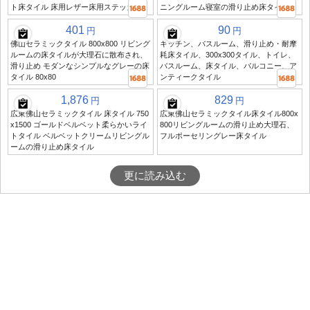
ト床タイル 床用レザー床用ステッカー
ニングルーム寝室の滑り止め床タイル
401
90
円
円
佛山セラミックタイル 800x800 リビング
キッチン、バスルーム、滑り止め・耐摩
ルームの床タイルが大理石に散布され、
耗床タイル、300x300タイル、トイレ、
滑り止め モダンなシンプルなグレーの床
バスルーム、床タイル、バルコニー、ア
タイル 80x80
ンティークタイル
1,876
829
円
円
広東佛山セラミックタイル 床タイル 750
広東佛山セラミックタイル床タイル800x
x1500 ゴールドベルベット柔らかいライ
800リビングルームの滑り止め大理石、
トタイル ベルベットクリームリビングル
フルポーセリングレー床タイル
ームの滑り止め床タイル
更に読み込む