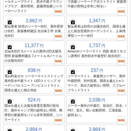
ールチューブライト、防水中庭グラウン
で高級ソーラードアポストライト 家庭用
ドプラグ、屋外照明、庭園用造園ソーラ
中庭の照明は非常に明るい
ーローンライト
2,662
1,347
円
円
製造業者 卸売のソーラー街灯、屋外壁掛
製造業者は卸売の太陽光街灯、国境を越
け街灯、新築農村建設 自治体工学 太陽
えた統合型屋外ガーデンライト、人体誘
光街灯
導型ソーラー街灯
11,377
1,737
円
円
太陽光街灯 6メートルの屋外LED太陽光
Amazonソーラーライト 四面 発光リモコ
照明 新築農村建設 7メートル 8メートル
ン誘導灯 屋外防水中庭壁灯 統合街灯
の太陽光街灯
838
237
円
円
電気料金ゼロ ソーラーライトストリップ
ソーラーライト、家庭用ユーザー、屋外
屋外防水中庭ライト LEDストリップ ガ
中庭照明、対外貿易、国境を越えたeコ
ーデンバルコニー アンビエントライト
マース、高出力超明るい照明、三プルー
国境を越えた独占供給
フラッドライト
524
2,036
円
円
国境を越えた太陽光発電充電用の投光
ソーラー屋外の中庭灯、投光灯、防水、I
灯、屋外キャンプ用の超明るい照明、携
P67、長久、暗い自動照明、工場直販、
帯型の家庭用モバイル非常用照明、ソー
超明るい。
ラーライト
2,994
2,964
円
円