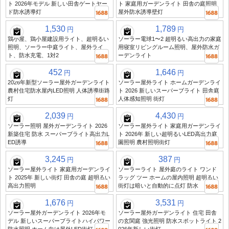
ト 2026年モデル 新しい田舎ゲートヤー
ト 家庭用ガーデンライト 田舎の庭照明
ド防水誘導灯
屋外防水誘導壁灯
1,530
1,789
円
円
鶏小屋、鶏小屋建設用ライト、超明るい
ソーラー電球1〜2 超明るい高出力の家庭
照明、ソーラー中庭ライト、屋外ライ
用寝室リビングルーム照明、屋外防水ガ
ト、防水充電、1対2
ーデンライト
452
1,646
円
円
2026年新型ソーラー屋外ガーデンライト
ソーラー屋外ライト ホームガーデンライ
農村住宅防水屋内LED照明 人体誘導街路
ト 2026 新しいスーパーブライト 田舎庭
灯
人体感知照明 街灯
2,039
4,430
円
円
ソーラー照明 屋外ガーデンライト 2026
ソーラー屋外ライト 家庭用ガーデンライ
新築住宅 防水 スーパーブライト高出力L
ト 2026年 新しい超明るいLED高出力庭
ED誘導
園照明 農村照明街灯
3,245
387
円
円
ソーラー屋外ライト 家庭用ガーデンライ
ソーラーライト 屋外庭のライト ワンド
ト 2025年 新しい街灯 田舎の庭 超明るい
ラッグ ツー ホームの屋内照明 超明るい
高出力照明
街灯は暗いと自動的に点灯 防水
1,676
3,531
円
円
ソーラー屋外ガーデンライト 2026年モ
ソーラー屋外ガーデンライト 住宅 田舎
デル 新しいスーパーブライトハイパワー
の玄関庭 強光照明 防水スポットライト 2