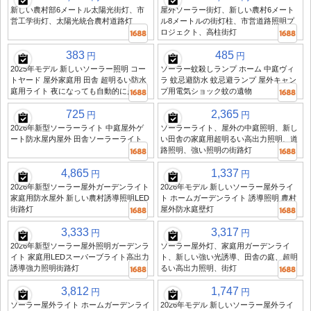
新しい農村部6メートル太陽光街灯、市
屋外ソーラー街灯、新しい農村6メート
営工学街灯、太陽光統合農村道路灯
ル8メートルの街灯柱、市営道路照明プ
ロジェクト、高柱街灯
383
485
円
円
2025年モデル 新しいソーラー照明 コー
ソーラー蚊殺しランプ ホーム 中庭ヴィ
トヤード 屋外家庭用 田舎 超明るい防水
ラ 蚊忌避防水 蚊忌避ランプ 屋外キャン
庭用ライト 夜になっても自動的に点灯
プ用電気ショック蚊の遺物
725
2,365
円
円
2026年新型ソーラーライト 中庭屋外ゲ
ソーラーライト、屋外の中庭照明、新し
ート防水屋内屋外 田舎ソーラーライト
い田舎の家庭用超明るい高出力照明、道
路照明、強い照明の街路灯
4,865
1,337
円
円
2026年新型ソーラー屋外ガーデンライト
2026年モデル 新しいソーラー屋外ライ
家庭用防水屋外 新しい農村誘導照明LED
ト ホームガーデンライト 誘導照明 農村
街路灯
屋外防水庭壁灯
3,333
3,317
円
円
2026年新型ソーラー屋外照明ガーデンラ
ソーラー屋外灯、家庭用ガーデンライ
イト 家庭用LEDスーパーブライト高出力
ト、新しい強い光誘導、田舎の庭、超明
誘導強力照明街路灯
るい高出力照明、街灯
3,812
1,747
円
円
ソーラー屋外ライト ホームガーデンライ
2026年モデル 新しいソーラー屋外ライ