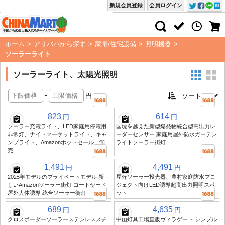
新規会員登録
会員ログイン
ホーム
>
アリババから探す
>
家電/住宅設備
>
照明機器
>
ソーラーライト
ソーラーライト、太陽光照明
-
円
823
614
円
円
ソーラー充電ライト、LED家庭用停電用
国境を越えた新型爆発物統合型高出力レ
非常灯、ナイトマーケットライト、キャ
ーダーセンサー 家庭用屋外防水ガーデン
ンプライト、Amazonホットセール、卸
ライトソーラー街灯
売
1,491
4,491
円
円
2025年モデルのプライベートモデル 新
屋外ソーラー投光器、農村家庭防水プロ
しいAmazonソーラー街灯 コートヤード
ジェクト向けLED誘導超高出力照明スポ
屋外人体誘導 統合ソーラー街灯
ット
689
4,635
円
円
クロスボーダーソーラーステンレススチ
中山灯具工場直販ヴィラゲート シンプル