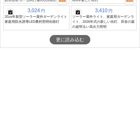
防水照明 ホーム向け屋外LED街灯
026年新しい街灯
3,024
3,410
円
円
2026年新型ソーラー屋外ガーデンライト
ソーラー屋外ライト、家庭用ガーデンラ
家庭用防水誘導LED農村照明街路灯
イト、2026年式の新しい街灯、田舎の庭
の超明るい高出力照明
更に読み込む