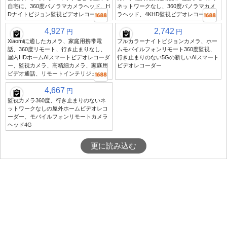
自宅に、360度パノラマカメラヘッド、H
ネットワークなし、360度パノラマカメ
Dナイトビジョン監視ビデオレコーダー
ラヘッド、4KHD監視ビデオレコーダー
4,927
2,742
円
円
Xiaomiに適したカメラ、家庭用携帯電
フルカラーナイトビジョンカメラ、ホー
話、360度リモート、行き止まりなし、
ムモバイルフォンリモート360度監視、
屋内HDホームAIスマートビデオレコーダ
行き止まりのない5Gの新しいAIスマート
ー、監視カメラ、高精細カメラ、家庭用
ビデオレコーダー
ビデオ通話、リモートインテリジェンス
4,667
円
監視カメラ360度、行き止まりのないネ
ットワークなしの屋外ホームビデオレコ
ーダー、モバイルフォンリモートカメラ
ヘッド4G
更に読み込む