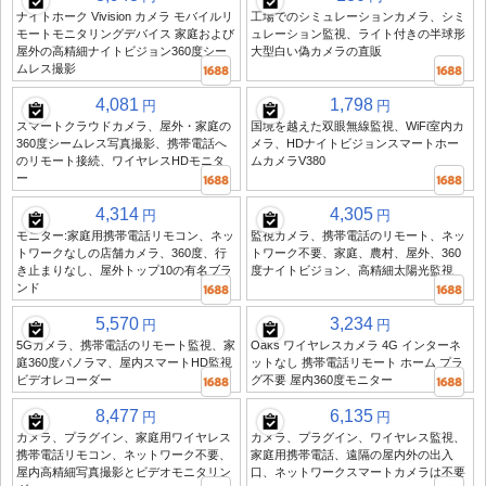
ナイトホーク Vivision カメラ モバイルリ
工場でのシミュレーションカメラ、シミ
モートモニタリングデバイス 家庭および
ュレーション監視、ライト付きの半球形
屋外の高精細ナイトビジョン360度シー
大型白い偽カメラの直販
ムレス撮影
4,081
1,798
円
円
スマートクラウドカメラ、屋外・家庭の
国境を越えた双眼無線監視、WiFi室内カ
360度シームレス写真撮影、携帯電話へ
メラ、HDナイトビジョンスマートホー
のリモート接続、ワイヤレスHDモニタ
ムカメラV380
ー
4,314
4,305
円
円
モニター:家庭用携帯電話リモコン、ネッ
監視カメラ、携帯電話のリモート、ネッ
トワークなしの店舗カメラ、360度、行
トワーク不要、家庭、農村、屋外、360
き止まりなし、屋外トップ10の有名ブラ
度ナイトビジョン、高精細太陽光監視
ンド
5,570
3,234
円
円
5Gカメラ、携帯電話のリモート監視、家
Oaks ワイヤレスカメラ 4G インターネ
庭360度パノラマ、屋内スマートHD監視
ットなし 携帯電話リモート ホーム プラ
ビデオレコーダー
グ不要 屋内360度モニター
8,477
6,135
円
円
カメラ、プラグイン、家庭用ワイヤレス
カメラ、プラグイン、ワイヤレス監視、
携帯電話リモコン、ネットワーク不要、
家庭用携帯電話、遠隔の屋内外の出入
屋内高精細写真撮影とビデオモニタリン
口、ネットワークスマートカメラは不要