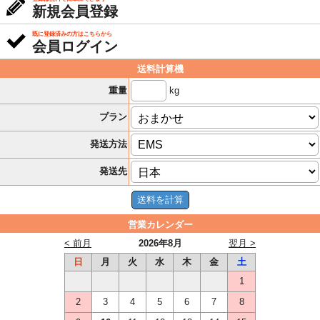
新規会員登録
既に登録済みの方はこちらから
会員ログイン
送料計算機
kg
重量
プラン
発送方法
発送先
営業カレンダー
< 前月
2026年8月
翌月 >
日
月
火
水
木
金
土
1
2
3
4
5
6
7
8