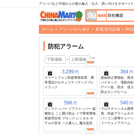
アリババなど中国からの個人輸入・仕入・買い付けをサポート!!
ホーム
>
アリババから探す
>
家電/住宅設備
>
防犯
防犯アラーム
-
円
3,299
384
円
円
スマートフォン防盗警報装置、携
盗難防止警報錠、南京
帯電話のセキュリティディスプレ
バイロック、電動自転
イラック
ゲート錠、防水、侵入
防止ロングビーム
598
540
円
円
ドアストッパー ドアストッパー 盗
マルチチャンネル携帯
難防止 こじ開け防止 ドア障害警報
置、防盗アラームホス
家庭用女性 ブロック レンタル ホ
パソコン誘導チェーン
テルの安全 一人暮らし 魔法道具
ァーウェイアラーム