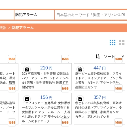
機器
>
防犯アラーム
210
447
円
円
錠、オート
103 有線音響・照明警報 盗難防止
単一ビーム赤外線検知器、スライ
車錠、屋外
パワーアラームホーン(120デシベ
ドドア、スイングドア、ピンチ防
防止、盗難
ル) 音響・照明警報信号 難燃ドア
止警報、屋外バリアゲート信号、
開閉警報
盗難防止センサー
156
357
円
円
電話防盗装
ドアブロッカー 盗難防止 女性用ポ
窓とドアの磁気防犯警報、高齢者
ト、ノート
ータブルツール ホテルに滞在する
向けの遅延ドアリマインダー、冷
コード、フ
女性用ドア アラームルーム 一人暮
蔵庫のドア開閉、家庭用センサー
らし用のドアドア 安全なレンタル
ガラス、忘れられている
ルームのドアロック