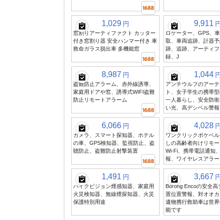
1,029
9,911
円
窓割りアーティファクト カッター
ロケーター、GPS、
付き窓割り器 安全ハンマー付き 車
取、車両追跡、計器予
救命ガラス脱出車 多機能窓
跡、追跡、アーティフ
録、J
8,987
1,044
円
盗難防止アラーム、赤外線誘導、
アンチウルフのアーテ
家庭用ドアや窓、誘導式WIFI盗難
ト、女子学生の携帯型
防止リモートアラーム
一人暮らし、安全防衛
い光、高デシベル警報
6,066
4,028
円
カメラ、スマート探知器、ホテル
ワンクリックポケベル
の車、GPS検知器、監視防止、盗
しの高齢者向けリモー
聴防止、盗難防止射撃装置
Wi-Fi、携帯電話通
報、ワイヤレスアラー
1,491
3,667
円
ハイクビジョン煙感知器、家庭用
Borong Encoの安
火災検知器、無線煙探知器、火災
置位置警報、対オオカ
保護特別用途
遺物携行救助車は世界
能です