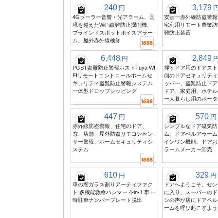
240
3,179
円
4Gソーラー音響・光アラーム、国
安直一赤外線防盗警報
境を越えたWiFi盗難防止掘削機、
宅利用リモート農業訪
ブラインドスポットボイスアラー
難防止装置
ム、屋外赤外線検知
6,448
2,849
円
PGST盗難防止警報ホストTuya WI
押すドア用のドアスト
FIリモートコントロールホームセ
側のドアセキュリティ
キュリティ盗難防止警報システム
ッパー、盗難防止ドア
一体型ドロップシッピング
ドア、家庭用、ホテル
一人暮らし用のポータ
447
570
円
円
赤外線防盗警報、住宅のドア、
シンプルなドア磁気防
窓、店舗、屋外防盗リモコンセン
ム、ドアベルアラーム
サー警報、ホームセキュリティシ
インワン機能。ドアお
ステム
ラームメーカー卸売
610
329
円
円
車の窓ガラス割りアーティファク
ドアへようこそ、セン
ト 多機能救命ハンマー 4-in-1 車 一
に入り、スーパーのド
時駐車ナンバープレート脱出
ンの声が店にドアベル
ームを呼び起こすよう