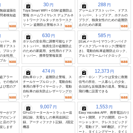
30
288
円
円
円
無線遠隔住
Tuya Smart WIFI + GSM 盗難防止
アラームドアストッパー、ドアス
問者検知盗
警報 ホームワイヤレス デュアルネ
トッパー、トップドア、ホテルの
ットワークフルタッチカラースク
プラグ、独身女性のための盗難防
リーン 盗難防止警報ホスト
止のための家庭
630
585
円
円
円
ッパー、外
ホテルの安全用に調整可能なドア
[出典メーカー] マウンテンバイク
用ドアスト
ストッパー、独房生活や盗難防止
ディスクブレーキロック(警報付
、ブロック
のための家庭用、女性用のドアス
き)、電動自転車盗難防止ロック、
の女性用、
トッパー、携帯型警報装置
アルミアラームバイクロック
ブル
474
12,373
円
円
盗アラー
自転車ロック、盗難防止警報、ス
ボー・ロン・アンケは安全に救難
、その他の4
チールケーブルロック、電動自転
信号の所在、一人暮らしの少女、
よび窓のア
車用の厚手ワイヤーロック、電動
合法的な反狼護身の道具、警報は
自転車の紛失防止レザーリングロ
飛行機に設置できる
ック
9,007
1,553
円
円
サーがドア
GPSロケーターカートラッカー追
Easy microlink APP、携帯電話のリ
アのピンド
跡記録、充電なしの車両追跡記
モート開閉、ドアの開閉、ローラ
と店のアラ
録、アーティファクト記録、J固定
ーシャッター、テレスコピックド
促します
機器
ア、電動ドア、WiFi翻訳、ドアゲ
ート、タイミングゲート、タイミ