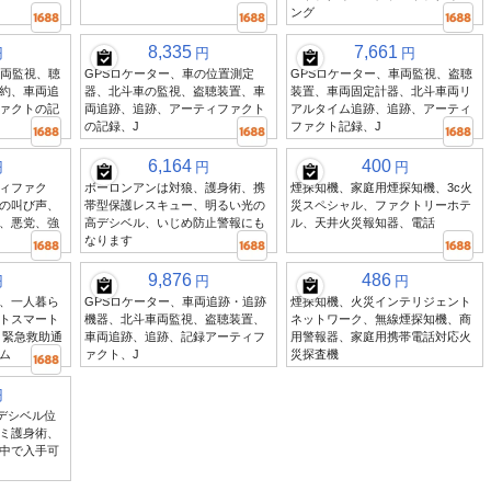
ング
8,335
7,661
円
円
円
車両監視、聴
GPSロケーター、車の位置測定
GPSロケーター、車両監視、盗聴
約、車両追
器、北斗車の監視、盗聴装置、車
装置、車両固定計器、北斗車両リ
ァクトの記
両追跡、追跡、アーティファクト
アルタイム追跡、追跡、アーティ
の記録、J
ファクト記録、J
6,164
400
円
円
円
ィファク
ボーロンアンは対狼、護身術、携
煙探知機、家庭用煙探知機、3c火
の叫び声、
帯型保護レスキュー、明るい光の
災スペシャル、ファクトリーホテ
、悪党、強
高デシベル、いじめ防止警報にも
ル、天井火災報知器、電話
なります
9,876
486
円
円
円
、一人暮ら
GPSロケーター、車両追跡・追跡
煙探知機、火災インテリジェント
トスマート
機器、北斗車両監視、盗聴装置、
ネットワーク、無線煙探知機、商
知、緊急救助通
車両追跡、追跡、記録アーティフ
用警報器、家庭用携帯電話対応火
ム
ァクト、J
災探査機
円
全高デシベル位
ミ護身術、
中で入手可