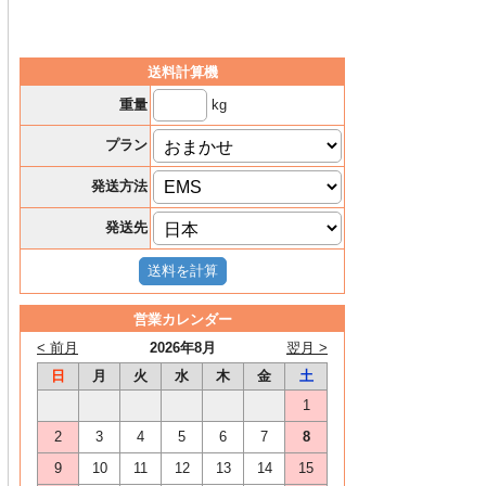
送料計算機
kg
重量
プラン
発送方法
発送先
営業カレンダー
< 前月
2026年8月
翌月 >
日
月
火
水
木
金
土
1
2
3
4
5
6
7
8
9
10
11
12
13
14
15