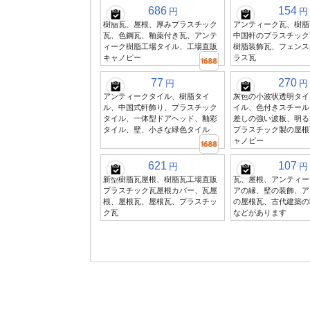
686
154
円
円
樹脂瓦、屋根、厚みプラスチック
アンティーク瓦、樹脂
瓦、色鋼瓦、釉薬付き瓦、アンテ
中国軒のプラスチック
ィーク樹脂工場タイル、工場直販
樹脂装飾瓦、フェンス
キャノピー
ラス瓦
77
270
円
円
アンティークタイル、樹脂タイ
灰色の小波状透明タイ
ル、中国式軒飾り、プラスチック
イル、色付きスチール
タイル、一体型ドアヘッド、釉彩
差しの強い波板、明る
タイル、壁、小さな緑色タイル
プラスチック製の屋根
ャノピー
621
107
円
円
新型樹脂瓦屋根、樹脂瓦工場直販
瓦、屋根、アンティー
プラスチック瓦屋根カバー、瓦屋
アの縁、壁の装飾、ア
根、屋根瓦、屋根瓦、プラスチッ
の屋根瓦、古代建築の
ク瓦
などがあります