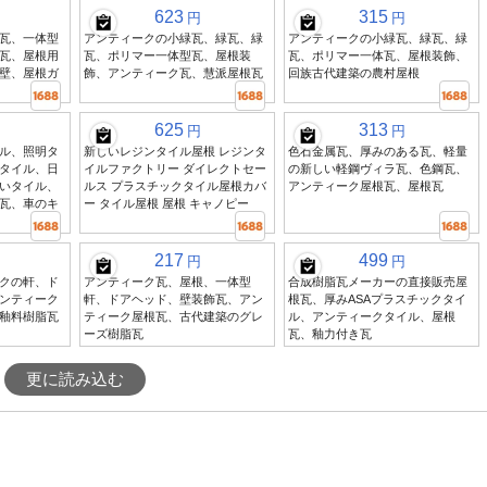
623
315
円
円
瓦、一体型
アンティークの小緑瓦、緑瓦、緑
アンティークの小緑瓦、緑瓦、緑
瓦、屋根用
瓦、ポリマー一体型瓦、屋根装
瓦、ポリマー一体瓦、屋根装飾、
壁、屋根ガ
飾、アンティーク瓦、慧派屋根瓦
回族古代建築の農村屋根
625
313
円
円
ル、照明タ
新しいレジンタイル屋根 レジンタ
色石金属瓦、厚みのある瓦、軽量
タイル、日
イルファクトリー ダイレクトセー
の新しい軽鋼ヴィラ瓦、色鋼瓦、
いタイル、
ルス プラスチックタイル屋根カバ
アンティーク屋根瓦、屋根瓦
瓦、車のキ
ー タイル屋根 屋根 キャノピー
217
499
円
円
クの軒、ド
アンティーク瓦、屋根、一体型
合成樹脂瓦メーカーの直接販売屋
ンティーク
軒、ドアヘッド、壁装飾瓦、アン
根瓦、厚みASAプラスチックタイ
釉料樹脂瓦
ティーク屋根瓦、古代建築のグレ
ル、アンティークタイル、屋根
ーズ樹脂瓦
瓦、釉力付き瓦
更に読み込む