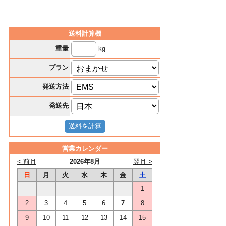
送料計算機
kg
重量
プラン
発送方法
発送先
営業カレンダー
< 前月
2026年8月
翌月 >
日
月
火
水
木
金
土
1
2
3
4
5
6
7
8
9
10
11
12
13
14
15