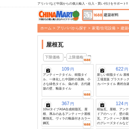
アリババなど中国からの個人輸入・仕入・買い付けをサポート!!
ホーム
>
アリババから探す
>
家電/住宅設備
>
建築
屋根瓦
-
円
109
622
円
円
アンティークタイル、樹脂タイ
新しい樹脂タイル 屋
ル、一体化した中国軒の装飾、小
工場直販 プラスチック
さな緑色タイル、偽の扉、古代建
カバータイル 農村自
築の壁、釉薬タイル
367
124
円
円
1050タイプASA合成樹脂瓦、屋
樹脂瓦、屋根、アンテ
根、厚みのあるアンティーク屋根
ドアのヘッド、壁の装
断熱瓦、ヴィラの釉薬付きカラー
瓦、アンティーク屋根
鋼瓦
のグレーズタイルなど