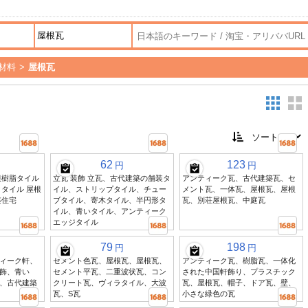
材料
>
屋根瓦
62
123
円
円
根樹脂タイル
立瓦 装飾 立瓦、古代建築の舗装タ
アンティーク瓦、古代建築瓦、セ
タイル 屋根
イル、ストリップタイル、チュー
メント瓦、一体瓦、屋根瓦、屋根
築住宅
ブタイル、寄木タイル、半円形タ
瓦、別荘屋根瓦、中庭瓦
イル、青いタイル、アンティーク
エッジタイル
79
198
円
円
ィーク軒、
セメント色瓦、屋根瓦、屋根瓦、
アンティーク瓦、樹脂瓦、一体化
飾、青い
セメント平瓦、二重波状瓦、コン
された中国軒飾り、プラスチック
、古代建築
クリート瓦、ヴィラタイル、大波
瓦、屋根瓦、帽子、ドア瓦、壁、
瓦、S瓦
小さな緑色の瓦