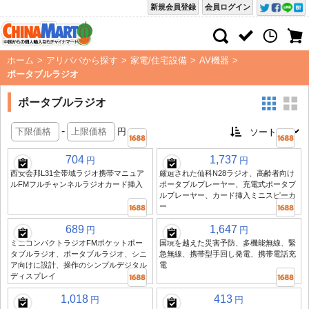
新規会員登録
会員ログイン
ホーム
>
アリババから探す
>
家電/住宅設備
>
AV機器
>
ポータブルラジオ
ポータブルラジオ
-
円
704
1,737
円
円
西安会邦L31全帯域ラジオ携帯マニュア
厳選された仙科N28ラジオ、高齢者向け
ルFMフルチャンネルラジオカード挿入
ポータブルプレーヤー、充電式ポータブ
ルプレーヤー、カード挿入ミニスピーカ
ー
689
1,647
円
円
ミニコンパクトラジオFMポケットポー
国境を越えた災害予防、多機能無線、緊
タブルラジオ、ポータブルラジオ、シニ
急無線、携帯型手回し発電、携帯電話充
ア向けに設計、操作のシンプルデジタル
電
ディスプレイ
1,018
413
円
円