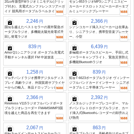
2025年新型FMラジオミニモデル(クリッ
モダン853ラジオMP3シニアミニスピー
プ付き)、充電式カンファレンスツアーガ
カーカードスロットスピーカーポータブ
イド 競馬用ポータブルラペルタイプ
ルミュージックプレーヤー
2,246
2,366
円
円
国境を越えたベストセラーの屋外緊急ポ
シアンコカード挿入スピーカーは在庫あ
ータブルラジオ、多機能太陽光発電式手
り、シニアラジオ、携帯型音楽プレーヤ
回し発電ラジオ
ー、小型
839
6,439
円
円
Amoi Q1シニアラジオ ポータブル充電式
多機能ポータブルスピーカー、手回し式
手動チャンネル選択 FM 中波放送
ソーラーキャンプライト、緊急災害防止
多機能Bluetoothラジオ
1,258
839
円
円
マルチバンドラジオ携帯デジタルディス
拓香T-6623ポータブルラジオ ヴィンテー
プレイ 高齢ラジオ、外国貿易サプライヤ
ジフルバンドカードインサート シニアポ
ーからの輸入、単品ドロップシッピング
ータブルミニ半導体プレーヤー
2,366
2,392
円
円
Retekess V115ラジオフルバンドポータ
ノスタルジックテープレコーダー、マル
ブルラジオレコーダー FMAMSWMP3国
チバンドレトロポータブルラジオ、カー
境を越えた商品を再生できます
ド挿入式Bluetoothレコーダーの卸売およ
び熱売
2,067
863
円
円
仙科カードインサートスピーカーラジ
ポータブルラジオ、高齢者向けポータブ