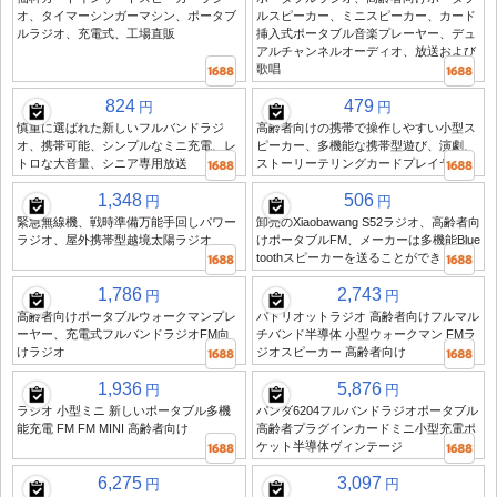
オ、タイマーシンガーマシン、ポータブ
ルスピーカー、ミニスピーカー、カード
ルラジオ、充電式、工場直販
挿入式ポータブル音楽プレーヤー、デュ
アルチャンネルオーディオ、放送および
歌唱
824
479
円
円
慎重に選ばれた新しいフルバンドラジ
高齢者向けの携帯で操作しやすい小型ス
オ、携帯可能、シンプルなミニ充電、レ
ピーカー、多機能な携帯型遊び、演劇、
トロな大音量、シニア専用放送
ストーリーテリングカードプレイヤー
1,348
506
円
円
緊急無線機、戦時準備万能手回しパワー
卸売のXiaobawang S52ラジオ、高齢者向
ラジオ、屋外携帯型越境太陽ラジオ
けポータブルFM、メーカーは多機能Blue
toothスピーカーを送ることができます
1,786
2,743
円
円
高齢者向けポータブルウォークマンプレ
パトリオットラジオ 高齢者向けフルマル
ーヤー、充電式フルバンドラジオFM向
チバンド半導体 小型ウォークマン FMラ
けラジオ
ジオスピーカー 高齢者向け
1,936
5,876
円
円
ラジオ 小型ミニ 新しいポータブル多機
パンダ6204フルバンドラジオポータブル
能充電 FM FM MINI 高齢者向け
高齢者プラグインカードミニ小型充電ポ
ケット半導体ヴィンテージ
6,275
3,097
円
円