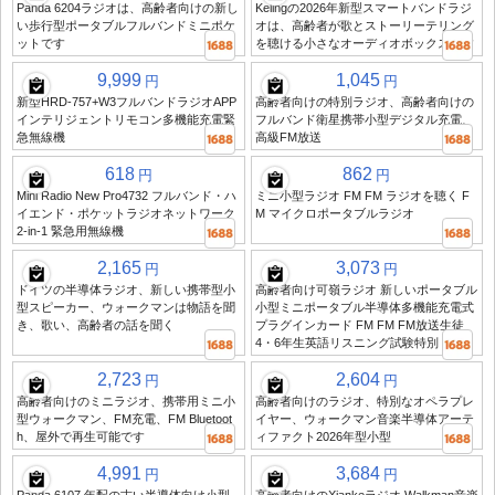
Panda 6204ラジオは、高齢者向けの新し
Kelingの2026年新型スマートバンドラジ
い歩行型ポータブルフルバンドミニポケ
オは、高齢者が歌とストーリーテリング
ットです
を聴ける小さなオーディオボックスです
9,999
1,045
円
円
新型HRD-757+W3フルバンドラジオAPP
高齢者向けの特別ラジオ、高齢者向けの
インテリジェントリモコン多機能充電緊
フルバンド衛星携帯小型デジタル充電、
急無線機
高級FM放送
618
862
円
円
Mini Radio New Pro4732 フルバンド・ハ
ミニ小型ラジオ FM FM ラジオを聴く F
イエンド・ポケットラジオネットワーク
M マイクロポータブルラジオ
2-in-1 緊急用無線機
2,165
3,073
円
円
ドイツの半導体ラジオ、新しい携帯型小
高齢者向け可嶺ラジオ 新しいポータブル
型スピーカー、ウォークマンは物語を聞
小型ミニポータブル半導体多機能充電式
き、歌い、高齢者の話を聞く
プラグインカード FM FM FM放送生徒
4・6年生英語リスニング試験特別
2,723
2,604
円
円
高齢者向けのミニラジオ、携帯用ミニ小
高齢者向けのラジオ、特別なオペラプレ
型ウォークマン、FM充電、FM Bluetoot
イヤー、ウォークマン音楽半導体アーテ
h、屋外で再生可能です
ィファクト2026年型小型
4,991
3,684
円
円