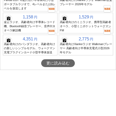
Panda 6107 年配の古い半導体向け小型
高齢者向けのXiankeラジオ Walkman音楽
ポータブルラジオで、4レベルまたは6レ
プレーヤー 2026年モデル
ベルを放送します
1,158
1,529
円
円
金正ラジオ、高齢者向け半導体レコード
高齢者向けのミニラジオ、携帯型高齢者
機、Bluetooth録音プレーヤー、音声付き
オペラ、小型ミニポケットウォークマン
オペラ解説機
FM
4,351
2,775
円
円
高齢者向けのパンダラジオ、高齢者向け
高齢者向けXiankeラジオ Walkmanプレー
の新しいシンプルモデル、ウォークマン
ヤー 高齢者向け半導体充電式小型2026
充電プラグインカード小型半導体放送
年モデル
更に読み込む