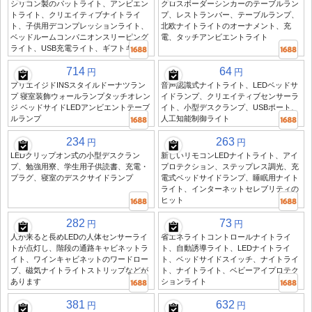
シリコン製のパットライト、アンビエン
クロスボーダーシンカーのテーブルラン
トライト、クリエイティブナイトライ
プ、レストランバー、テーブルランプ、
ト、子供用デコンプレッションライト、
北欧ナイトライトのオーナメント、充
ベッドルームコンパニオンスリーピング
電、タッチアンビエントライト
ライト、USB充電ライト、ギフトギフト
714
64
円
円
プリエイジドINSスタイルドーナツラン
音声認識式ナイトライト、LEDベッドサ
プ 寝室装飾ウォールランプタッチオレン
イドランプ、クリエイティブセンサーラ
ジ ベッドサイドLEDアンビエントテーブ
イト、小型デスクランプ、USBポート、
ルランプ
人工知能制御ライト
234
263
円
円
LEDクリップオン式の小型デスクラン
新しいリモコンLEDナイトライト、アイ
プ、勉強用寮、学生用子供読書、充電・
プロテクション、ステップレス調光、充
プラグ、寝室のデスクサイドランプ
電式ベッドサイドランプ、睡眠用ナイト
ライト、インターネットセレブリティの
ヒット
282
73
円
円
人が来ると長めLEDの人体センサーライ
省エネライトコントロールナイトライ
トが点灯し、階段の通路キャビネットラ
ト、自動誘導ライト、LEDナイトライ
イト、ワインキャビネットのワードロー
ト、ベッドサイドスイッチ、ナイトライ
ブ、磁気ナイトライトストリップなどが
ト、ナイトライト、ベビーアイプロテク
あります
ションライト
381
632
円
円