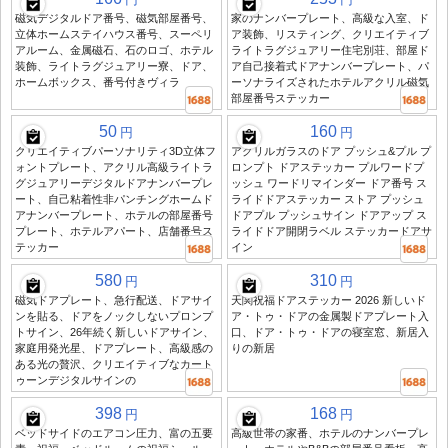
磁気デジタルドア番号、磁気部屋番号、
家のナンバープレート、高級な入室、ド
立体ホームステイハウス番号、スーペリ
ア装飾、リスティング、クリエイティブ
アルーム、金属磁石、石のロゴ、ホテル
ライトラグジュアリー住宅別荘、部屋ド
装飾、ライトラグジュアリー寮、ドア、
ア自己接着式ドアナンバープレート、パ
ホームボックス、番号付きヴィラ
ーソナライズされたホテルアクリル磁気
部屋番号ステッカー
50
160
円
円
クリエイティブパーソナリティ3D立体フ
アクリルガラスのドア プッシュ&プル プ
ォントプレート、アクリル高級ライトラ
ロンプト ドアステッカー プルワードプ
グジュアリーデジタルドアナンバープレ
ッシュ ワードリマインダー ドア番号 ス
ート、自己粘着性非パンチングホームド
ライドドアステッカー ストア プッシュ
アナンバープレート、ホテルの部屋番号
ドアプル プッシュサイン ドアアップ ス
プレート、ホテルアパート、店舗番号ス
ライドドア開閉ラベル ステッカードアサ
テッカー
イン
580
310
円
円
磁気ドアプレート、急行配送、ドアサイ
天関祝福ドアステッカー 2026 新しいド
ンを貼る、ドアをノックしないプロンプ
ア・トゥ・ドアの金属製ドアプレート入
トサイン、26年続く新しいドアサイン、
口、ドア・トゥ・ドアの寝室窓、新居入
家庭用発光星、ドアプレート、高級感の
りの新居
ある光の贅沢、クリエイティブなカート
ゥーンデジタルサインの
398
168
円
円
ベッドサイドのエアコン圧力、富の五要
高級世帯の家番、ホテルのナンバープレ