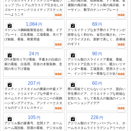
アクリルスライドドアステッカー通知シ
二色の掲示板、収納看板、ドア看板、金
ョップ プレミアムガラスドア引き出しロ
属製の掲示板、アクリル製の掲示板、キ
ゴカートゥーンクリエイティブステッカ
ーサイン、数字のナンバープレート
ーへようこそ
1,084
69
円
円
ステンレス鋼銅板製造会社、看板、ドア
クリエイティブな女子寮のドアサインが
プレート、広告看板、工場看板、吊り下
跡形もなく剥がれ、金箔が施され、パー
げ銘板、看板、商業用途
ソナライズされ、新鮮で美しく、高価値
のギフト
24
90
円
円
DIY木製吊り下げ看板、手書きの白紙の
アクリル製のスライドドア看板、看板、
家の看板、出張用、田舎の木製装飾、玄
ガラスドア広告ステッカー、暖かいリマ
関の吊り下げ看板
インダー看板、工場直供、壁用ステッカ
ー、インジケーター看板などがあります
207
60
円
円
ラスティックスタイルの農家の中庭ドア
寮の看板でくだらないジョーク、面白い
サイン、クリエイティブな中庭サイン、
学生寮のドア、クリエイティブな裕福な
ホームステイガーデンバルコニーの装飾
女性たち、そして有名人の勉強のインス
ハンギングアイテム、アンティークスタ
ピレーションアイデア
イルのディストレスサイン
105
226
円
円
アクリル製の家番号、玄関ドア、ホーム
アクリル製のドアナンバープレート、ホ
ルーム識別板、部屋の看板、デジタル住
ームカスタムライトラグジュアリーのク