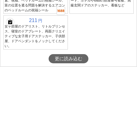
素、祝福、ベッドルームの祝福シール、
ート、ホテルやB&Bの部屋番号看板、高
富の位置を遮る問題を解決するエアコン
級玄関ドアのステッカー、看板など
のベッドルームの祝福シール
211
円
女子部屋のドアリスト、リトルプリンセ
ス、寝室のドアプレート、両面クリエイ
ティブな女子用ドアステッカー、子供部
屋、ドアペンダントをノックしてくださ
い。
更に読み込む