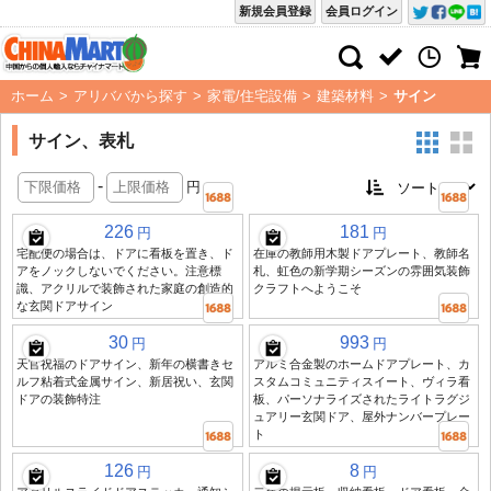
新規会員登録
会員ログイン
ホーム
>
アリババから探す
>
家電/住宅設備
>
建築材料
>
サイン
サイン、表札
-
円
226
181
円
円
宅配便の場合は、ドアに看板を置き、ド
在庫の教師用木製ドアプレート、教師名
アをノックしないでください。注意標
札、虹色の新学期シーズンの雰囲気装飾
識、アクリルで装飾された家庭の創造的
クラフトへようこそ
な玄関ドアサイン
30
993
円
円
天官祝福のドアサイン、新年の横書きセ
アルミ合金製のホームドアプレート、カ
ルフ粘着式金属サイン、新居祝い、玄関
スタムコミュニティスイート、ヴィラ看
ドアの装飾特注
板、パーソナライズされたライトラグジ
ュアリー玄関ドア、屋外ナンバープレー
ト
126
8
円
円