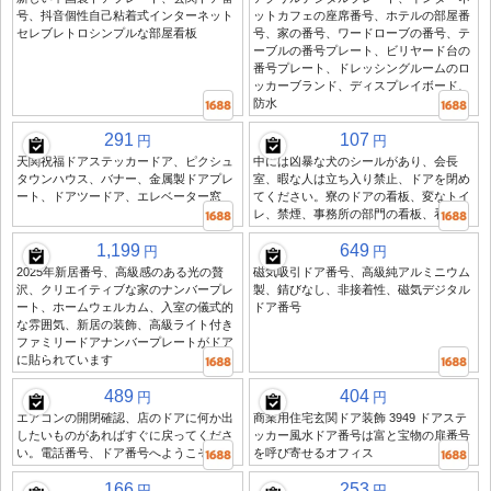
号、抖音個性自己粘着式インターネット
ットカフェの座席番号、ホテルの部屋番
セレブレトロシンプルな部屋看板
号、家の番号、ワードローブの番号、テ
ーブルの番号プレート、ビリヤード台の
番号プレート、ドレッシングルームのロ
ッカーブランド、ディスプレイボード、
防水
291
107
円
円
天関祝福ドアステッカードア、ピクシュ
中には凶暴な犬のシールがあり、会長
タウンハウス、バナー、金属製ドアプレ
室、暇な人は立ち入り禁止、ドアを閉め
ート、ドアツードア、エレベーター窓
てください。寮のドアの看板、変なトイ
レ、禁煙、事務所の部門の看板、看板
1,199
649
円
円
2025年新居番号、高級感のある光の贅
磁気吸引ドア番号、高級純アルミニウム
沢、クリエイティブな家のナンバープレ
製、錆びなし、非接着性、磁気デジタル
ート、ホームウェルカム、入室の儀式的
ドア番号
な雰囲気、新居の装飾、高級ライト付き
ファミリードアナンバープレートがドア
に貼られています
489
404
円
円
エアコンの開閉確認、店のドアに何か出
商業用住宅玄関ドア装飾 3949 ドアステ
したいものがあればすぐに戻ってくださ
ッカー風水ドア番号は富と宝物の扉番号
い。電話番号、ドア番号へようこそ
を呼び寄せるオフィス
166
253
円
円