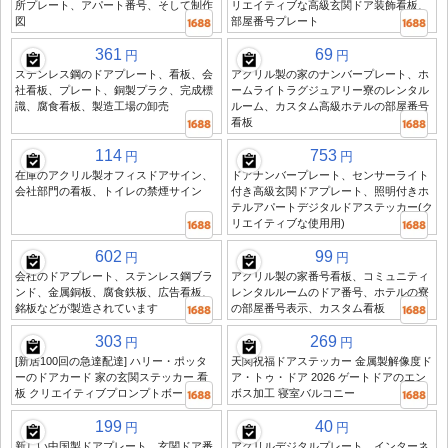
所プレート、アパート番号、そして制作
リエイティブな高級玄関ドア装飾看板、
図
部屋番号プレート
361
69
円
円
ステンレス鋼のドアプレート、看板、会
アクリル製の家のナンバープレート、ホ
社看板、プレート、銅製プラク、完成標
ームライトラグジュアリー寮のレンタル
識、腐食看板、製造工場の卸売
ルーム、カスタム高級ホテルの部屋番号
看板
114
753
円
円
在庫のアクリル製オフィスドアサイン、
ドアナンバープレート、センサーライト
会社部門の看板、トイレの禁煙サイン
付き高級玄関ドアプレート、照明付きホ
テルアパートデジタルドアステッカー(ク
リエイティブな使用用)
602
99
円
円
会社のドアプレート、ステンレス鋼ブラ
アクリル製の家番号看板、コミュニティ
ンド、金属銅板、腐食鉄板、広告看板、
レンタルルームのドア番号、ホテルの寮
銘板などが製造されています
の部屋番号表示、カスタム看板
303
269
円
円
[新居100回の急達配達] ハリー・ポッタ
天関祝福ドアステッカー 金属製解像度ド
ーのドアカード 家の玄関ステッカー 看
ア・トゥ・ドア 2026 ゲートドアのエン
板 クリエイティブプロンプトボード
ボス加工 寝室バルコニー
199
40
円
円
新しい中国製ドアプレート、玄関ドア番
アクリルデジタルプレート、インターネ