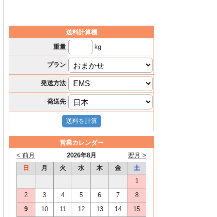
送料計算機
kg
重量
プラン
発送方法
発送先
営業カレンダー
< 前月
2026年8月
翌月 >
日
月
火
水
木
金
土
1
2
3
4
5
6
7
8
9
10
11
12
13
14
15