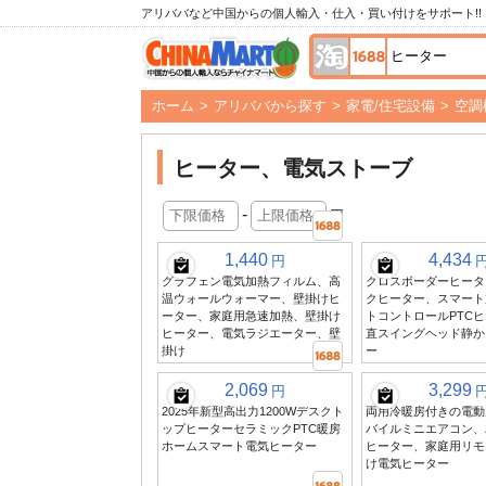
アリババなど中国からの個人輸入・仕入・買い付けをサポート!!
ホーム
>
アリババから探す
>
家電/住宅設備
>
空調
ヒーター、電気ストーブ
-
円
1,440
4,434
円
グラフェン電気加熱フィルム、高
クロスボーダーヒータ
温ウォールウォーマー、壁掛けヒ
クヒーター、スマート
ーター、家庭用急速加熱、壁掛け
トコントロールPTC
ヒーター、電気ラジエーター、壁
直スイングヘッド静か
掛け
ー
2,069
3,299
円
2025年新型高出力1200Wデスクト
両用冷暖房付きの電動
ップヒーターセラミックPTC暖房
バイルミニエアコン、
ホームスマート電気ヒーター
ヒーター、家庭用リモ
け電気ヒーター