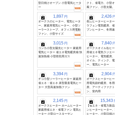
型日焼けオーブン 小型電気ヒータ
クト、省電力、小型オ
ー
風ファン、小型太陽。
1,897
2,426
円
オークスのヒーター、電気ヒータ
長江ヒーターヒーター
ー、家庭用電気ヒーター、小型ソ
ラフェン電気暖房、省
ーラーストーブ、オフィス用電動
ブンヒーター、冬用速
ファン、小型サイズ
3,015
7,840
円
コンカ小型太陽光ヒーター 家庭用
オークスオイル缶ヒー
電気ヒーター 省エネ電気暖房扇 快
用省エネ電気ラジエー
速加熱扇 小型焙煎用ガス
ヒーター、電気暖房、
オイル、ティンク、電
ー、電気ヒーター
3,394
2,904
円
チゴ小型ソーラーヒーター 家庭用
オークスヒーターヒー
省エネ・省エネ 床型垂直電気ヒー
用電気節約暖房、冬用
ター 大型高速加熱ファン
房、アーティファクト
ン、室内用
2,145
15,343
円
オークスヒーター ホームヒーター
【省エネ・省電力新品
家庭用省エネ・省電ファン 電気ヒ
ンヒーターヒーター、
ーター 小型ロースターサン
ヒーター、小型日焼け