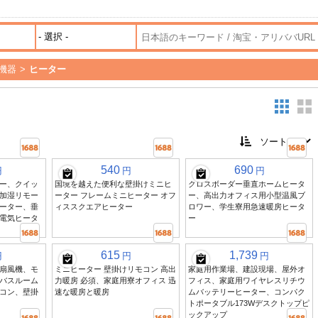
機器
>
ヒーター
540
690
円
円
円
ー、クイッ
国境を越えた便利な壁掛けミニヒ
クロスボーダー垂直ホームヒータ
加湿リモー
ーター フレームミニヒーター オフ
ー、高出力オフィス用小型温風ブ
ヒーター、垂
ィススクエアヒーター
ロワー、学生寮用急速暖房ヒータ
電気ヒータ
ー
615
1,739
円
円
円
扇風機、モ
ミニヒーター 壁掛けリモコン 高出
家庭用作業場、建設現場、屋外オ
バスルーム
力暖房 必須、家庭用寮オフィス 迅
フィス、家庭用ワイヤレスリチウ
コン、壁掛
速な暖房と暖房
ムバッテリーヒーター、コンパク
トポータブル173Wデスクトップピ
ックアップ