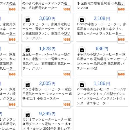
フィスの温
の小さな冬用ヒーティングの遺
ネ 全館電力省電 広範囲 小規模サ
物、広範囲電気ヒーター
ン 2298
3,660
2,108
円
円
円
、家庭用グ
オークスヒーター、家庭用電気ヒ
Oaksの小型ソーラーヒーター、家
エネ、オー
ーター、電気ヒーター、グラフェ
庭用省エネおよび省エネグリル、
熱ヒーター
ン高速加熱ファン、垂直型小型ソ
電気ヒーターオフィスヒーター
ーラーグリル
1,828
686
円
円
円
ター、家庭
五面ヒーター、バーベキュー型グ
キャメル小型ソーラーヒーター 家
ター、室内
リル、小型ソーラー電動ファン、
庭用省エネ 電気暖房ファン オーブ
電気暖房、
電気グリル、家庭用四面電気ヒー
ンヒーター 急速加熱 電気暖房 バ
気ヒータ
ター、グリル
スルーム 小型
2,005
1,186
円
円
円
ター、家庭
コンカ小型ソーラーヒーター 家庭
2025年型新しいヒーター ホームオ
オーブン暖
用電気ヒーター ファンヒーター 速
フィスデスクトップ 小型サイレン
、グラフェ
熱 省エネ 小型ロースター
トベッドルーム インスタントウィ
ンター省エネヒーター
9,395
円
円
】グラフェ
ミデオファンヒーターヒーター 家
家庭用電気
庭用グラフェン電気ヒーター 省エ
バスルーム
ネ リトルサン 2026年冬 新しいア