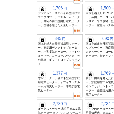
1,706
1,500
円
デュアルユースモバイル壁掛け式
国境を越えた110V 22
エアブロワー、バスルームヒータ
ー、英国、ヨーロッパ
ー、自宅の寝室壁掛け電気ヒータ
ラリア、米国規格、壁
ー、国境を越えた大量ヒーター
ーター、家庭用バスル
345
690
円
円
国境を越えた外国貿易用ウォーマ
国境を越えた外国貿易
ー、家庭用デスクトップヒータ
ップヒーター、家庭用
ー、小型電気ヒーター、フットウ
大砲ヒーター、ヨーロ
ォーマー、ヨーロッパやアメリカ
ヒーター、卸売ギフト
の基準、ギフトドロップシッピン
グ
1,377
1,769
円
志高ヒーター、省エネ型縦型家庭
新しい国境を越えた音
用電気ヒーター、オフィスバスル
ー、家庭用省エネ電気
ーム用電気ヒーター、即時加熱電
インテリジェント・ラ
気ヒーター
ーター、垂直使用用の
電気ヒーター
2,730
2,734
円
オークスヒーター 家庭用省エネ電
ドイツのヒーターヒー
気ヒーター オフィスバスルーム 小
用電気暖房、省エネア