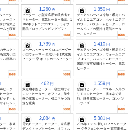
1,260
1,350
円
円
円
0Vヒータ
ヒーター、小型家庭用速暖房省エ
デュアルパーパス冷却・暖房モバ
、オースト
ネヒーター、電気ヒーター輸出、1
イルミニエアコン、ホットエアブ
掛け電気ヒ
10Vホットエアブロワー、ライブ
ロワー、バスルームヒーター、ホ
ームと寝室
配信ドロップシッピングギフト
ームベッドの壁掛け電気ヒータ
ー、ヒーター
1,739
1,410
円
円
のデスクト
スペースヒーター クロスボーダー
デュアルパーパス冷却・暖房モバ
高出力小型
小型ウォーマー 壁取り付け式電気
イルミニエアコン、ウォームエア
ッパ標準の
ヒーター 寮 ギフトホームヒーター
ブロワー、バスルームヒーター、
家庭用寝室壁掛けヒーター、電気
ヒーター
462
1,559
円
円
円
声ヒータ
家庭用小型ヒーター、寝室用サイ
壁掛けヒーター、バスルーム用の
ヒーター、
レントヒーター、オフィス、学生
リモコンヒーター、省エネで速
ピッド・ヒ
寮の電気ヒーター、省エネかつ急
熱、静音電気ヒーター、コンパク
サイレント
速な暖房
トサイズ
2,084
5,381
円
円
円
ター、家庭
電気ヒーター、ヒーター、家庭用
2025年モデル 新しいファンヒータ
ーティファ
デスクトップヒーター、オフィス
ー グラフェンヒーター 家庭用省エ