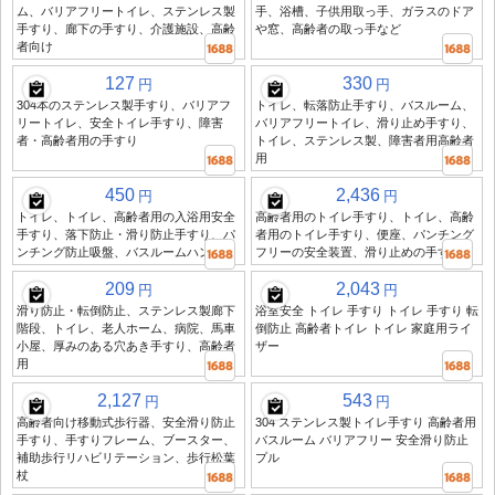
ム、バリアフリートイレ、ステンレス製
手、浴槽、子供用取っ手、ガラスのドア
手すり、廊下の手すり、介護施設、高齢
や窓、高齢者の取っ手など
者向け
127
330
円
円
304本のステンレス製手すり、バリアフ
トイレ、転落防止手すり、バスルーム、
リートイレ、安全トイレ手すり、障害
バリアフリートイレ、滑り止め手すり、
者・高齢者用の手すり
トイレ、ステンレス製、障害者用高齢者
用
450
2,436
円
円
トイレ、トイレ、高齢者用の入浴用安全
高齢者用のトイレ手すり、トイレ、高齢
手すり、落下防止・滑り防止手すり、パ
者用のトイレ手すり、便座、パンチング
ンチング防止吸盤、バスルームハンドル
フリーの安全装置、滑り止めの手すり
209
2,043
円
円
滑り防止・転倒防止、ステンレス製廊下
浴室安全 トイレ 手すり トイレ 手すり 転
階段、トイレ、老人ホーム、病院、馬車
倒防止 高齢者トイレ トイレ 家庭用ライ
小屋、厚みのある穴あき手すり、高齢者
ザー
用
2,127
543
円
円
高齢者向け移動式歩行器、安全滑り防止
304 ステンレス製トイレ手すり 高齢者用
手すり、手すりフレーム、ブースター、
バスルーム バリアフリー 安全滑り防止
補助歩行リハビリテーション、歩行松葉
プル
杖