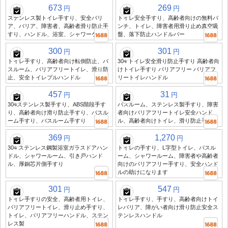
673
269
円
円
ステンレス製トイレ手すり、安全バリ
トイレ安全手すり、高齢者向けの無料パ
ア、バリア、障害者、高齢者滑り防止手
ンチ、トイレ、障害者用滑り止め真空吸
すり、ハンドル、浴室、シャワーケア
盤、落下防止ハンドルバー
300
301
円
円
トイレ手すり、高齢者向け転倒防止、バ
304 トイレ安全滑り防止手すり 高齢者向
スルーム、バリアフリートイレ、滑り防
けトイレ手すり バリアフリー バリアフ
止、安全トイレプルハンドル
リートイレハンドル
457
31
円
円
304ステンレス製手すり、ABS階段手す
バスルーム、ステンレス製手すり、障害
り、高齢者向け滑り防止手すり、バスル
者向けバリアフリートイレ安全ハンド
ーム手すり、バスルーム手すり
ル、高齢者向けトイレ、滑り防止手すり
369
1,270
円
円
304 ステンレス鋼製浴室ガラスドアハン
トイレの手すり、L字型トイレ、バスル
ドル、シャワールーム、引き戸ハンド
ーム、シャワールーム、障害者や高齢者
ル、厚銅芯片側手すり
向けのバリアフリー手すり、安全ハンド
ルの助けになります
301
547
円
円
トイレ手すりの安全、高齢者用トイレ、
トイレ手すり、手すり、高齢者向けトイ
バリアフリートイレ、滑り止め手すり、
レバリア、障がい者向け滑り防止安全ス
トイレ、バリアフリーハンドル、ステン
テンレスハンドル
レス製