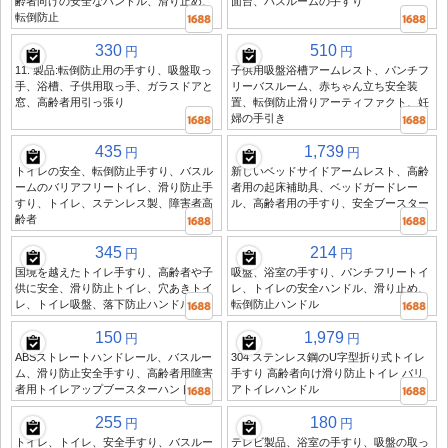
齢者向けの安全なハンドル、滑り止め、
面台、バスルームの手すり
転倒防止
330
510
円
円
11. 製品:転倒防止用の手すり、吸盤取っ
子供用吸盤浴槽アームレスト、パンチフ
手、浴槽、子供用取っ手、ガラスドアと
リーバスルーム、赤ちゃん立ち安全装
窓、高齢者用引っ張り
置、転倒防止滑りアーティファクト、妊
婦の手引き
435
1,739
円
円
トイレの安全、転倒防止手すり、バスル
新しいベッドサイドアームレスト、高齢
ームのバリアフリートイレ、滑り防止手
者用の起床補助具、ベッドガードレー
すり、トイレ、ステンレス製、障害者高
ル、高齢者用の手すり、安全ブースター
齢者
345
214
円
円
国境を越えたトイレ手すり、高齢者や子
吸盤、浴室の手すり、パンチフリートイ
供に安全、滑り防止トイレ、穴あきトイ
レ、トイレの安全ハンドル、滑り止め、
レ、トイレ吸盤、落下防止ハンドル
転倒防止ハンドル
150
1,979
円
円
ABSストレートハンドレール、バスルー
304 ステンレス鋼のU字型折り式トイレ
ム、滑り防止安全手すり、高齢者用障害
手すり 高齢者向け滑り防止トイレ バリ
者用トイレアップブースターハンドル
アトイレハンドル
255
180
円
円
トイレ、トイレ、安全手すり、バスルー
テレビ製品、浴室の手すり、吸盤の取っ