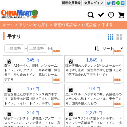
新規会員登録
会員ログイン
ホーム
>
アリババから探す
>
家電/住宅設備
>
住宅設備
>
手すり
手すり
-
円
345
1,649
円
円
廊下、ABS手すり、階段、バスルーム、
障害者用のステンレス製バスルーム手す
トイレ、バリアフリー、高齢者用、障害
りは滑り止め、浴室用手すりは滑り止め
者用、滑り止めトイレ、電動フレーム、
で落下防止のU字型手すりです
手すり
157
714
円
円
国境を越えた厚手ステンレス鋼の手す
黒いバスルーム手すりの角、高齢者用の
り、高齢者向け滑り防止手すり、卸売の
ステンレス製トイレハンドル、安全手す
トイレ、トイレ、トイレ、手すり
り、国境を越えたもの
214
2,279
円
円
吸盤アームレスト、多機能ドアノブ、バ
安全304 ステンレス製トイレ手すり、バ
スルームバス、パンチ禁止、トイレ、高
リアフリー高齢者用トイレ、トイレ、洗