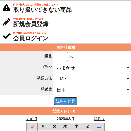
日本へ輸入できない商品をご確認ください
取り扱いできない商品
登録は無料で簡単にできます
新規会員登録
既に登録済みの方はこちらから
会員ログイン
送料計算機
kg
重量
プラン
発送方法
発送先
営業カレンダー
< 前月
2026年8月
翌月 >
日
月
火
水
木
金
土