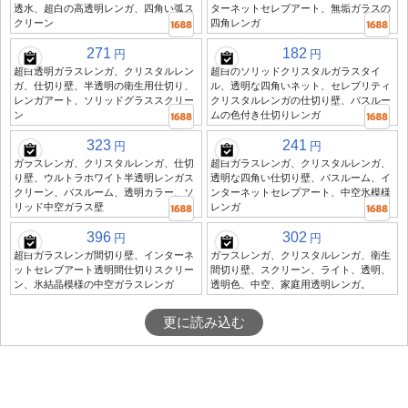
透水、超白の高透明レンガ、四角い弧ス
ターネットセレブアート、無垢ガラスの
クリーン
四角レンガ
271
182
円
円
超白透明ガラスレンガ、クリスタルレン
超白のソリッドクリスタルガラスタイ
ガ、仕切り壁、半透明の衛生用仕切り、
ル、透明な四角いネット、セレブリティ
レンガアート、ソリッドグラススクリー
クリスタルレンガの仕切り壁、バスルー
ン
ムの色付き仕切りレンガ
323
241
円
円
ガラスレンガ、クリスタルレンガ、仕切
超白ガラスレンガ、クリスタルレンガ、
り壁、ウルトラホワイト半透明レンガス
透明な四角い仕切り壁、バスルーム、イ
クリーン、バスルーム、透明カラー、ソ
ンターネットセレブアート、中空氷模様
リッド中空ガラス壁
レンガ
396
302
円
円
超白ガラスレンガ間切り壁、インターネ
ガラスレンガ、クリスタルレンガ、衛生
ットセレブアート透明間仕切りスクリー
間切り壁、スクリーン、ライト、透明、
ン、氷結晶模様の中空ガラスレンガ
透明色、中空、家庭用透明レンガ。
更に読み込む