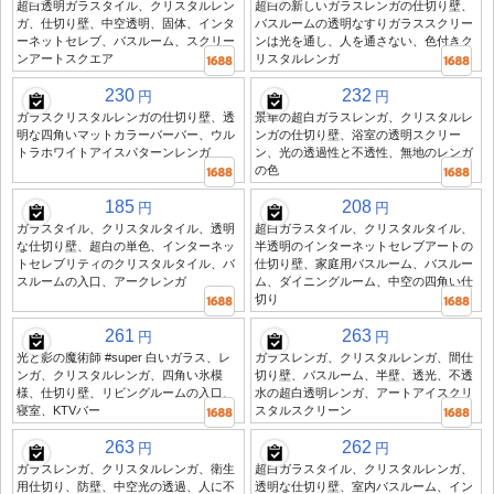
超白透明ガラスタイル、クリスタルレン
超白の新しいガラスレンガの仕切り壁、
ガ、仕切り壁、中空透明、固体、インタ
バスルームの透明なすりガラススクリー
ーネットセレブ、バスルーム、スクリー
ンは光を通し、人を通さない、色付きク
ンアートスクエア
リスタルレンガ
230
232
円
円
ガラスクリスタルレンガの仕切り壁、透
景華の超白ガラスレンガ、クリスタルレ
明な四角いマットカラーバーバー、ウル
ンガの仕切り壁、浴室の透明スクリー
トラホワイトアイスパターンレンガ
ン、光の透過性と不透性、無地のレンガ
の色
185
208
円
円
ガラスタイル、クリスタルタイル、透明
超白ガラスタイル、クリスタルタイル、
な仕切り壁、超白の単色、インターネッ
半透明のインターネットセレブアートの
トセレブリティのクリスタルタイル、バ
仕切り壁、家庭用バスルーム、バスルー
スルームの入口、アークレンガ
ム、ダイニングルーム、中空の四角い仕
切り
261
263
円
円
光と影の魔術師 #super 白いガラス、レ
ガラスレンガ、クリスタルレンガ、間仕
ンガ、クリスタルレンガ、四角い氷模
切り壁、バスルーム、半壁、透光、不透
様、仕切り壁、リビングルームの入口、
水の超白透明レンガ、アートアイスクリ
寝室、KTVバー
スタルスクリーン
263
262
円
円
ガラスレンガ、クリスタルレンガ、衛生
超白ガラスタイル、クリスタルレンガ、
用仕切り、防壁、中空光の透過、人に不
透明な仕切り壁、室内バスルーム、イン