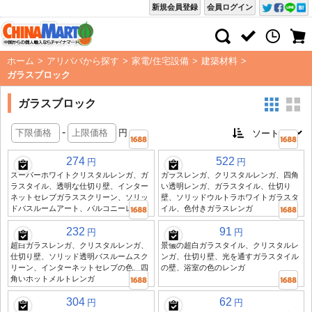
新規会員登録
会員ログイン
ホーム
>
アリババから探す
>
家電/住宅設備
>
建築材料
>
ガラスブロック
ガラスブロック
-
円
274
522
円
円
スーパーホワイトクリスタルレンガ、ガ
ガラスレンガ、クリスタルレンガ、四角
ラスタイル、透明な仕切り壁、インター
い透明レンガ、ガラスタイル、仕切り
ネットセレブガラススクリーン、ソリッ
壁、ソリッドウルトラホワイトガラスタ
ドバスルームアート、バルコニーレンガ
イル、色付きガラスレンガ
232
91
円
円
超白ガラスレンガ、クリスタルレンガ、
景儀の超白ガラスタイル、クリスタルレ
仕切り壁、ソリッド透明バスルームスク
ンガ、仕切り壁、光を通すガラスタイル
リーン、インターネットセレブの色、四
の壁、浴室の色のレンガ
角いホットメルトレンガ
304
62
円
円