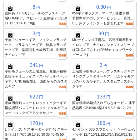
6
0.30
円
円
在庫あり 0.5モジュールのプラスチック
850ギアボックス、マーブル床磨き機、
製POMギア、スピンドル直線歯 7 8 9 10
非標準ギアのリファービッシュ、床洗
11 12 13 14 15 18歯
い、床グラインダーも含まれます
3
99
円
円
小型モジュールギア、マイクロプラスチ
MCナイロン加工部品、高強度耐摩耗ナ
ック、プラネタリーギア、玩具プラスチ
イロンギア、ナイロンシャフトスリーブ
ックギア、型開閉射出成形工場、耐摩耗
はCNC加工されたPA66ナイロンワーク
ナイロンギア
ピースです
241
3
円
円
小型モジュールの工場直販、産業用精密
工場製小型モジュールプラスチックギア
直接キャミュライズドスパイラルベベル
リングプラネタリーギア、ポムトイモデ
ギア、CNC精密加工、図面からのカスタ
ルのヘリカルギア、カスタムプラスチッ
ムギア
クギア
622
133
円
円
家庭用自動スマートロックモーターギア
国家標準45鋼焼入れ平らなキーピン 建子
指紋認証パスワードロック メタルギアス
熱処理 GB1096 A型3 4 5 6 8 10 12 -20
マートロックギアアクセサリー
120
186
円
円
1 ダイ ボス ギア モーターギア 45 スチー
4ポイント 08B スプロケット キーウェイ/
ル仕上げ 内穴 16 18 20 30 35 40 45 50
ピッチ 12.7 10/11/12/13/14/15/16/17/18
歯
歯