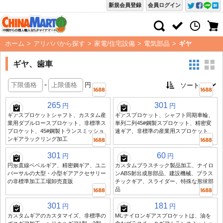
新規会員登録
会員ログイン
ホーム
>
アリババから探す
>
家電/住宅設備
>
電気部品
>
ギヤ
ギヤ、歯車
-
円
265
301
円
円
ギアスプロケットシャフト、カスタム産
ギアスプロケット、シャフト同期車輪、
業用ダブルロースプロケット、非標準ス
単列二列45#鋼製スプロケット、精密変
プロケット、45#鋼製トランスミッショ
速ギア、非標準の産業用スプロケット
ンギアラックリング加工
301
60
円
円
円形直線ベベルギア、精密鋼ギア、ユニ
カスタムプラスチック製品加工、ナイロ
バーサルの大型・小型ギアアクセサリー
ンABS射出成形部品、建設機械、プラス
の非標準加工工場卸売直販
チックギア、スライダー、特殊な形状部
品
301
181
円
円
カスタムギアのカスタマイズ、非標準の
MCナイロンギアスプロケットは、油を