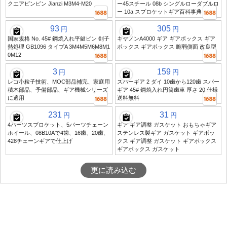
クエアピンピン Jianzi M3M4-M20
ー45スチール 08b シングルローダブルロ
ー 10a スプロケットギア百科事典
93
305
円
円
国家規格 No. 45# 鋼焼入れ平鍵ピン 剣子
キヤノンA4000 ギア ギアボックス ギア
熱処理 GB1096 タイプA 3M4M5M6M8M1
ボックス ギアボックス 脆弱側面 改良型
0M12
3
159
円
円
レゴ小粒子技術、MOC部品補完、家庭用
スパーギア 2 ダイ 10歯から120歯 スパー
積木部品、予備部品、ギア機械シリーズ
ギア 45# 鋼焼入れ円筒歯車 厚さ 20 仕様
に適用
送料無料
231
31
円
円
4パーツスプロケット、5パーツチェーン
ギア ギア調整 ガスケット おもちゃギア
ホイール、08B10Aで4歯、16歯、20歯、
ステンレス製ギア ガスケット ギアボッ
428チェーンギアで仕上げ
クス ギア調整 ガスケット ギアボックス
ギアボックス ガスケット
更に読み込む