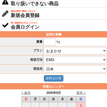
取り扱いできない商品
登録は無料で簡単にできます
新規会員登録
既に登録済みの方はこちらから
会員ログイン
送料計算機
kg
重量
プラン
発送方法
発送先
営業カレンダー
< 前月
2026年8月
翌月 >
日
月
火
水
木
金
土
1