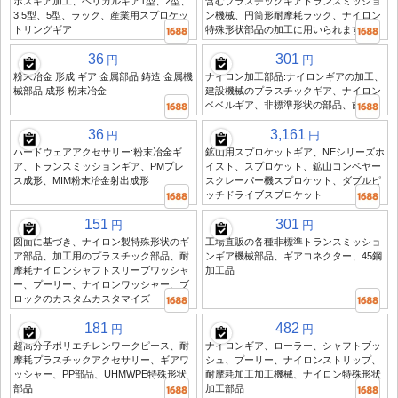
ボスギア加工、ヘリカルギア1型、2型、
含むプラスチックギアトランスミッショ
3.5型、5型、ラック、産業用スプロケッ
ン機械、円筒形耐摩耗ラック、ナイロン
トリングギア
特殊形状部品の加工に用いられます
36
301
円
円
粉末冶金 形成 ギア 金属部品 鋳造 金属機
ナイロン加工部品:ナイロンギアの加工、
械部品 成形 粉末冶金
建設機械のプラスチックギア、ナイロン
ベベルギア、非標準形状の部品、歯
36
3,161
円
円
ハードウェアアクセサリー:粉末冶金ギ
鉱山用スプロケットギア、NEシリーズホ
ア、トランスミッションギア、PMプレ
イスト、スプロケット、鉱山コンベヤー
ス成形、MIM粉末冶金射出成形
スクレーパー機スプロケット、ダブルピ
ッチドライブスプロケット
151
301
円
円
図面に基づき、ナイロン製特殊形状のギ
工場直販の各種非標準トランスミッショ
ア部品、加工用のプラスチック部品、耐
ンギア機械部品、ギアコネクター、45鋼
摩耗ナイロンシャフトスリーブワッシャ
加工品
ー、プーリー、ナイロンワッシャー、ブ
ロックのカスタムカスタマイズ
181
482
円
円
超高分子ポリエチレンワークピース、耐
ナイロンギア、ローラー、シャフトブッ
摩耗プラスチックアクセサリー、ギアワ
シュ、プーリー、ナイロンストリップ、
ッシャー、PP部品、UHMWPE特殊形状
耐摩耗加工加工機械、ナイロン特殊形状
部品
加工部品