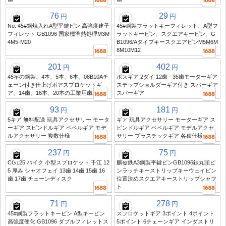
76
29
円
円
No. 45#鋼焼入れA型平鍵ピン 高強度建子
45#鋼製フラットキーフィレット、A型フ
フィレット GB1096 国家標準熱処理M3M
ラットキーピン、スクエアキーピン、G
4M5-M20
B1096/AタイプキースクエアピンM5M6M
8M10M12
201
402
円
円
45本の鋼製、4本、5本、6本、08B10Aチ
ボスギア 2ダイ 12歯 - 35歯モーターギア
ェーン付き仕上げボアスプロケットギ
ステップショルダーギア付き スパーギア
ア、14歯、16本、20本の工業用歯車
スパーギア
93
181
円
円
5ギア 無料配送 玩具アクセサリー モータ
ギア 玩具アクセサリー モーターギア ス
ーギア スピンドルギア ベベルギア モデ
ピンドルギア ベベルギア モデルアクセ
ルアクセサリー 複数仕様
サリー プラスチックギア 各種仕様
237
75
円
円
CG125 バイク 小型スプロケット 千江 12
鵬發鉄A3鋼製平鍵ピンGB1096鉄丸頭ピ
5 厚み シャオフェイ 13歯 14歯 15歯 16
ンラッチキーストリップキーウェイピン
歯 17歯 チェーンディスク
位置決めスクエアキーストリップシャフ
ト
71
278
円
円
45#鋼製フラットキーピン A型キーピン
スプロケットギア 3ポイント 4ポイント
高強度硬化 GB1096 ダブルフィレットス
5ポイント 6チェーンギア インダストリ