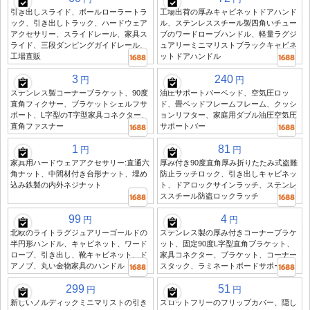
引き出しスライド、ボールローラートラ
工場出荷の厚みキャビネットドアハンド
ック、引き出しトラック、ハードウェア
ル、ステンレススチール製四角いチュー
アクセサリー、スライドレール、家具ス
ブのワードローブハンドル、軽量ラグジ
ライド、三段ダンピングガイドレール、
ュアリーミニマリストブラックキャビネ
工場直販
ットドアハンドル
3
240
円
円
ステンレス製コーナーブラケット、90度
油圧サポートバーベッド、空気圧ロッ
直角フィクサー、ブラケットシェルフサ
ド、畳ベッドフレームフレーム、クッシ
ポート、L字型のT字型家具コネクター、
ョンリフター、家庭用ダブル油圧空気圧
直角ファスナー
サポートバー
1
81
円
円
家具用ハードウェアアクセサリー:直通六
厚み付き90度直角厚み折りたたみ式盗難
角ナット、中間材付き台形ナット、埋め
防止ラッチロック、引き出しキャビネッ
込み鉄製の内外ネジナット
ト、ドアロックサインラッチ、ステンレ
ススチール防盗ロックラッチ
99
4
円
円
北欧のライトラグジュアリーゴールドの
ステンレス製の厚み付きコーナーブラケ
半円形ハンドル、キャビネット、ワード
ット、固定90度L字型直角ブラケット、
ローブ、引き出し、靴キャビネット、ド
家具コネクター、ブラケット、コーナー
アノブ、丸い金物家具のハンドル
スタック、ラミネートボードサポート
299
51
円
円
新しいノルディックミニマリストの引き
スロットフリーのフリップカバー、隠し