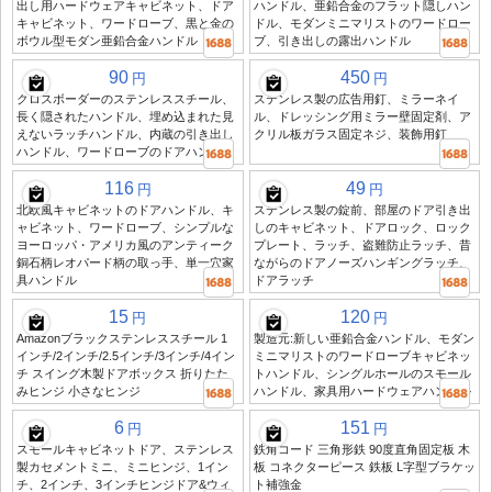
出し用ハードウェアキャビネット、ドア
ハンドル、亜鉛合金のフラット隠しハン
キャビネット、ワードローブ、黒と金の
ドル、モダンミニマリストのワードロー
ボウル型モダン亜鉛合金ハンドル
ブ、引き出しの露出ハンドル
90
450
円
円
クロスボーダーのステンレススチール、
ステンレス製の広告用釘、ミラーネイ
長く隠されたハンドル、埋め込まれた見
ル、ドレッシング用ミラー壁固定剤、ア
えないラッチハンドル、内蔵の引き出し
クリル板ガラス固定ネジ、装飾用釘
ハンドル、ワードローブのドアハンドル
116
49
円
円
北欧風キャビネットのドアハンドル、キ
ステンレス製の錠前、部屋のドア引き出
ャビネット、ワードローブ、シンプルな
しのキャビネット、ドアロック、ロック
ヨーロッパ・アメリカ風のアンティーク
プレート、ラッチ、盗難防止ラッチ、昔
銅石柄レオパード柄の取っ手、単一穴家
ながらのドアノーズハンギングラッチ、
具ハンドル
ドアラッチ
15
120
円
円
Amazonブラックステンレススチール 1
製造元:新しい亜鉛合金ハンドル、モダン
インチ/2インチ/2.5インチ/3インチ/4イン
ミニマリストのワードローブキャビネッ
チ スイング木製ドアボックス 折りたた
トハンドル、シングルホールのスモール
みヒンジ 小さなヒンジ
ハンドル、家具用ハードウェアハンドル
6
151
円
円
スモールキャビネットドア、ステンレス
鉄角コード 三角形鉄 90度直角固定板 木
製カセメントミニ、ミニヒンジ、1イン
板 コネクターピース 鉄板 L字型ブラケッ
チ、2インチ、3インチヒンジドア&ウィ
ト補強金