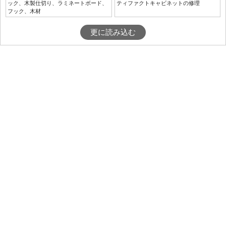
ック、木製仕切り、ラミネートボード、
ティファクトキャビネットの修理
フック、木材
更に読み込む