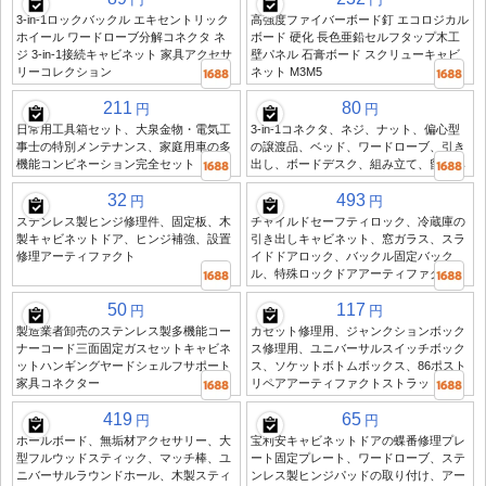
3-in-1ロックバックル エキセントリック
高強度ファイバーボード釘 エコロジカル
ホイール ワードローブ分解コネクタ ネ
ボード 硬化 長色亜鉛セルフタップ木工
ジ 3-in-1接続キャビネット 家具アクセサ
壁パネル 石膏ボード スクリューキャビ
リーコレクション
ネット M3M5
211
80
円
円
日常用工具箱セット、大泉金物・電気工
3-in-1コネクタ、ネジ、ナット、偏心型
事士の特別メンテナンス、家庭用車の多
の譲渡品、ベッド、ワードローブ、引き
機能コンビネーション完全セット
出し、ボードデスク、組み立て、留め具
32
493
円
円
ステンレス製ヒンジ修理件、固定板、木
チャイルドセーフティロック、冷蔵庫の
製キャビネットドア、ヒンジ補強、設置
引き出しキャビネット、窓ガラス、スラ
修理アーティファクト
イドドアロック、バックル固定バック
ル、特殊ロックドアアーティファクト
50
117
円
円
製造業者卸売のステンレス製多機能コー
カセット修理用、ジャンクションボック
ナーコード三面固定ガスセットキャビネ
ス修理用、ユニバーサルスイッチボック
ットハンギングヤードシェルフサポート
ス、ソケットボトムボックス、86ポスト
家具コネクター
リペアアーティファクトストラット
419
65
円
円
ホールボード、無垢材アクセサリー、大
宝利安キャビネットドアの蝶番修理プレ
型フルウッドスティック、マッチ棒、ユ
ート固定プレート、ワードローブ、ステ
ニバーサルラウンドホール、木製スティ
ンレス製ヒンジパッドの取り付け、アー