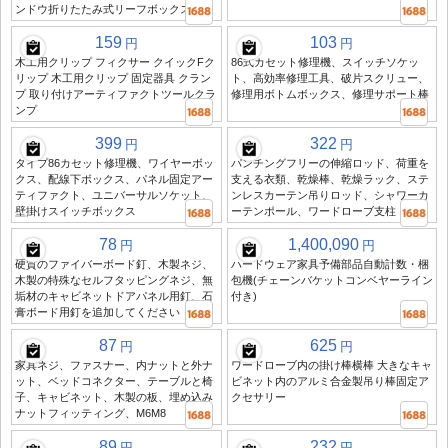
ンドウ折りたたみ式リーフボックス
159
103
円
円
木工用クリップ フィクサー クイックFク
86式カセット修理機、スイッチソケッ
リップ 木工用クリップ 固定器具 クラン
ト、高効率修理工具、破片スクリュー、
プ 取り付けアーティファクトツールクラ
修理用ボトムボックス、修理サポート棒
ンプ
399
322
円
円
タイプ86カセット修理機、ワイヤーボッ
パンチングフリーの伸縮ロッド、荷重を
クス、配線下ボックス、パネル固定アー
支える衣類、乾燥棒、乾燥ラック、ステ
ティファクト、ユニバーサルソケット、
ンレスカーテン吊りロッド、シャワーカ
壁掛けスイッチボックス
ーテンポール、ワードローブ支柱
78
1,400,090
円
円
硬質のファイバーボード釘、木製ネジ、
ハードウェア家具予備部品自動計数・梱
木製の特殊なセルフタッピングネジ、無
包機(チェーンバケットコンベヤーライン
垢材のキャビネットドアパネル用釘、石
付き)
膏ボード用釘を追加してください
87
625
円
円
家具ネジ、ファスナー、内ナットと外ナ
ワードローブ内の掛け棒横棒 大きなキャ
ット、ベッドコネクター、テーブルと椅
ビネット内のアルミ合金製吊り棒固定ア
子、キャビネット、木製の板、埋め込み
クセサリー
ナットフィッティング、M6M8
89
232
円
円