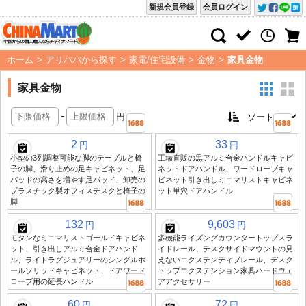
新規会員登録
会員ログイン
ホーム
>
アリババから探す
>
家電/住宅設備
>
金物
>
家具金物
家具金物
-
円
2
33
円
円
小型の3列調整可能な脚のテーブルと椅
工場直販の黒アルミ合金ハンドルキャビ
子の脚、滑り止めの足キャビネット、足
ネットドアハンドル、ワードローブキャ
パッドの高さを増やす足パッド、卸売の
ビネット引き出しミニマリストキャビネ
プラスチック製オフィスデスクと椅子の
ット単穴ドアハンドル
脚
132
9,603
円
円
モダンなミニマリストゴールドキャビネ
多機能ライズングカウンタートップスラ
ット、引き出しアルミ合金ドアハンド
イドレール、デスクサイドマウントの見
ル、ライトラグジュアリーのシングルホ
えないエクステンディブレール、デスク
ールソリッドキャビネット、ドアワード
トップエクステンション家具ハードウェ
ローブ用の延長ハンドル
アアクセサリー
60
72
円
円