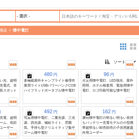
機器
>
懐中電灯
480
96
円
円
い光、超明
多機能屋外キャンプライト修理作
火災用懐中電灯、LED強光、屋外
充電式、非
業用ライトUSBパワーバンクCOB
照明、ホテル検査用、緊急用懐中
長スポット
ハイフラッドポータブル懐中電灯
電灯、ロゴ印刷可能な懐中電灯
492
162
円
円
円
充電、超明
写真用懐中電灯、二重光源、三光
康明懐中電灯の明るい明るい長持
ーム、長距
源、四光源、補給ライト、雰囲
ちバッテリー充電モデルの小型携
ユーザー
気、手持ち型クリエイティブ集中
帯超明るい卸売卸売の子供用家庭
ズーム懐中電灯
外用ユーザー