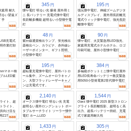
345
195
円
円
家庭用 耐久
懐中電灯 明るい光 爆発 屋外用ミ
強光懐中電灯、伸縮ズームデジタ
明るい望遠ズ
ニ 長バッテリー 充電式懐中電灯
ルディスプレイ、屋外用長距離充
 手
長距離多機能 超明るい小型懐中電
電式ウィック懐中電灯、強光長距
灯
離懐中電灯
48
90
円
円
USB充電式
紫外線通貨検出ランプ、蛍光検出
懐中電灯、火災緊急用LED強光、
明作業灯卸
器検出ペン、カラビナ、赤外線レ
家庭用充電式ホテルホテル、ロゴ
ーザーポインター、ギフト照明、
印刷可能、屋外小型懐中電灯
小型懐中電灯
195
384
円
円
5nmマネー検
超軽量充電懐中電灯、屋外パトロ
多機能ポケットミニ懐中電灯屋外
ブルLED紫
ール集中、ズームオーロラキャノ
用LED長寿命バッテリー救災緊急
ン、大型フラッドレーザーキャノ
用5050小型発電第2世代懐中電灯
ンは充電式です。
2,140
1,544
円
円
ライト、超
オークス懐中電灯 明るい光 充電
Oaks 懐中電灯 2025 新型ストロン
トライト、
超明るい屋外ロングショット ポー
グライト長距離投影、超明るく高
供向け目を
タブルサーチライト ソーラー懐中
出力、超長バッテリー持続、充電
用Z27
電灯 ホームLED
式で家庭用耐久性
1,433
305
円
円