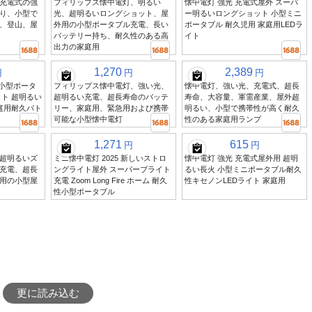
充電式の強
フィリップス懐中電灯、明るい
懐中電灯 強光 充電式屋外 スーパ
り、小型で
光、超明るいロングショット、屋
ー明るいロングショット 小型ミニ
、登山、屋
外用の小型ポータブル充電、長い
ポータブル 耐久児用 家庭用LEDラ
バッテリー持ち、耐久性のある高
イト
出力の家庭用
1,270
2,389
円
円
円
 小型ポータ
フィリップス懐中電灯、強い光、
懐中電灯、強い光、充電式、超長
ト 超明るい
超明るい充電、超長寿命のバッテ
寿命、大容量、軍需産業、屋外超
庭用耐久パト
リー、家庭用、緊急用および携帯
明るい、小型で携帯性が高く耐久
可能な小型懐中電灯
性のある家庭用ランプ
1,271
615
円
円
超明るいズ
ミニ懐中電灯 2025 新しいストロ
懐中電灯 強光 充電式屋外用 超明
充電、超長
ングライト屋外 スーパーブライト
るい長火 小型ミニポータブル耐久
用の小型屋
充電 Zoom Long Fire ホーム 耐久
性キセノンLEDライト 家庭用
性小型ポータブル
更に読み込む