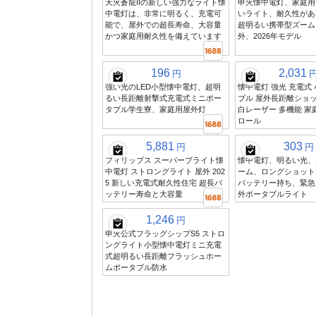
天火蒼龍IIの新しい強力なライト懐
申火懐中電灯、家庭用
中電灯は、非常に明るく、充電可
いライト、耐久性があ
能で、屋外での超長寿命、大容量
超明るい携帯型ズーム
かつ家庭用耐久性を備えています
外、2026年モデル
196
2,031
円
強い光のLED小型懐中電灯、超明
懐中電灯 強光 充電式
るい長距離射撃式充電式ミニポー
ブル 屋外長距離ショッ
タブル学生寮、家庭用屋外灯
白レーザー 多機能 家
ロール
5,881
303
円
円
フィリップス スーパーブライト懐
懐中電灯、明るい光、
中電灯 ストロングライト 屋外 202
ーム、ロングショット
5 新しい充電式耐久性住宅 超長バ
バッテリー持ち、緊急
ッテリー寿命と大容量
外ポータブルライト
1,246
円
申火公式フラッグシップS5 ストロ
ングライト小型懐中電灯ミニ充電
式超明るい長距離フラッシュホー
ムポータブル防水