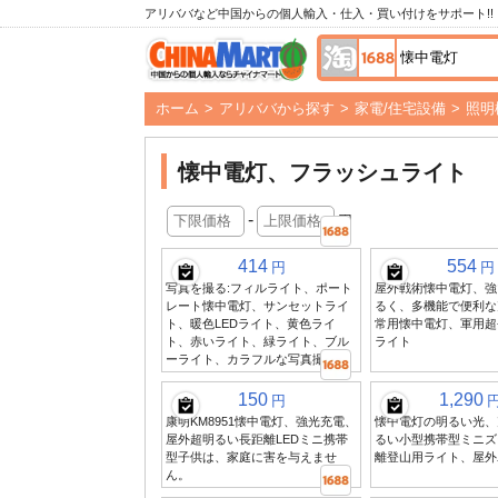
アリババなど中国からの個人輸入・仕入・買い付けをサポート!!
ホーム
>
アリババから探す
>
家電/住宅設備
>
照明
懐中電灯、フラッシュライト
-
円
414
554
円
円
写真を撮る:フィルライト、ポート
屋外戦術懐中電灯、強
レート懐中電灯、サンセットライ
るく、多機能で便利な
ト、暖色LEDライト、黄色ライ
常用懐中電灯、軍用超
ト、赤いライト、緑ライト、ブル
ライト
ーライト、カラフルな写真撮影
150
1,290
円
康明KM8951懐中電灯、強光充電、
懐中電灯の明るい光、
屋外超明るい長距離LEDミニ携帯
るい小型携帯型ミニズ
型子供は、家庭に害を与えませ
離登山用ライト、屋外
ん。