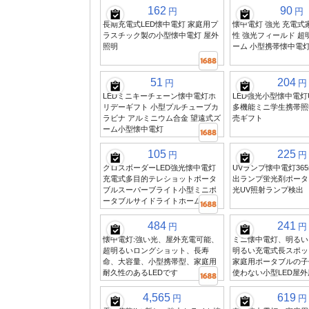
162
90
円
円
長期充電式LED懐中電灯 家庭用プ
懐中電灯 強光 充電式
ラスチック製の小型懐中電灯 屋外
性 強光フィールド 超
照明
ーム 小型携帯懐中電灯
51
204
円
円
LEDミニキーチェーン懐中電灯ホ
LED強光小型懐中電灯
リデーギフト 小型プルチューブカ
多機能ミニ学生携帯照
ラビナ アルミニウム合金 望遠式ズ
売ギフト
ーム小型懐中電灯
105
225
円
円
クロスボーダーLED強光懐中電灯
UVランプ懐中電灯36
充電式多目的テレショットポータ
出ランプ蛍光剤ポータ
ブルスーパーブライト小型ミニポ
光UV照射ランプ検出
ータブルサイドライトホーム用
484
241
円
円
懐中電灯:強い光、屋外充電可能、
ミニ懐中電灯、明るい
超明るいロングショット、長寿
明るい充電式長スポッ
命、大容量、小型携帯型、家庭用
家庭用ポータブルの子
耐久性のあるLEDです
使わない小型LED屋外
4,565
619
円
円