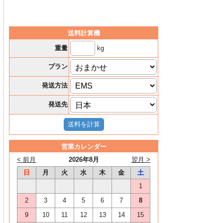
送料計算機
kg
重量
プラン
発送方法
発送先
営業カレンダー
< 前月
2026年8月
翌月 >
日
月
火
水
木
金
土
1
2
3
4
5
6
7
8
9
10
11
12
13
14
15