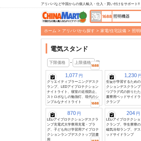
アリババなど中国からの個人輸入・仕入・買い付けをサポート!!
ホーム
>
アリババから探す
>
家電/住宅設備
>
照明
電気スタンド
-
円
1,077
1,230
円
クリエイティブラーニングデスク
生徒が学習するための
ランプ、LEDアイプロテクション
クションデスクランプ
ナイトライト、寝室の近視防止、
つプラグ式の折りたた
ストロボなしの勉強灯、現代のシ
書寮用ベッドサイドラ
ンプルなナイトライト
クランプ
870
204
円
円
LEDアイプロテクションデスクラ
LEDアイプロテクシ
ンプ充電式大学寮用充電・プラ
クランプ、学生寮寮の
グ、子ども向け学習用アイプロテ
磁気冷却ランプ、デス
クションランプデスクトップ読書
ッドサイドランプ
用