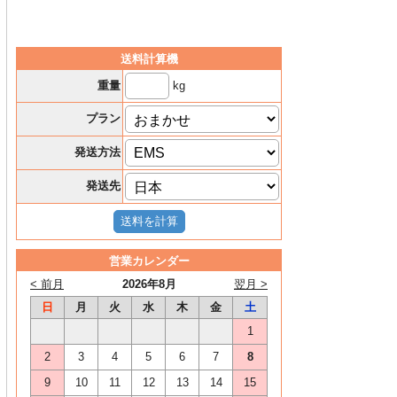
送料計算機
kg
重量
プラン
発送方法
発送先
営業カレンダー
< 前月
2026年8月
翌月 >
日
月
火
水
木
金
土
1
2
3
4
5
6
7
8
9
10
11
12
13
14
15