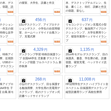
の本、デス
の寝室、大学生、読書と作文
本、デスクトップチルドレン、生
、宿題、読
徒、書くこと、街灯、読解と作文
の宿題、影なし
456
637
円
円
円
プロテクション
LEDデスクランプ、アイプロテク
リモコンクリップオン充電式小型
・作文の宿
ションデスク、小学生の自習用寝
デスクランプ、勉強用アイプロテ
特殊な反学
室、ホームベッドサイド台風ラン
クションランプ、大学生寮用ラン
ランプ
プ、充電式寮
プ、寝室作業用ベッドサイドラン
プ
4,329
1,135
円
円
円
、特殊アイ
デスクランプ学習 特殊目保護ラン
2026年モデル:デスクランプ、目の
寮、近視防
プ 全国AA学生 児童書 デスクライ
保護具、書斎、学生寮の机、読書
、USBポー
ティング宿題 フルスペクトラム 新
宿題、寝室充電、ベッドサイド読
ドデスクラン
作執筆
書ランプ
268
11,008
円
円
円
殊アイプロ
小型のデスクランプ、目を保護す
HP照明学生デスク ハイブライト全
AA学生 子
る勉強用寮、大学生用の充電用デ
スペクトル 目保護用デスクランプ
 台風 新モ
スクランプ、机のクリップオン式
縦型読書用ランプ 高校生寮用
読書ベッドサイドランプ