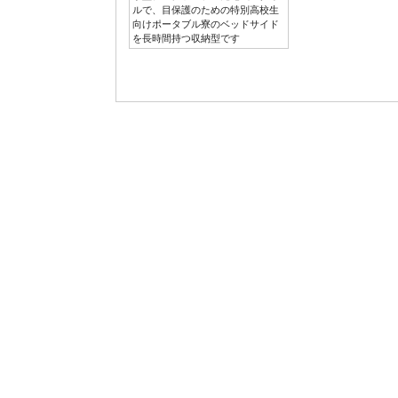
ルで、目保護のための特別高校生
向けポータブル寮のベッドサイド
を長時間持つ収納型です