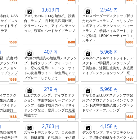
1,619
2,549
円
円
飾り USB
アメリカのレトロな勉強机、読書
クロスボーダーデスクトップ折り
ドサイドスタ
台、ランプ、旧上海共和国映画、
たたみデスクランプ、クリップオ
Dナイトライ
グリーンバンク、アイプロテクシ
ン式アイプロテクション、シャー
イデア
ョン、寝室のベッドサイドランプ
クランプ、学習ネイルアート、ま
つげ刺繍、LEDビューティーフィ
ルライト
407
5,968
円
円
円
習・読書 特
3列目の保護具の勉強用デスクラン
フルスペクトルナイトライト、デ
ランプ LE
プ、特殊クリップ、ナイトライ
スクトップ学習用デスクランプ、
ロテクション
ト、寮の充電用LED、ベッドサイ
子供読書、近視防止街灯、家庭用
トップランプ
ドの読書用ライト、学生用をアッ
アイプロテクションランプ、寮
プグレードしましょう
279
5,968
円
円
アイプロテク
LEDデスクランプ、アイプロテク
アルミ合金LEDデスクランプ学習
生用読書ラ
ション、学生学習用リーディング
用アイプロテクションインテリジ
ドサイドラ
ランプ、宿題作成用のベッドサイ
ェント誘導学生寮読書ランプベッ
の読書灯
ドランプなど、寮用ランプに充電
ドサイドテーブルランプ
可能です
2,763
4,158
円
円
円
殊目保護ラ
スマートデスクランプ、目の保護
デスクランプ、アイプロテクショ
の子供向け学
具、特殊充電、近視防止、子供寮
ン、学習用の特殊な全スペクトル