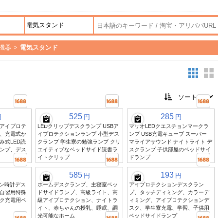
機器
>
電気スタンド
525
285
円
円
円
アイプロテ
LEDクリップデスクランプ USBア
マリオLEDクエスチョンマークラ
、充電式か
イプロテクションランプ 小型デス
ンプ USB充電キューブ スーパー
み式LED読
クランプ 学生寮の勉強ランプ クリ
マライアサウンド ナイトライト デ
ンプ、デス
エイティブなベッドサイド読書ラ
スクランプ 子供部屋のベッドサイ
イトクリップ
ドランプ
585
193
円
円
ョン時計デス
ホームデスクランプ、主寝室ベッ
アイプロテクションデスクラン
自習用特殊
ドサイドランプ、高級ライト、高
プ、タッチディミング、カラーデ
ク充電用ベ
級アイプロテクション、ナイトラ
ィミング、アイプロテクションデ
イト、赤ちゃんの授乳、睡眠、調
スク、学生寮充電、学習、子供用
光可能なホーム
ベッドサイドランプ