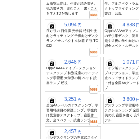
ム高突出度は、生徒が読み書き、
生、フルスペクトラム
机の書き方、読むこと、書くこと
クトップライティング
を学ぶTDを指します
書灯、台風
5,094
4,888
円
良好視力 目保護 光学習 特別生徒
Opple AAAAAアイ
向けライティング 子供向けデスク
の子供用デスク、読書
ランプ 全スペクトル防範 近視 TG
題や近視の学生向けの
032
習全スペクトルデスク
2,648
1,071
円
Opple AAAA アイプロテクション
ドイツ製デスクランプ
デスクランプ 特別児童のライティ
プロテクション、学生
ング学習用 大学寮の机 ベッド 読
止ベッドサイドランプ
書ランプ 近視
ト付き全国AAグレー
プ
3,251
3,800
円
全国AAレベルのデスクランプ、学
デスクランプ学習用特
習用特殊目の保護ランプ、学生向
テクションランプ 全国
け児童書デスクトップ、宿題作
供の机 宿題を書く 充電
文、全スペクトル読書ランプ
デル
2,457
円
小型デスクランプの充電式スタイ