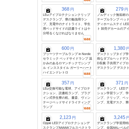
368
279
円
円
LEDアイプロテクションクリップ
ノルディック無垢材の布
デスクランプ、寮の勉強用ラン
テーブルランプ ベッ
プ、充電中のナイトライト、学生
ディホームステイ LE
用ベッドサイドの読書ライトは十
ト 卸売デカールのア
分明るくなければなりません
600
1,380
円
プリーツテーブルランプ in Nordic
デスクトップタイプ学
セラミック ベッドサイドランプ 温
殊なダブルヘッドデスク
かみのあるロマンチックでシンプ
D長腕 子供用アイプ
ル インススタイル ガーリーハート
デスクランプ デスク
ハイエンドレトロ
357
371
円
円
LED交換可能な電球、アイプロテ
デスクランプ、LED
クション、読書机ランプ、プラグ
ション学習ランプ、学
イン式学生寮の机、書斎、ヴィン
ンプ、クリップ、ベッ
テージベッドサイドライティング
ンプ、充電デスク、寮
ランプ
2,123
3,245
円
Opple LEDアイプロテクションデ
デスクランプ学習用特
スクランプAAAAAフルスペクトラ
ンプ、全国AAレベル