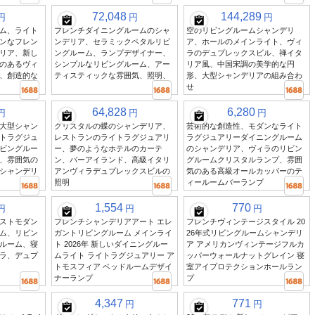
72,048
144,289
円
円
円
ム、ライト
フレンチダイニングルームのシャ
空のリビングルームシャンデリ
ンなフレン
ンデリア、セラミックペタルリビ
ア、ホールのメインライト、ヴィ
リア、新し
ングルーム、ランプデザイナー、
ラのデュプレックスビル、禅イタ
のあるヴィ
シンプルなリビングルーム、アー
リア風、中国宋調の美学的な円
、創造的な
ティスティックな雰囲気、照明、
形、大型シャンデリアの組み合わ
せ
64,828
6,280
円
円
円
大型シャン
クリスタルの蝶のシャンデリア、
芸術的な創造性、モダンなライト
トラグジュ
レストランのライトラグジュアリ
ラグジュアリーダイニングルーム
ビングルー
ー、夢のようなホテルのカーテ
のシャンデリア、ヴィラのリビン
、雰囲気の
ン、バーアイランド、高級イタリ
グルームクリスタルランプ、雰囲
シャンデリ
アンヴィラデュプレックスビルの
気のある高級オールカッパーのテ
照明
ィールームバーランプ
1,554
770
円
円
円
ストモダン
フレンチシャンデリアアート エレ
フレンチヴィンテージスタイル 20
ム、リビン
ガントリビングルーム メインライ
26年式リビングルームシャンデリ
ルーム、寝
ト 2026年 新しいダイニングルー
ア アメリカンヴィンテージフルカ
ラ、デュプ
ムライト ライトラグジュアリー ア
ッパーウォールナットグレイン 寝
トモスフィア ベッドルームデザイ
室アイプロテクションホールラン
ナーランプ
プ
4,347
771
円
円