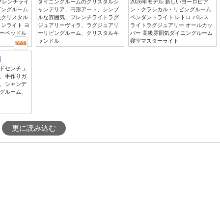
いフレンチライ
ダイニングルームのクリスタルシ
2026年モデル 新しいヨーロピア
ビングルーム
ャンデリア、円形アート、シンプ
ン・クラシカル・リビングルーム
級クリスタル
ルな雰囲気、フレンチライトラグ
ペンダントライト レトロ パレス
ンライト ヨ
ジュアリーヴィラ、ラグジュアリ
ライトラグジュアリー オールカッ
ーベッドル
ーリビングルーム、クリスタルキ
パー 高級雰囲気ダイニングルーム
ャンドル
寝室マスターライト
円
ドセンチュ
、手作りガ
、シャンデ
グルーム、
更に読み込む