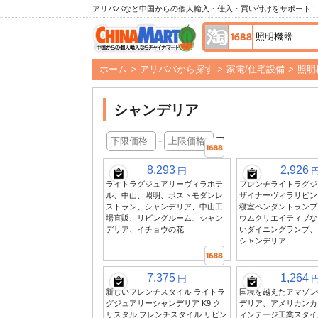
アリババなど中国からの個人輸入・仕入・買い付けをサポート!!
ホーム
>
アリババから探す
>
家電/住宅設備
>
照明
シャンデリア
-
円
8,293
2,926
円
ライトラグジュアリーヴィラホテ
フレンチライトラグジ
ル、中山、照明、ポストモダンレ
ザイナーヴィラリビン
ストラン、シャンデリア、中山工
寝室ペンダントランプ
場直販、リビングルーム、シャン
ウムクリエイティブな
デリア、イチョウの花
いダイニングランプ、
シャンデリア
7,375
1,264
円
新しいフレンチスタイル ライトラ
国境を越えたアマゾン
グジュアリーシャンデリア K9 ク
デリア、アメリカンカ
リスタル フレンチスタイル リビン
ィンテージ工業スタイ