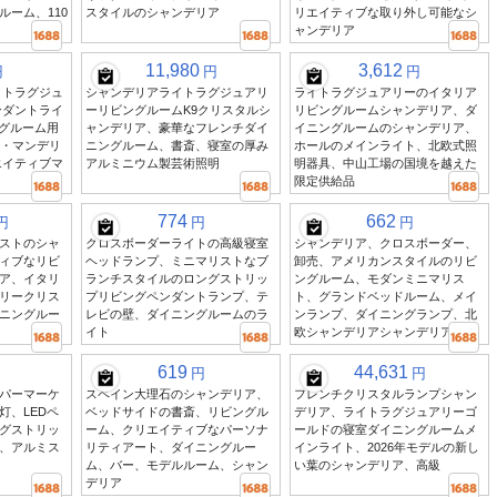
ルーム、110
スタイルのシャンデリア
リエイティブな取り外し可能なシ
ャンデリア
11,980
3,612
円
円
円
イトラグジュ
シャンデリアライトラグジュアリ
ライトラグジュアリーのイタリア
ンダントライ
ーリビングルームK9クリスタルシ
リビングルームシャンデリア、ダ
ングルーム用
ャンデリア、豪華なフレンチダイ
イニングルームのシャンデリア、
ラ・マンデリ
ニングルーム、書斎、寝室の厚み
ホールのメインライト、北欧式照
エイティブマ
アルミニウム製芸術照明
明器具、中山工場の国境を越えた
限定供給品
774
662
円
円
円
ストのシャ
クロスボーダーライトの高級寝室
シャンデリア、クロスボーダー、
ィブなリビ
ヘッドランプ、ミニマリストなブ
卸売、アメリカンスタイルのリビ
ア、イタリ
ランチスタイルのロングストリッ
ングルーム、モダンミニマリス
リークリス
プリビングペンダントランプ、テ
ト、グランドベッドルーム、メイ
ニングルー
レビの壁、ダイニングルームのラ
ンランプ、ダイニングランプ、北
イト
欧シャンデリアシャンデリア
619
44,631
円
円
パーマーケ
スペイン大理石のシャンデリア、
フレンチクリスタルランプシャン
灯、LEDペ
ベッドサイドの書斎、リビングル
デリア、ライトラグジュアリーゴ
グストリッ
ーム、クリエイティブなパーソナ
ールドの寝室ダイニングルームメ
、アルミス
リティアート、ダイニングルー
インライト、2026年モデルの新し
ム、バー、モデルルーム、シャン
い葉のシャンデリア、高級
デリア