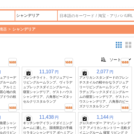
機器
>
シャンデリア
11,107
2,077
円
円
円
ュアリーデ
フレンチライト、ラグジュアリー
アメリカンスタンダードのフレン
グルームの
リビングルームランプ、ヴィラデ
チスタイルの軽やかなラグジュア
、アルミニ
ュプレックスダイニングルーム、
リーリビングルームランプ、ヴィ
居心地の良
寝室シャンデリア、ゲストハウス
ラデュプレックスダイニングルー
ブドウの枝
シャンデリア、八角形ビーズタッ
ムの寝室シャンデリア、ゲストハ
セルクリスタルランプ
ウスシャンデリア、八角形のビー
ズクリスタルランプ
11,438
1,144
円
円
円
衛星シャン
キッチンやアイランドダイニング
クロスボーダー アマゾン シャンデ
ントリーヴ
ルームに適した、国境限定の手織
リア アメリカンカントリー 北欧ダ
ルのリビン
りラタンシャンデリア ボヘミアン
イニングルーム 寝室 リビング ク