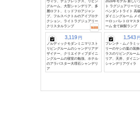
ヴィラ、デュプレックス、リビン
2026年モデル 新し
グルーム、大型シャンデリア、多
ト ラグジュアリーリ
層ロフト、ミッドフロアジャン
ペンダントライト 高
プ、フルスペクトルのアイプロテ
ダイニングルーム メイ
クション、ライトラグジュアリー
ーロッパレトロマスタ
クリスタルランプ
ーム 全て銅製ランプ
3,119
1,543
円
ノルディックモダンミニマリスト
フレンチ・ムノラミッ
リビングルームのシャンデリアデ
リーのヤシの葉の装飾
ザイナー、クリエイティブダイニ
ラスのリビングルーム
ングルームの寝室の勉強、ホテル
リア、天井、ダイニン
のアラバスター大理石シャンデリ
シャンデリアヴィラ
ア