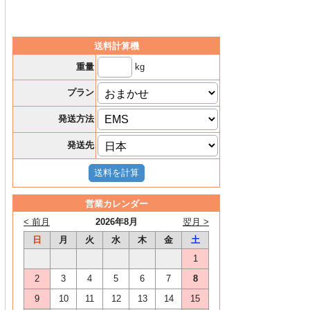
送料計算機
kg
重量
プラン
発送方法
発送先
営業カレンダー
< 前月
2026年8月
翌月 >
日
月
火
水
木
金
土
1
2
3
4
5
6
7
8
9
10
11
12
13
14
15