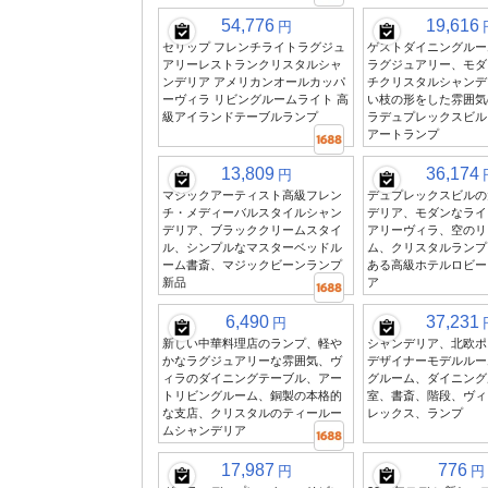
54,776
19,616
円
セリップ フレンチライトラグジュ
ゲストダイニングルー
アリーレストランクリスタルシャ
ラグジュアリー、モダ
ンデリア アメリカンオールカッパ
チクリスタルシャンデ
ーヴィラ リビングルームライト 高
い枝の形をした雰囲気
級アイランドテーブルランプ
ラデュプレックスビル
アートランプ
13,809
36,174
円
マジックアーティスト高級フレン
デュプレックスビルの
チ・メディーバルスタイルシャン
デリア、モダンなライ
デリア、ブラッククリームスタイ
アリーヴィラ、空のリ
ル、シンプルなマスターベッドル
ム、クリスタルランプ
ーム書斎、マジックビーンランプ
ある高級ホテルロビー
新品
ア
6,490
37,231
円
新しい中華料理店のランプ、軽や
シャンデリア、北欧ポ
かなラグジュアリーな雰囲気、ヴ
デザイナーモデルルー
ィラのダイニングテーブル、アー
グルーム、ダイニング
トリビングルーム、銅製の本格的
室、書斎、階段、ヴィ
な支店、クリスタルのティールー
レックス、ランプ
ムシャンデリア
17,987
776
円
円