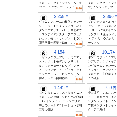
グルーム、ダイニングルーム、寝
グルームとダイニング
室 アルミニウムアートライト
V分子シャンデリア
2,258
2,860
円
ダイニングルームの枝型シャンデ
フレンチスタイル ラ
リア、ライトラグジュアリーのモ
アリー クリスタルペ
ダンミニマリストバー、台北のウ
ト リビング&ダイニ
ーマンティアンスタープロジェク
ランプ ETL認定ヴィ
ション、長ストリップレストラン
エ アルミニウムクリ
照明器具が国境を越えています
テリアル
4,154
10,174
円
ライトラグジュアリー、ミニマリ
ポストモダンミニマリ
スト、ポストモダン、クリスタ
ンデリア、クリエイテ
ル、ウォータードロップ、グラ
ングルームシャンデリ
ス、シャンデリア、ヴィラ、ダイ
アンライトラグジュア
ニングホール、リビングルーム、
タル照明、主寝室ダイ
書斎、ホテル照明器具
ムの照明
1,445
753
円
円
モダンなミニマリストなダイニン
中山照明、ジム、スー
グルームの照明、リビングの寝室L
ット、商業用吊り下げ
EDメインライト、シャンデリア、
ンダントライト、ロン
中山のホームデコレーション照明
プ枝ペンダントライト
工場の直販
クエア天井灯