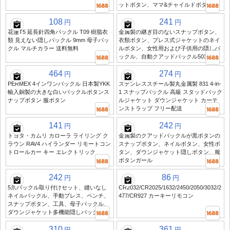
ットボタン、ママ&チャイルドボタン
108
241
円
円
花蓮T5 延長針四角バックル T09 樹脂衣
金属製の継ぎ目のないスナップボタン、
類 見えない隠しバックル 9mm 母子バッ
衣類ボタン、プレス式ジャケットのネイ
クル マルチカラー 送料無料
ルボタン、女性用および子供用の隠しバ
ックル、自動クアッドバックル503
464
274
円
円
PERMEX 4インワンバックル 日本製YKK
ステンレススチール製丸金属製 831 4-in-
輸入銅製の大きな白いバックルボタンス
1 スナップバックル 高級 スタッドバック
ナップボタン 服ボタン
ルジャケット ダウンジャケット カーテ
ンストラップ フリー配送
141
242
円
円
トヨタ・カムリ カローラ ライリング ク
金属製のクアッドバックルが黒ボタンの
ラウン RAV4 ハイランダー リモートコン
スナップボタン、ネイルボタン、女性ボ
トロールカー キー エレクトリック
タン、ダウンジャケット隠しボタン、服
ボタンガール
242
86
円
円
5爪バックル取り付けセット、縫いなし
CR2032/CR2025/1632/2450/2050/3032/2
ネイルバックル、手動プレス、ペンチ、
477/CR927 カーキーリモコン
スナップボタン、工具、母子バックル、
ダウンジャケット多機能隠しバックル
310
361
円
円