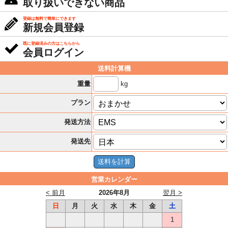
取り扱いできない商品
登録は無料で簡単にできます
新規会員登録
既に登録済みの方はこちらから
会員ログイン
送料計算機
kg
重量
プラン
発送方法
発送先
営業カレンダー
< 前月
2026年8月
翌月 >
日
月
火
水
木
金
土
1