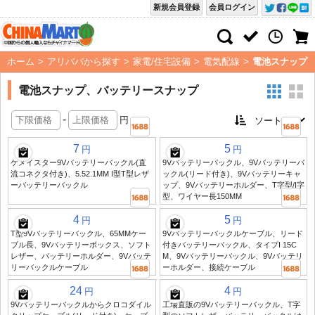
新規会員登録
会員ログイン
ホーム
>
アリババから探す
>
家電/住宅設備
>
電気配線
>
電池スナップ
電池スナップ、バッテリースナップ
-
円
7
5
円
円
ケメイスター9Vバッテリーバックル(直
9Vバッテリーバックル、9Vバッテリーバ
流コネクタ付き)、5.52.1MM I型T型レザ
ックル(リード付き)、9Vバッテリーキャ
ーバッテリーバックル
ップ、9Vバッテリーホルダー、T字型/I字
型、ワイヤー長150MM
4
5
円
円
T型9Vバッテリーバックル、65MMケー
9Vバッテリーバックルケーブル、リード
ブル長、9Vバッテリーボックス、ソフト
付きバッテリーバックル、タイプI 15C
レザー、バッテリーホルダー、9Vバッテ
M、9Vバッテリーバックル、9Vバッテリ
リーバックルケーブル
ーホルダー、接続ケーブル
24
4
円
円
9Vバッテリーバックルからクロコダイル
工場直販の9Vバッテリーバックル、T字