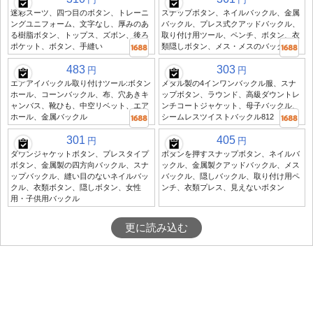
迷彩スーツ、四つ目のボタン、トレーニ
スナップボタン、ネイルバックル、金属
ングユニフォーム、文字なし、厚みのあ
バックル、プレス式クアッドバックル、
る樹脂ボタン、トップス、ズボン、後ろ
取り付け用ツール、ペンチ、ボタン、衣
ポケット、ボタン、手縫い
類隠しボタン、メス・メスのバックル
483
303
円
円
エアアイバックル取り付けツール:ボタン
メタル製の4インワンバックル服、スナ
ホール、コーンバックル、布、穴あきキ
ップボタン、ラウンド、高級ダウントレ
ャンバス、靴ひも、中空リベット、エア
ンチコートジャケット、母子バックル、
ホール、金属バックル
シームレスツイストバックル812
301
405
円
円
ダウンジャケットボタン、プレスタイプ
ボタンを押すスナップボタン、ネイルバ
ボタン、金属製の四方向バックル、スナ
ックル、金属製クアッドバックル、メス
ップバックル、縫い目のないネイルバッ
バックル、隠しバックル、取り付け用ペ
クル、衣類ボタン、隠しボタン、女性
ンチ、衣類プレス、見えないボタン
用・子供用バックル
更に読み込む