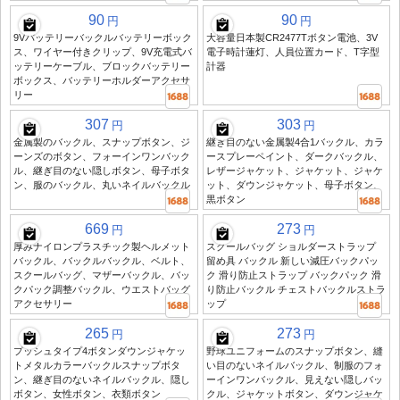
90
90
円
円
9Vバッテリーバックルバッテリーボック
大容量日本製CR2477Tボタン電池、3V
ス、ワイヤー付きクリップ、9V充電式バ
電子時計蓮灯、人員位置カード、T字型
ッテリーケーブル、ブロックバッテリー
計器
ボックス、バッテリーホルダーアクセサ
リー
307
303
円
円
金属製のバックル、スナップボタン、ジ
継ぎ目のない金属製4合1バックル、カラ
ーンズのボタン、フォーインワンバック
ースプレーペイント、ダークバックル、
ル、継ぎ目のない隠しボタン、母子ボタ
レザージャケット、ジャケット、ジャケ
ン、服のバックル、丸いネイルバックル
ット、ダウンジャケット、母子ボタン、
黒ボタン
669
273
円
円
厚みナイロンプラスチック製ヘルメット
スクールバッグ ショルダーストラップ
バックル、バックルバックル、ベルト、
留め具 バックル 新しい減圧バックパッ
スクールバッグ、マザーバックル、バッ
ク 滑り防止ストラップ バックパック 滑
クパック調整バックル、ウエストバッグ
り防止バックル チェストバックルストラ
アクセサリー
ップ
265
273
円
円
プッシュタイプ4ボタンダウンジャケッ
野球ユニフォームのスナップボタン、縫
トメタルカラーバックルスナップボタ
い目のないネイルバックル、制服のフォ
ン、継ぎ目のないネイルバックル、隠し
ーインワンバックル、見えない隠しバッ
ボタン、女性ボタン、衣類ボタン
クル、ジャケットボタン、ダウンジャケ