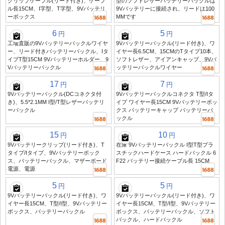
クリップケーブル(リード付き)、ケーブ
型のソフトレザーバッテリーバックルは
ル長15CM、I字型、T字型、9Vバッテリ
9Vバッテリーに接続され、リードは100
ーボックス
MMです
6
5
円
円
工場直販の9Vバッテリーバックルワイヤ
9Vバッテリーバックル(リード付き)、ワ
ー、リード付きバッテリーバックル、Iタ
イヤー長6.5CM、15CMのTタイプ10本、
イプT型15CM 9Vバッテリーホルダー、9
ソフトレザー、アイアンキャップ、9Vバ
Vバッテリーバックル
ッテリーバックルワイヤー
17
7
円
円
9Vバッテリーバックル(DCコネクタ付
9Vバッテリーバックルコネクタ T型/Iタ
き)、5.5*2.1MM I型/T型レザーバッテリ
イプ ワイヤー長15CM 9Vバッテリーボッ
ーバックル
クス バッテリーキャップ バッテリーバ
ックル
15
10
円
円
9Vバッテリークリップ(リード付き)、T
在庫 9Vバッテリーバックル I型T型プラ
タイプ/Iタイプ、9Vバッテリーボック
スチックハードケース ハードバックル 6
ス、バッテリーバックル、マザーボード
F22 バッテリー接続ケーブル長 15CM
電源、電源
5
5
円
円
9Vバッテリーバックル(リード付き)、ワ
9Vバッテリーバックル(リード付き)、ワ
イヤー長15CM、T型/I型、9Vバッテリー
イヤー長15CM、T型/I型、9Vバッテリー
ボックス、バッテリーバックル
ボックス、バッテリーバックル、ソフト
バックル、ハードバックル