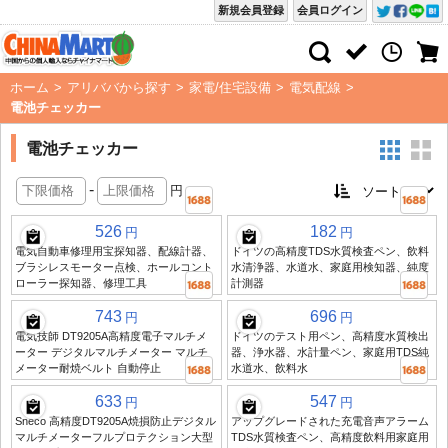
新規会員登録
会員ログイン
ホーム
>
アリババから探す
>
家電/住宅設備
>
電気配線
>
電池チェッカー
電池チェッカー
-
円
526
182
円
円
電気自動車修理用宝探知器、配線計器、
ドイツの高精度TDS水質検査ペン、飲料
ブラシレスモーター点検、ホールコント
水清浄器、水道水、家庭用検知器、純度
ローラー探知器、修理工具
計測器
743
696
円
円
電気技師 DT9205A高精度電子マルチメ
ドイツのテスト用ペン、高精度水質検出
ーター デジタルマルチメーター マルチ
器、浄水器、水計量ペン、家庭用TDS純
メーター耐焼ベルト 自動停止
水道水、飲料水
633
547
円
円
Sneco 高精度DT9205A焼損防止デジタル
アップグレードされた充電音声アラーム
マルチメーターフルプロテクション大型
TDS水質検査ペン、高精度飲料用家庭用