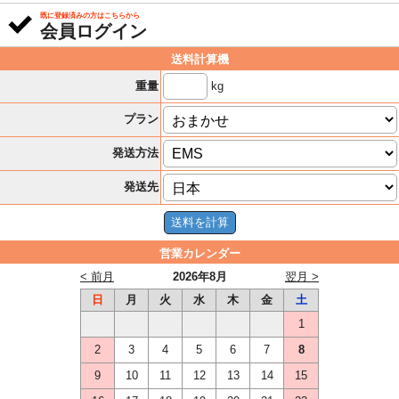
既に登録済みの方はこちらから
会員ログイン
送料計算機
kg
重量
プラン
発送方法
発送先
営業カレンダー
< 前月
2026年8月
翌月 >
日
月
火
水
木
金
土
1
2
3
4
5
6
7
8
9
10
11
12
13
14
15