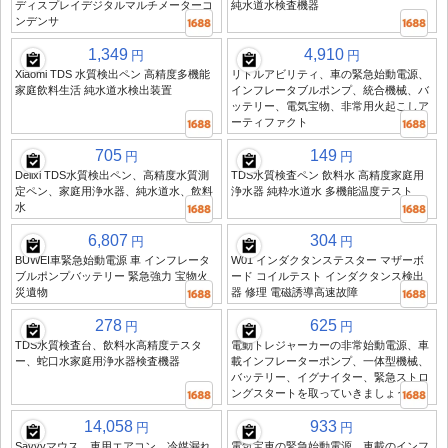
ディスプレイデジタルマルチメーターコ
純水道水検査機器
ンデンサ
1,349
4,910
円
円
Xiaomi TDS 水質検出ペン 高精度多機能
リトルアビリティ、車の緊急始動電源、
家庭飲料生活 純水道水検出装置
インフレータブルポンプ、統合機械、バ
ッテリー、電気宝物、非常用火起こしア
ーティファクト
705
149
円
円
Delixi TDS水質検出ペン、高精度水質測
TDS水質検査ペン 飲料水 高精度家庭用
定ペン、家庭用浄水器、純水道水、飲料
浄水器 純粋水道水 多機能温度テスト
水
6,807
304
円
円
BUWEI車緊急始動電源 車 インフレータ
W01 インダクタンステスター マザーボ
ブルポンプバッテリー 緊急強力 宝物火
ード コイルテスト インダクタンス検出
災遺物
器 修理 電磁誘導高速故障
278
625
円
円
TDS水質検査台、飲料水高精度テスタ
電動トレジャーカーの非常始動電源、車
ー、蛇口水家庭用浄水器検査機器
載インフレーターポンプ、一体型機械、
バッテリー、イグナイター、緊急ストロ
ングスタートを取っていきましょう
14,058
933
円
円
Savvyマウス、車用エアコン、冷媒漏れ
電気宝車の緊急始動電源、車載のインフ