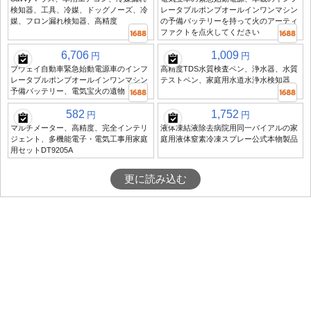
検知器、工具、冷媒、ドッグノーズ、冷
レータブルポンプオールインワンマシン
媒、フロン漏れ検知器、高精度
の予備バッテリーを持って火のアーティ
ファクトを点火してください
6,706
1,009
円
円
ブウェイ自動車緊急始動電源車のインフ
高精度TDS水質検査ペン、浄水器、水質
レータブルポンプオールインワンマシン
テストペン、家庭用水道水浄水検知器
予備バッテリー、電気宝火の遺物
582
1,752
円
円
マルチメーター、高精度、完全インテリ
液体凍結液除去病院用同一バイアルの家
ジェント、多機能電子・電気工事用家庭
庭用液体窒素冷凍スプレー公式本物製品
用セットDT9205A
更に読み込む