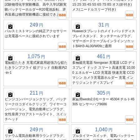
試験物理化学実験機器、高中入学試験実
1S 2S 3S 4S 5S 6S 7S 8S オス(針付き)
験バッテリーホルダーR20電池反転、逆
メス(ニードルスリーブ付き)
再装着は物理実験機器に接続できません
249
31
円
円
パルスミストマシンの純正アクセサリー
Huaweiタブレットのメイトパッドディス
は充電器ベースに接続されています
プレイスタンド、タッチテールプラグ、
マザーボードケーブルインラインソケッ
トBAH3-AL00/W09に適用
1,075
461
円
円
電動蚊たたき 充電式家庭用超強力な蚊た
多機能充電器 Nengwan 充電器 LCD ディ
たきランプフライ 蚊グリッド 自動屋内2
スプレイ ドック スマート高速充電 10,00
-in-1
0 エネルギー LCD 充電器 快速充電 CCD
マシン カメラ充電器ホルダー 充電 イン
テリジェントディスプレイ
211
305
円
円
ピンジコンバージョンクリップ、バッテ
家庭用wedo2.0モーター 45304 チルト45
リークロコダイルクリップ、ワイヤーコ
305 センサーハブ9686
ンバージョン、電気自動車ピンプラグ、
女性座席フロアストールライト、スイッ
チヘッド
249
1,040
円
円
リチウム電気自動車用ラウンドプラグ、
ブルタイマースイッチ、電気バッテリー