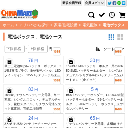
新規会員登録
会員ログイン
ホーム
>
アリババから探す
>
家電/住宅設備
>
電気配線
>
電池ボックス
電池ボックス、電池ケース
-
円
78
30
円
円
単三三電池8セルバッテリーボックス、2.
1/2/3/4 SMDバッテリーホルダー用の186
1*5.5直流プラグ、8AA蛍光パネル、LED
50 SMDバッテリーホルダー、シングル/
ライトサイン、12Vバッテリーホルダー
デュアル/トリプル/4桁バッテリーコンパ
ートメント(金メッキ)
83
5
円
円
18650リチウムバッテリー充電器、単一
BS5-1バッテリーホルダー、CR2032縦型
充電、シングルスロット、デュアルチャ
バッテリーホルダー、BS-5バッテリーホ
ージ、複数スタイル、リチウム電池ソケ
ルダー、2032バッテリーボックス、3Pボ
ット充電器、宜航工場卸売
タンバッテリー
24
65
円
円
2人乗りUSBバッテリーチャージャー、
リチウムバッテリー充電器、多機能リチ