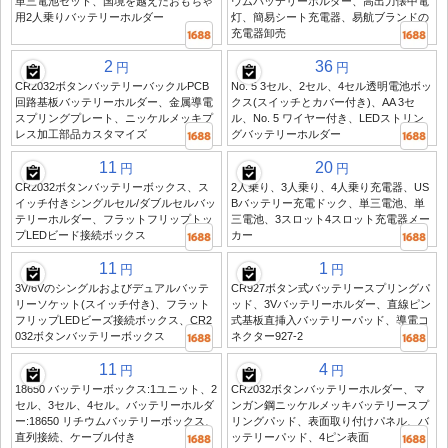
単三電池セット、国境を越えたおもちゃ
ウムバッテリーホルダー、高出力懐中電
用2人乗りバッテリーホルダー
灯、簡易シート充電器、易航ブランドの
充電器卸売
2
36
円
円
CR2032ボタンバッテリーバックルPCB
No. 5 3セル、2セル、4セル透明電池ボッ
回路基板バッテリーホルダー、金属導電
クス(スイッチとカバー付き)、AA 3セ
スプリングプレート、ニッケルメッキプ
ル、No. 5 ワイヤー付き、LEDストリン
レス加工部品カスタマイズ
グバッテリーホルダー
11
20
円
円
CR2032ボタンバッテリーボックス、ス
2人乗り、3人乗り、4人乗り充電器、US
イッチ付きシングルセル/ダブルセルバッ
Bバッテリー充電ドック、単三電池、単
テリーホルダー、フラットフリップトッ
三電池、3スロット4スロット充電器メー
プLEDビード接続ボックス
カー
11
1
円
円
3V/6Vのシングルおよびデュアルバッテ
CR927ボタン式バッテリースプリングパ
リーソケット(スイッチ付き)、フラット
ッド、3Vバッテリーホルダー、直線ピン
フリップLEDビーズ接続ボックス、CR2
式基板直挿入バッテリーパッド、導電コ
032ボタンバッテリーボックス
ネクター927-2
11
4
円
円
18650 バッテリーボックス:1ユニット、2
CR2032ボタンバッテリーホルダー、マ
セル、3セル、4セル。バッテリーホルダ
ンガン鋼ニッケルメッキバッテリースプ
ー:18650 リチウムバッテリーボックス、
リングパッド、表面取り付けパネル、バ
直列接続、ケーブル付き
ッテリーパッド、4ピン表面