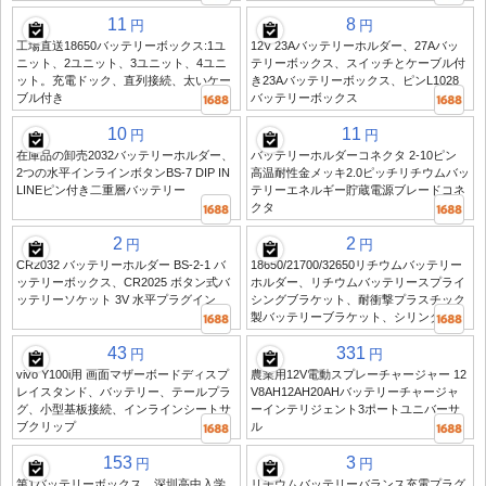
11
8
円
円
工場直送18650バッテリーボックス:1ユ
12V 23Aバッテリーホルダー、27Aバッ
ニット、2ユニット、3ユニット、4ユニ
テリーボックス、スイッチとケーブル付
ット。充電ドック、直列接続、太いケー
き23Aバッテリーボックス、ピンL1028
ブル付き
バッテリーボックス
10
11
円
円
在庫品の卸売2032バッテリーホルダー、
バッテリーホルダーコネクタ 2-10ピン
2つの水平インラインボタンBS-7 DIP IN
高温耐性金メッキ2.0ピッチリチウムバッ
LINEピン付き二重層バッテリー
テリーエネルギー貯蔵電源ブレードコネ
クタ
2
2
円
円
CR2032 バッテリーホルダー BS-2-1 バ
18650/21700/32650リチウムバッテリー
ッテリーボックス、CR2025 ボタン式バ
ホルダー、リチウムバッテリースプライ
ッテリーソケット 3V 水平プラグイン
シングブラケット、耐衝撃プラスチック
製バッテリーブラケット、シリンダー
43
331
円
円
vivo Y100i用 画面マザーボードディスプ
農業用12V電動スプレーチャージャー 12
レイスタンド、バッテリー、テールプラ
V8AH12AH20AHバッテリーチャージャ
グ、小型基板接続、インラインシートサ
ーインテリジェント3ポートユニバーサ
ブクリップ
ル
153
3
円
円
第1バッテリーボックス、深圳高中入学
リチウムバッテリーバランス充電プラグ