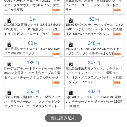
保護カバー付き充電ポートDC2.1、ビデ
車充電保護、給湯器、自動電源オフ、タ
オロータスマウス、3穴キャノン、マウ
イムコントロール、ソケットコントロー
ス、女性座席
ラー
1
62
円
円
DC005 002 電源ソケット 3.5*1.3 5.5*2.1
18650 SMDバッテリーホルダーは、1 x 2
MM 充電ポート DC 電源ソケット メス
SMDバッテリーコンパートメントに直接
トリプルピン ストレートプラグ
挿入 18650バッテリーボックス
80
248
円
円
直流電源ソケット 3.5*1.1/1.3/5.5*2.1MM
5個入り CR1220 CR2032 CR2450 LR44
メス 002/005コネクタ
ボタン 3Vボタンホルダー(はんだ付き)
185
247
円
円
Dayiデュアルシートチャージャーart 48V
電気自動車用充電ソケット、リチウムバ
88V/A3充電器 2106席 丸穴ケーブル充電
ッテリーインターフェース、電源コー
ダイレクトチャージ デュアルチャージ
ド、オス・メスプラグ、バッテリー充電
アダプターソケット
353
432
円
円
電気自動車充電口座ソケット製品プラグ
Big I Art チャージャー 2106/A3/88F 電動
バッテリーカーのオス・メスドッキング
レンチチャージャー チャージャー 2103/
プラグコンバーターコネクタソケット
2101 汎用
更に読み込む