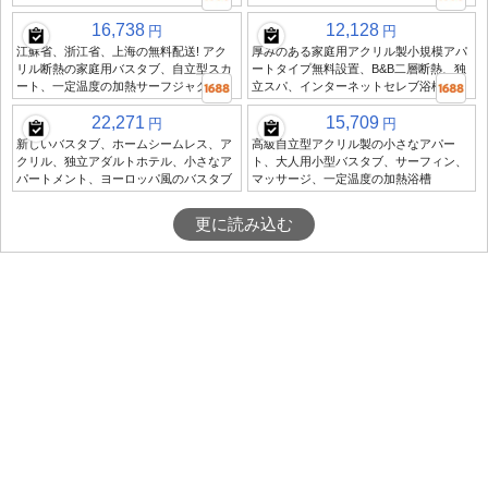
16,738
12,128
円
円
江蘇省、浙江省、上海の無料配送! アク
厚みのある家庭用アクリル製小規模アパ
リル断熱の家庭用バスタブ、自立型スカ
ートタイプ無料設置、B&B二層断熱、独
ート、一定温度の加熱サーフジャグジー
立スパ、インターネットセレブ浴槽
22,271
15,709
円
円
新しいバスタブ、ホームシームレス、ア
高級自立型アクリル製の小さなアパー
クリル、独立アダルトホテル、小さなア
ト、大人用小型バスタブ、サーフィン、
パートメント、ヨーロッパ風のバスタブ
マッサージ、一定温度の加熱浴槽
更に読み込む