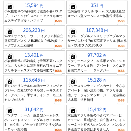
15,594
351
円
円
小規模世帯の高齢者向け設置不要バスタ
恒街浴槽 アクリル ホーム 大人用独立型
ブ、モバイル独立スパミニアクリルホー
オーバル型シームレス一体型深浸浴盆
ムステイアダルトバスタブ
206,233
187,348
円
円
Weirui サニタリーウェア イタリア製自立
リグレーダブルノンスリップバブルマッ
型家庭用バスタブ B&B輸入 PMMAポリマ
サージ 1.5〜1.7m 家庭用アクリル 日本風
ーダブル人工石浴槽
呂 バスタブ AQ1766UQ
13,401
97,702
円
円
小規模世帯の高齢者向け設置不要バスタ
リグリーバスタブ、家庭用アダルトシャ
ブは、大人向けに送料無料の独立ミニア
ワー、アクリル製小アパート、スクエア
クリルホームステイで移動可能です
着脱式スカート、ジャグジー
115,645
15,128
円
円
新しいオリジナルの本物サーフィンジャ
フリースタンディングスカート、小さな
グジー、自立型アクリル製サーモスタテ
アパート、深い浸浴浴槽、アクリル浴
ィックベルト、手すり、インターネット
槽、サーフィンマッサージ、一定温度の
セレブの浴槽
温水浴、送料無料
31,042
15,442
円
円
バスタブ、ホーム、統合型シームレス、
家庭用アクリル製の小さなアパートは、
小アパートメント、アダルトホテルB&
カラーの二重断熱材、自立型スパ、イン
B、自立型、ガチョウ卵型アクリル製ヨ
ターネット有名人のバスタブ、バスタブ
ーロッパ風浴槽
を設置する必要はありません