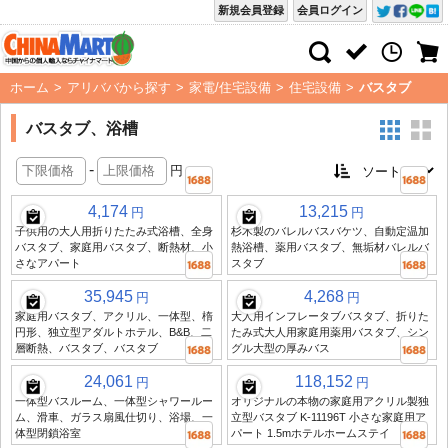
新規会員登録
会員ログイン
ホーム
>
アリババから探す
>
家電/住宅設備
>
住宅設備
>
バスタブ
バスタブ、浴槽
-
円
4,174
13,215
円
円
子供用の大人用折りたたみ式浴槽、全身
杉木製のバレルバスバケツ、自動定温加
バスタブ、家庭用バスタブ、断熱材、小
熱浴槽、薬用バスタブ、無垢材バレルバ
さなアパート
スタブ
35,945
4,268
円
円
家庭用バスタブ、アクリル、一体型、楕
大人用インフレータブバスタブ、折りた
円形、独立型アダルトホテル、B&B、二
たみ式大人用家庭用薬用バスタブ、シン
層断熱、バスタブ、バスタブ
グル大型の厚みバス
24,061
118,152
円
円
一体型バスルーム、一体型シャワールー
オリジナルの本物の家庭用アクリル製独
ム、滑車、ガラス扇風仕切り、浴場、一
立型バスタブ K-11196T 小さな家庭用ア
体型閉鎖浴室
パート 1.5mホテルホームステイ