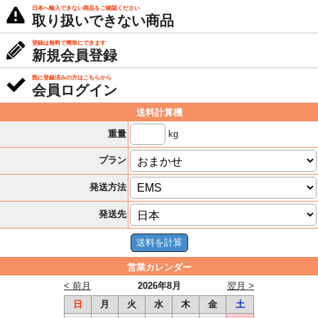
日本へ輸入できない商品をご確認ください
取り扱いできない商品
登録は無料で簡単にできます
新規会員登録
既に登録済みの方はこちらから
会員ログイン
送料計算機
kg
重量
プラン
発送方法
発送先
営業カレンダー
< 前月
2026年8月
翌月 >
日
月
火
水
木
金
土