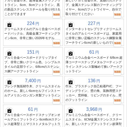
アルミ合金巾木、超薄金属スナップフッ
新しいアルミ合金巾木、直線の刃スナッ
トライン、6cm、8cmフットライン、黒
プ、金属ステンレス製のフーティングワ
の新品ステンレススチールを取り付ける
イヤー、6cmのフットワイヤー、自分で
ことができます
取り付けてください
224
227
円
円
クリームスタイルのアルミ合金ベースボ
インターネットセレブリティクリームス
ードバックル、高級金属フーティングラ
タイルのアルミベースボードは、家庭用
イン6cm、非常に狭い2026年モデル
に非常に狭い足幅のステンレス鋼製金属
フーチライン6cmの新しいものでした
151
61
円
円
アルミ合金ベースボードクリップタイ
アルミニウム合金ベースボード 6/8cm 超
プ、非常に狭いクリーム色、シンプルス
薄コーナースナップメタルフーティング
タイルの足部ライン、6/8cmのステンレ
ライン ステンレス製極めて狭いアークフ
ス鋼アークフットライン
ットライン
7,400
136
円
円
フレンチ無垢材巾木、クリームスタイル
巾木、プラスチック自己粘着PVC、フー
のホーム、新しい6cmセルフインストー
ディングライン、壁の角、装飾用壁ステ
ルアメリカンロンガン木製フットライン
ッカー、窓枠板、リビングのタイル、壁
のフットライン
61
3,968
円
円
アルミ合金ベースボードスナップオンオ
アルミニウム合金ベースボード、クリー
ールアルミフットライン 6cm8cmステン
ムスタイル、6CM金属ステンレススチー
レス超薄型ミニマリストメタルフットラ
ル、新しいスナップフットライン超薄型