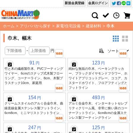
新規会員登録
会員ログイン
ホーム
>
アリババから探す
>
家電/住宅設備
>
建築材料
>
巾木
巾木、幅木
-
円
91
123
円
円
竹と木の繊維製巾木、PVCフーティング
純粋な無垢の巾木、ベーキングラッカ
ワイヤー、6cmのスナップ式木製フロー
ー、ブラックダイヤモンドフラワー、ホ
リング、コーナーライン、8cm、木製プ
ワイトアプリコットグレー、ココア、カ
ラスチック10cm、家庭用
スタードホワイト、フロアフティングと
フットライン
154
493
円
円
クリームスタイルのアルミ合金巾木、曲
アルミ合金巾木、インターネットセレブ
線直線金属ステンレス製フットライン、
リティクリーム風、非常に狭い床のコー
6cm8cm、ミニマリストフットライン
ナーフットライン、6cm8cmの金属ステ
ンレス製フーティングライン
247
125
円
円