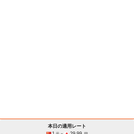
本日の適用レート
1
29.99
元 =
円