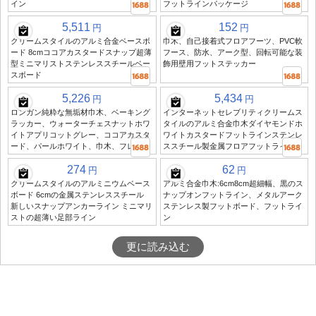
イン
フットラインパッケージ
5,511
152
円
円
クリームスタイルのアルミ合金ベースボ
巾木、自己接着式フロアフーツ、PVC軟
ード 8cmココアカスタードスナップ超薄
フース、防水、アーク型、回転可能な装
型ミニマリストステンレススチールベー
飾用壁用フットステッカー
スボード
5,226
5,434
円
円
ロンガン純粋な無垢材巾木、ベーキング
インターネットセレブリティクリームス
ラッカー、ウォーターチェスナットホワ
タイルのアルミ合金巾木ダイヤモンドホ
イトアプリコットグレー、ココアカスタ
ワイトカスタードフットラインステンレ
ード、パールホワイト、巾木、フレンチ
ススチール製金属フロアフットライン
274
62
円
円
クリームスタイルのアルミニウムベース
アルミ合金巾木:6cm8cm超細幅、黒のス
ボード 6cmの金属ステンレススチール
ナップオンフットライン、メタルアーク
新しいスナップアンカーライン ミニマリ
ステンレス製フットボード、フットライ
ストの超薄い足部ライン
ン
更に読み込む