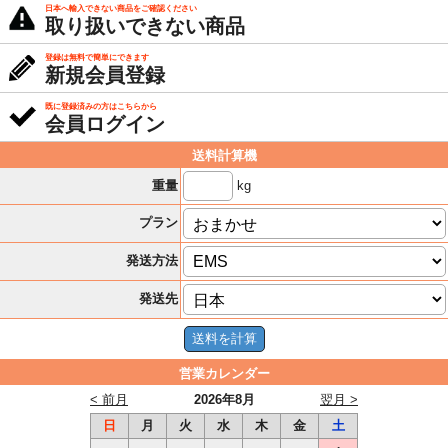
日本へ輸入できない商品をご確認ください
取り扱いできない商品
登録は無料で簡単にできます
新規会員登録
既に登録済みの方はこちらから
会員ログイン
送料計算機
kg
重量
プラン
発送方法
発送先
営業カレンダー
< 前月
2026年8月
翌月 >
日
月
火
水
木
金
土