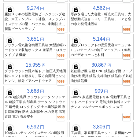
9,274
4,562
円
円
亜鉛メッキの新型電気ビームクランプ建
厚みを増した大容量・幅広の工具箱、大
設、木工テンプレート補強、ステップバ
型移動式複合トロリー工具箱、ドアと窓
イステップの梁、バックル、剥離防止、
の水力発電建設箱
新型ビームクランプ
3,651
5,144
円
円
デリクシ電気複合積層工具箱 大型拡幅ハ
建設プロジェクトの品質受容マニュアル
ードウェア収納ボックス 産業用トロリー
+ 古いテーブルの施工マニュアル + 無料
タイプ 多機能
のビデオコースと材料
15,955
30,867
円
円
グッドウッドの隠木製ドア 油圧式天地回
鉄筋曲げ機 自動 CNC 鉄筋曲げ機 フープ
転シャフト自動戻り、双方向開閉ヒンジ
曲げ機 攪拌 鉄筋 丸棒曲げ 鉄筋曲げ 鉄筋
ヒンジ、軸外ドアハードウェア
曲げ鉄筋機
3,668
909
円
円
2026 建設業界 クラウドデータ ソフトゲ
Comex 家庭用電動ドリル 電動手工具セ
ル 建設工学 内部産業 データ ソフトウェ
ット ハードウェア 電気技師 特殊メンテ
ア 暗号化 ロックドッグ 土木建設設置 市
ナンス マルチツールボックス 大工
営庭園装飾 防火 水利保全 水力発電 高速
道路 電力 石炭安全
6,592
3,806
円
円
100個のステップバイステップの建設用
工具箱、家庭用工具セット、多機能ハー