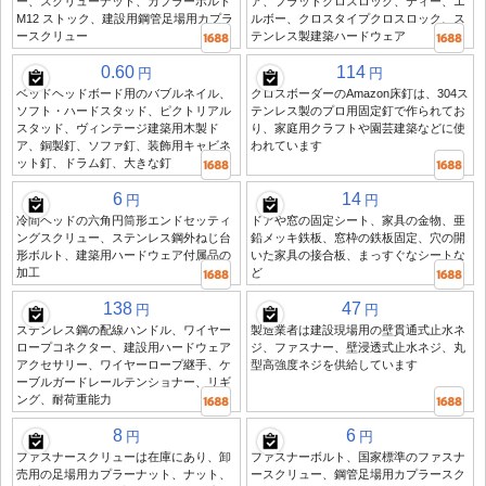
ー、スクリューナット、カプラーボルト
ア、フラットクロスロック、ティー、エ
M12 ストック、建設用鋼管足場用カプラ
ルボー、クロスタイプクロスロック、ス
ースクリュー
テンレス製建築ハードウェア
0.60
114
円
円
ベッドヘッドボード用のバブルネイル、
クロスボーダーのAmazon床釘は、304ス
ソフト・ハードスタッド、ピクトリアル
テンレス製のプロ用固定釘で作られてお
スタッド、ヴィンテージ建築用木製ド
り、家庭用クラフトや園芸建築などに使
ア、銅製釘、ソファ釘、装飾用キャビネ
われています
ット釘、ドラム釘、大きな釘
6
14
円
円
冷間ヘッドの六角円筒形エンドセッティ
ドアや窓の固定シート、家具の金物、亜
ングスクリュー、ステンレス鋼外ねじ台
鉛メッキ鉄板、窓枠の鉄板固定、穴の開
形ボルト、建築用ハードウェア付属品の
いた家具の接合板、まっすぐなシートな
加工
ど
138
47
円
円
ステンレス鋼の配線ハンドル、ワイヤー
製造業者は建設現場用の壁貫通式止水ネ
ロープコネクター、建設用ハードウェア
ジ、ファスナー、壁浸透式止水ネジ、丸
アクセサリー、ワイヤーロープ継手、ケ
型高強度ネジを供給しています
ーブルガードレールテンショナー、リギ
ング、耐荷重能力
8
6
円
円
ファスナースクリューは在庫にあり、卸
ファスナーボルト、国家標準のファスナ
売用の足場用カプラーナット、ナット、
ースクリュー、鋼管足場用カプラースク