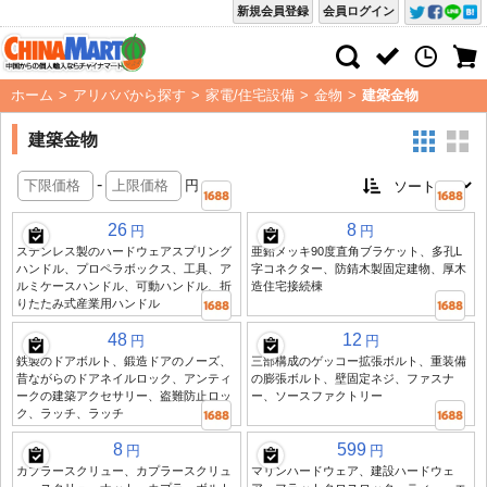
新規会員登録
会員ログイン
ホーム
>
アリババから探す
>
家電/住宅設備
>
金物
>
建築金物
建築金物
-
円
26
8
円
円
ステンレス製のハードウェアスプリング
亜鉛メッキ90度直角ブラケット、多孔L
ハンドル、プロペラボックス、工具、ア
字コネクター、防錆木製固定建物、厚木
ルミケースハンドル、可動ハンドル、折
造住宅接続棟
りたたみ式産業用ハンドル
48
12
円
円
鉄製のドアボルト、鍛造ドアのノーズ、
三部構成のゲッコー拡張ボルト、重装備
昔ながらのドアネイルロック、アンティ
の膨張ボルト、壁固定ネジ、ファスナ
ークの建築アクセサリー、盗難防止ロッ
ー、ソースファクトリー
ク、ラッチ、ラッチ
8
599
円
円
カプラースクリュー、カプラースクリュ
マリンハードウェア、建設ハードウェ