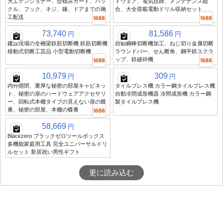
大工テンショナー、型積みカード、バッ
ドウェア、電気技師、メンテナンス組
クル、フック、ネジ、鎌、ドアまでの施
合、大全搭載電動ドリル収納セット
工配送
73,740
81,586
円
円
建設現場の全梱梁鉄筋切断機 鉄筋切断機
自動鋼棒切断機加工、ねじ切り金属切断
移動式切断工芸品 小型電動切断機
ラウンドバー、せん断角、鋼平鉄スクラ
ップ、鉄破砕機
10,979
309
円
円
内外開閉、重厚な秘密の部屋キャビネッ
タイルプレス機 カラー鋼タイルプレス機
ト、秘密の扉のハードウェアアクセサリ
自動冷間成形機器 冷間成形機 カラー鋼
ー、回転式本棚タイプの見えない扉の蝶
製タイルプレス機
番、秘密の部屋、本棚の蝶番
58,669
円
Blackzero ブラックゼロツールボックス
多機能家庭用工具 完全ユニバーサルドリ
ルセット 新居祝い男性ギフト
更に読み込む