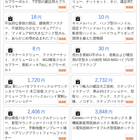
カプラーボルト、T字型の建設用カプラ
リュー、ナットセット、ネジ、建設用T
ーワイヤー
ビーム
18
10
円
円
不規則な形状の部品、建物用ファスナ
キャメルバック、ハンプ型小ハンドル、
ー、不規則な小さなフィギュア7フッ
固定ドアハンドルバックル、ヨット船の
ク、フィギュア9の大きなフック型ボル
船首型ハンドル、ハードウェアリギング
ト、あらかじめ埋め込まれたフック
国境を越えた貨物源
8
30
円
円
ファスナースクリュー、ファスナーナッ
色付き亜鉛U字ボルト、造船および建設
ト、スクリューロッド、M12構造クロス
用U字型ネジの卸売 M10-M42パイプU字
カプラー、亜鉛メッキTねじカプラーボ
パイプクランプ
ルト
1,720
2,732
円
円
建設 新しいバタフライバックルマウンテ
ドイツ輸入の建設大工技術、ステップバ
ンタイプカード 木工現場 スクリュース
イステップ、厚み付けテンショナー、型
クリュー フラットバックルハンド電動レ
取り、バックル、フック、スクリュー、
ンチテンショナー
鎌、ノコギリ、ステップバイステップ
2,406
3,848
円
円
新型構造バタフライバックルテンショナ
Comexハードウェアツールボックス 多
ー、新型マウンテンカードバタフライバ
機能家庭用収納ボックス 車両メンテナン
ックルレバー、手動地盤テンプレート補
ス電気技師ポータブル大型収納ボックス
強、ベアリングプラットフォームファス
ナー