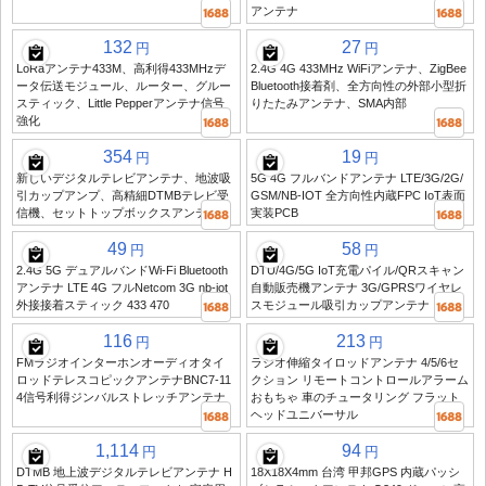
アンテナ
132
27
円
円
LoRaアンテナ433M、高利得433MHzデ
2.4G 4G 433MHz WiFiアンテナ、ZigBee
ータ伝送モジュール、ルーター、グルー
Bluetooth接着剤、全方向性の外部小型折
スティック、Little Pepperアンテナ信号
りたたみアンテナ、SMA内部
強化
354
19
円
円
新しいデジタルテレビアンテナ、地波吸
5G 4G フルバンドアンテナ LTE/3G/2G/
引カップアンプ、高精細DTMBテレビ受
GSM/NB-IOT 全方向性内蔵FPC IoT表面
信機、セットトップボックスアンテナ
実装PCB
49
58
円
円
2.4G 5G デュアルバンドWi-Fi Bluetooth
DTU/4G/5G IoT充電パイル/QRスキャン
アンテナ LTE 4G フルNetcom 3G nb-iot
自動販売機アンテナ 3G/GPRSワイヤレ
外接接着スティック 433 470
スモジュール吸引カップアンテナ
116
213
円
円
FMラジオインターホンオーディオタイ
ラジオ伸縮タイロッドアンテナ 4/5/6セ
ロッドテレスコピックアンテナBNC7-11
クション リモートコントロールアラーム
4信号利得ジンバルストレッチアンテナ
おもちゃ 車のチュータリング フラット
ヘッドユニバーサル
1,114
94
円
円
DTMB 地上波デジタルテレビアンテナ H
18X18X4mm 台湾 甲邦GPS 内蔵パッシ