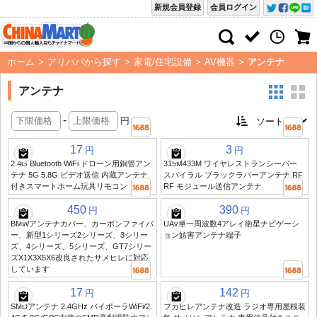
新規会員登録
会員ログイン
ホーム
>
アリババから探す
>
家電/住宅設備
>
AV機器
>
アンテナ
アンテナ
-
円
17
3
円
円
2.4G Bluetooth WiFi ドローン用銅管アン
315M433M ワイヤレストランシーバー
テナ 5G 5.8G ビデオ送信 内蔵アンテナ
スパイラル ブラックラバーアンテナ RF
付きスマートホーム玩具リモコン
RF モジュール送信アンテナ
450
390
円
円
BMWアンテナカバー、カーボンファイバ
UAV単一周波数4アレイ衛星ナビゲーシ
ー、新型1シリーズ2シリーズ、3シリー
ョン妨害アンテナ端子
ズ、4シリーズ、5シリーズ、GT7シリー
ズX1X3X5X6改良されたサメヒレに対応
しています
17
142
円
円
SMDアンテナ 2.4GHz バイポーラWiFi/2.
フカヒレアンテナ改造 ラジオ専用屋根装