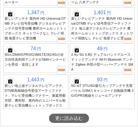
ルーター
ーム 八木アンテナ
1,347
1,401
円
円
新しいアンテナ 屋内外 HD Universal DT
新しいテレビアンテナ 屋内外 HD Univer
MB テレビ信号受信機 デジタルテレビア
sal DTMB テレビ信号受信アーティファ
ンテナ信号受信機 農村ホームセットトッ
クト 地上波デジタルテレビアンテナ 農
プボックス ネットワークなし テレビ視
村ホームセットトップボックス ネットワ
聴 衛星テレビ受信機
ーク視聴なし テレビ 衛星テレビ受信機
74
49
円
円
5G/CDMA/GPRS/GSM/LTE/3G/4Gの全
2.4G 5G 5.8G デュアルバンドグルース
方向性高利得アンテナがSMAインナーピ
ティックアンテナ Wi-Fi Bluetooth アンテ
ンを受信・送信します
ナ Zigbee 外部小型ペッパーアンテナ SM
A
1,443
93
円
円
新しい地上波デジタルテレビアンテナ、
5G IoT DTU/4G吸引カップアンテナ充電
DTMB高精細信号受信アーティファク
パイル GSMスキャンコード自動販売機 3
ト、テレビ受信機シグナラー、家庭用都
G/GPRS無線モジュールアンテナ
市部、農村部、屋内外のユニバーサル衛
星テレビ受信機セットトップボックス
更に読み込む