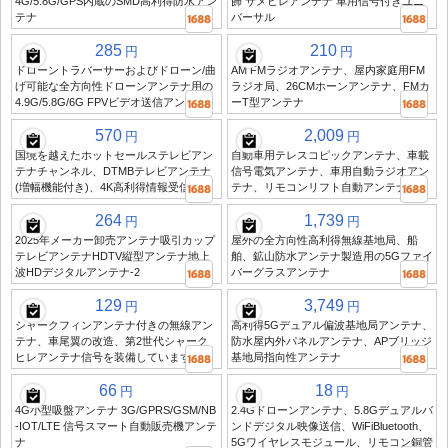
4G/5.8G/GPS内蔵のSMD高利得防水アン
飾 サメヒレアンテナ 車用信号付きユニ
テナ
バーサル
285
210
円
円
ドローントラバーサーおよびドローン/曲
AM FMラジオアンテナ、屋内家庭用FM
げ可能な全方向性ドローンアンテナ用の
ラジオ局、26CMホーンアンテナ、FMカ
4.9G/5.8G/6G FPVビデオ送信アンテナ
ーT型アンテナ
570
2,009
円
円
国境を越えたホットセールステレビアン
自動車用テレスコピックアンテナ、車載
テナチャンネル、DTMBテレビアンテナ
信号電気アンテナ、車用自動ラジオアン
(増幅機能付き)、4K高利得情報受信機
テナ、リモコンリフト自動アンテナ
264
1,739
円
円
2025年メーカー卸売アンテナ吸引カップ
屋外の全方向性高利得無線基地局、船
テレビアンテナHDTV縦型アンテナ地上
舶、鉱山防水アンテナ製造用の5Gファイ
波HDデジタルアンテナ-2
バーグラスアンテナ
129
3,749
円
円
シャークフィンアンテナ付きの無線アン
高利得5Gデュアル偏波基地局アンテナ、
テナ、車尾翼の改造、第2世代シャーク
防水屋内外パネルアンテナ、APブリッジ
ヒレアンテナ信号を装備しています
基地局指向性アンテナ
66
18
円
円
4G小型吸盤アンテナ 3G/GPRS/GSM/NB
2.4Gドローンアンテナ、5.8Gデュアルバ
-IOT/LTE 信号スマート自動販売機アンテ
ンドデジタル映像送信、WiFiBluetooth、
ナ
5Gワイヤレスモジュール、リモコン銅管