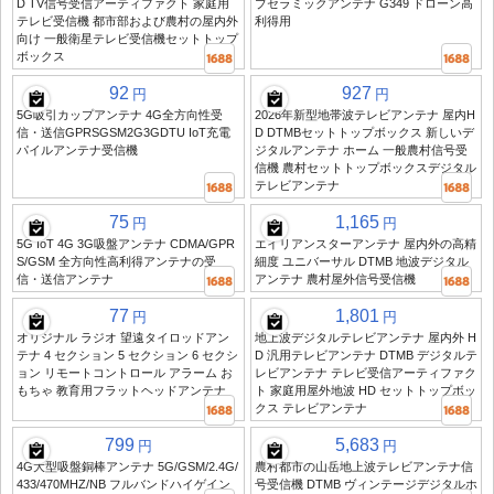
D TV信号受信アーティファクト 家庭用
ブセラミックアンテナ G349 ドローン高
テレビ受信機 都市部および農村の屋内外
利得用
向け 一般衛星テレビ受信機セットトップ
ボックス
92
927
円
円
5G吸引カップアンテナ 4G全方向性受
2026年新型地帯波テレビアンテナ 屋内H
信・送信GPRSGSM2G3GDTU IoT充電
D DTMBセットトップボックス 新しいデ
パイルアンテナ受信機
ジタルアンテナ ホーム 一般農村信号受
信機 農村セットトップボックスデジタル
テレビアンテナ
75
1,165
円
円
5G IoT 4G 3G吸盤アンテナ CDMA/GPR
エイリアンスターアンテナ 屋内外の高精
S/GSM 全方向性高利得アンテナの受
細度 ユニバーサル DTMB 地波デジタル
信・送信アンテナ
アンテナ 農村屋外信号受信機
77
1,801
円
円
オリジナル ラジオ 望遠タイロッドアン
地上波デジタルテレビアンテナ 屋内外 H
テナ 4 セクション 5 セクション 6 セクシ
D 汎用テレビアンテナ DTMB デジタルテ
ョン リモートコントロール アラーム お
レビアンテナ テレビ受信アーティファク
もちゃ 教育用フラットヘッドアンテナ
ト 家庭用屋外地波 HD セットトップボッ
クス テレビアンテナ
799
5,683
円
円
4G大型吸盤銅棒アンテナ 5G/GSM/2.4G/
農村都市の山岳地上波テレビアンテナ信
433/470MHZ/NB フルバンドハイゲイン
号受信機 DTMB ヴィンテージデジタルホ