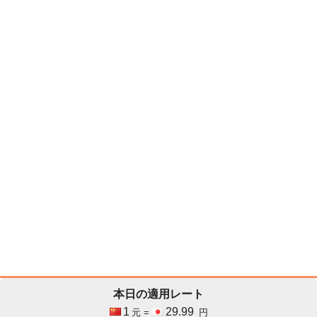
本日の適用レート
1
29.99
元 =
円