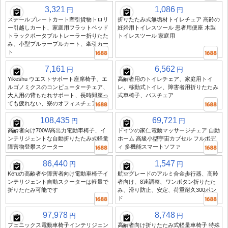
3,321
1,086
円
円
スチールプレートカート牽引貨物トロリ
折りたたみ式無垢材トイレチェア 高齢の
ー引越しカート、家庭用フラットベッド
妊婦用トイレスツール 患者用便座 木製
トラックポータブルトレーラー折りたた
トイレスツール 家庭用
み、小型プルラープルカート、牽引カー
ト
7,161
6,562
円
円
Yikeshu ウエストサポート座席椅子、エ
高齢者用のトイレチェア、家庭用トイ
ルゴノミクスのコンピューターチェア、
レ、移動式トイレ、障害者用折りたたみ
大人用の背もたれサポート、長時間座っ
式車椅子、バスチェア
ても疲れない、寮のオフィスチェア
108,435
69,721
円
円
高齢者向け700W高出力電動車椅子、イ
ドイツの家仁電動マッサージチェア 自動
ンテリジェントな自動折りたたみ式軽量
ホーム 高級小型宇宙カプセル フルボデ
障害物登攀スクーター
ィ 多機能スマートソファ
86,440
1,547
円
円
Kefuの高齢者や障害者向け電動車椅子イ
航空グレードのアルミ合金歩行器、高齢
ンテリジェント自動スクーターは軽量で
者向け、8速調整、ワンボタン折りたた
折りたたみ可能です
み、滑り防止、安定、荷重耐久300ポン
ド
97,978
8,748
円
円
フェニックス電動車椅子インテリジェン
高齢者向け折りたたみ式軽量車椅子 特殊