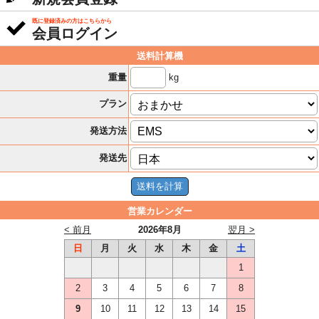
既に登録済みの方はこちらから
会員ログイン
送料計算機
kg
重量
プラン
発送方法
発送先
営業カレンダー
< 前月
2026年8月
翌月 >
日
月
火
水
木
金
土
1
2
3
4
5
6
7
8
9
10
11
12
13
14
15