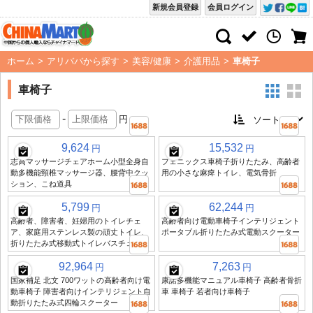
新規会員登録
会員ログイン
ホーム
>
アリババから探す
>
美容/健康
>
介護用品
>
車椅子
車椅子
-
円
9,624
15,532
円
円
志高マッサージチェアホーム小型全身自
フェニックス車椅子折りたたみ、高齢者
動多機能頸椎マッサージ器、腰背中クッ
用の小さな麻痺トイレ、電気骨折
ション、こね道具
5,799
62,244
円
円
高齢者、障害者、妊婦用のトイレチェ
高齢者向け電動車椅子インテリジェント
ア、家庭用ステンレス製の頑丈トイレ、
ポータブル折りたたみ式電動スクーター
折りたたみ式移動式トイレバスチェア
92,964
7,263
円
円
国家補足 北文 700ワットの高齢者向け電
康諾多機能マニュアル車椅子 高齢者骨折
動車椅子 障害者向けインテリジェント自
車 車椅子 若者向け車椅子
動折りたたみ式四輪スクーター