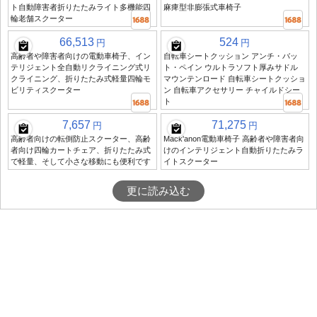
ト自動障害者折りたたみライト多機能四
麻痺型非膨張式車椅子
輪老舗スクーター
66,513
524
円
円
高齢者や障害者向けの電動車椅子、イン
自転車シートクッション アンチ・バッ
テリジェント全自動リクライニング式リ
ト・ペイン ウルトラソフト厚みサドル
クライニング、折りたたみ式軽量四輪モ
マウンテンロード 自転車シートクッショ
ビリティスクーター
ン 自転車アクセサリー チャイルドシー
ト
7,657
71,275
円
円
高齢者向けの転倒防止スクーター、高齢
Mack'anon電動車椅子 高齢者や障害者向
者向け四輪カートチェア、折りたたみ式
けのインテリジェント自動折りたたみラ
で軽量、そして小さな移動にも便利です
イトスクーター
更に読み込む