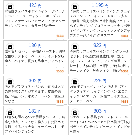
423
1,195
円
円
水溶性フェイスボディペイント クイック
子供向けフェイスペインティング フェイ
ドライ イージーウォッシュ キッズ ハロ
スペイント フェイスツールセット 安全
ウィンステージパフォーマンス チアリー
で無毒で洗える顔の水溶性無臭フェイス
ディングフェイスカラー 15カラー
ペインティング プロフェッショナルボデ
ィペインティング ハロウィンメイクアッ
プステージメイク クリスマス
180
922
円
円
選べる11色:ヘナ、手描きペースト、純粋
子供向けフェイスペインティングツール
な植物、タトゥーペースト、インドから
セット、顔の顔の顔色素(無毒、洗え
輸入、ハイナ、長持ち防水ボディペイン
る)、フェイスペインティング練習テンプ
ト
レート、人体の顔、水溶性、子供の日ス
テージメイク、屋台メイク、顔の色
302
228
円
円
洗えるグラフィティペンの小道具は人間
Letu ボディペイントペン 洗えるボディ
の体を拭くことができます。皮膚の絵
グラフィティ ライティングペン エロテ
画、筆記ペン、水のノートペン、蛍光ペ
ィック SM マーカー 水性フェイスウォー
ンなど
ターカラーペン
182
303
円
円
11色から選べる:ヘナ手描きペースト、純
ヘナペースト 手描きペースト ストール
粋な植物、インドから輸入された防水で
セット GOLECHA 半永久防水洗浄可能な
長持ちするハイナタトゥーペースト、ボ
ボディペインティングペースト インドか
ディペインティング
ら輸入