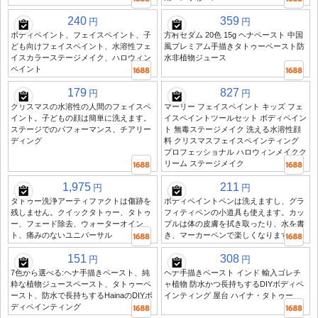
240
359
円
円
ボディペイント、フェイスペイント、子
方村セダム 20色 15g ヘナペースト 中国
ども向けフェイスペイント、水溶性フェ
風プレミアム手描きタトゥーペースト防
イスカラーステージメイク、ハロウィン
水非植物ジュース
ペイント
179
827
円
円
クリスマスの水溶性の人間のフェイスペ
マーリー フェイスペイント キッズ フェ
イント。子どもの顔は簡単に洗えます。
イスペイントツールセット ボディペイン
ステージでのパフォーマンス、チアリー
ト 無毒ステージメイク 洗える水溶性顔
ディング
料 クリスマスフェイスペインティング
プロフェッショナル ハロウィンメイクク
リーム ステージメイク
1,975
211
円
円
タトゥー洗浄アーティファクトは傷跡を
ボディペイントペンは洗えますし、グラ
残しません。クイックタトゥー、タトゥ
フィティペンの小道具も使えます。カッ
ー、フェード除去、ウォーターオイン
プルは体の皮膚を拭き取ったり、水を書
ト、痛みのないユニバーサル
き、マーカーペンで楽しくなります
151
308
円
円
7色から選べる:ヘナ手描きペースト、純
ヘナ手描きペースト インド 輸入ゴレチ
粋な植物ジュースペースト、タトゥーペ
ャ植物 防水かつ長持ちするDIYボディペ
ースト、防水で長持ちするHainaのDIYボ
インティング 屋台 ハイナ・タトゥー
ディペインティング