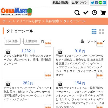
新規会員登録
会員ログイン
ホーム
>
アリババから探す
>
美容/健康
>
タトゥーシール
タトゥーシール
-
円
1,232
918
円
円
アクリル塗料除去剤、特別なスタジオテ
子供向けフェイスペインティングツール
ーブル、床のパレット、塗料、塗料残留
セット 顔色なし 顔色なし 毒 洗える水溶
クリーナー
性 無臭フェイスペインティング ペース
ト プロフェッショナル ハロウィンメイ
クペースト ステージメイクアップ クリ
スマス
262
154
円
円
テーマタトゥーステッカー プライベート
金万年ボディペイントペン、洗顔可能な
防水 長持ち女性カップルステッカー 洗
マーカーペン、フェイスペンボディペイ
濯可能 感情プライバシー ウエスト ボデ
ントスクリーン、ボディライティング消
ィファンステッカー
しゴムペン、フェイスペインティングス
キンアンカーPKグラフィティペン、子供
用ペン水彩ペン