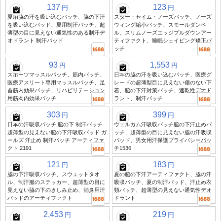
137
123
円
円
夏用脇の汗を吸い込むパッチ、脇の下汗
スター・セイム・ノーズパッチ、ノーズ
を吸い込むパッド、夏用制汗パッチ、超
ウィング縮小パッチ、スモールダンベ
薄型の目に見えない通気性のある制汗デ
ル、スリムノーズエッジプルダウンアー
オドラント 制汗パッド
ティファクト、睡眠シェイピング矯正パ
ッチ
93
1,553
円
円
スポーツマッスルパッチ、筋内パッチ、
日本の脇の汗を吸い込むパッチ、医療グ
医療アスリート専用マッスルパッチ、足
レードの超薄型目に見えない傷のない下
首筋内効果パッチ、リハビリテーション
着、脇の下汗対策パッチ、速乾性デオド
用筋肉内効果パッチ
ラント、制汗パッチ
303
399
円
円
日本の汗吸収パッチ 脇の下 制汗パッチ
ウェルカム汗吸収パッチ脇の下汗止めパ
超薄型の見えない脇の下汗吸収パッド ガ
ッチ、超薄型の目に見えない脇の汗吸収
ールズ 汗止め 制汗パッチ アーティファ
パッド、男女用汗保護プライバシーパッ
クト 2191
チ1536
121
183
円
円
脇の下汗吸収パッチ、スウェットタオ
夏の脇の下汗アーティファクト、脇の汗
ル、制汗服のステッカー、超薄型の目に
吸収パッチ、夏の制汗パッド、汗止め衣
見えない脇の下のきしみ止め、消臭用汗
類パッチ、超薄型の見えない通気性デオ
パッドのアーティファクト
ドラント
2,453
219
円
円