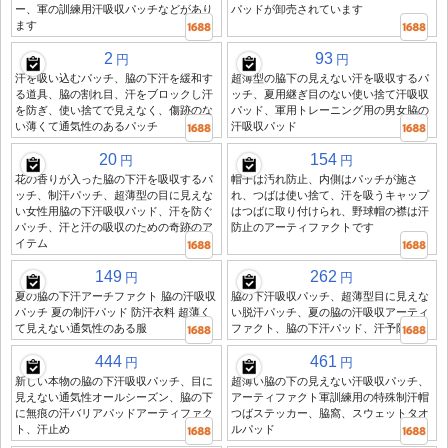
ー、軍の訓練用汗吸収パッチなどがあり
パッドが卸売されています
ます
2
93
円
円
汗を吸い込むパッチ、脇の下汗を緩和す
超薄型の脇下の見えない汗を吸収するパ
る道具、脇の割れ目、汗をブロックし汗
ッチ、夏用継ぎ目のない使い捨て汗吸収
を防ぎ、使い捨てで見えなく、傷跡のな
パッド、軍用トレーニング用の男女脇の
い薄くて通気性のあるパッチ
汗吸収パッド
20
154
円
円
花の香りが入った脇の下汗を吸収するパ
帽子は汚れ防止、内側はパッチが施さ
ッチ、制汗パッチ、超薄型の目に見えな
れ、つばは使い捨て、汗を吸うキャップ
い女性用脇の下汗吸収パッド、汗を防ぐ
はつばに取り付けられ、野球帽の襟は汗
パッチ、汗と汗の吸収のための奇跡のア
防止のアーティファクトです
イテム
149
262
円
円
夏の脇の下汗アーチファクト 脇の汗吸収
脇の下汗吸収パッチ、超薄型目に見えな
パッチ 夏の制汗パッド 防汗衣料 超薄く
い脱汗パッチ、夏の脇の汗吸収アーティ
て見えない通気性のある服
ファクト、脇の下汗パッド、汗予防
444
461
円
円
新しい本物の脇の下汗吸収パッチ、目に
超薄い脇の下の見えない汗吸収パッチ、
見えない通気性オールシーズン、脇の下
アーティファクト軍訓練用の特殊制汗帽
に無痕の汗バリアパッドアーティファク
つばステッカー、脇窩、スウェットタオ
ト、汗止め
ルパッド