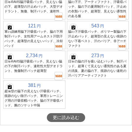
日本RAVIS脇汗吸収パッチ、見えない脇
脇の下汗、アーティファクト、汗吸収パ
の下、超薄型の汗止めパッチ、大型デオ
ッチ、脇の下の夏用制汗パッド、汗止め
ドラント、無傷、制汗パッチ、速乾性
の衣類パッチ、超薄型、見えない通気性
のある服
121
543
円
円
軍の訓練用脇下汗吸収パッチ、脇の下用
脇の下汗吸収パッチ、ポリマー製脇の下
制汗パッチ、女性用アームネスト汗防汗
汗止めパッド、超薄型の見えない痕跡の
パッチ、超薄型の見えないパッド、冷却
ない下着ベスト、汗のバリア、非アーチ
パッド
ファクト
2,734
273
円
円
日本RAVIS脇汗吸収パッチ、見えない脇
日本の脇の汗を吸い込むパッチ、制汗パ
の下の制汗パッチ、速乾性大型デオドラ
ッド、超薄くて見えない通気性のある夏
ント、無傷制汗パッチ超薄型
の消臭、夏の脇の下、痕跡のない速乾の
汗バリアアーティファクト
381
円
超薄型の脇下の見えない汗吸収パッチ、
痕跡のない除汗パッチ、軍用トレーニン
グ用の汗吸収帽パッチ、脇の下汗吸収パ
ッド、腕のソケット中隔
更に読み込む