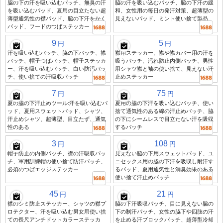
脇の下の汗を吸い込むパッチ、無臭の汗
脇の汗を吸い込むパッチ、脇の下汗の緩
を吸い込むパッド、夏用の目立たない超
和、女性用の毎日の発汗対策、超薄型の
薄型通気性の襟パッド、脇の下汗をかく
見えないパッド、ミント使い捨て製品
パッド、フードのつばステッカー
9
5
円
円
汗を吸い込むパッチ、脇の下パッチ、襟
襟用ステッカー、襟や襟カバー用の汗を
パッチ、帽子つばパッチ、帽子ステッカ
吸うパッチ、汚れ防止内側パッチ、男性
ー、汗を吸い込むパッチ、白い防汚パッ
用シャツ襟と袖の使い捨て、見えない汗
チ、使い捨ての汗吸収パッチ
止めステッカー
7
75
円
円
夏の脇の下汗止めツール:汗を吸い込むパ
夏用の脇の下汗を吸い込むパッチ、使い
ッド、夏用スウェットパッド、シャツ、
捨て通気性のある綿の汗止めパッチ、脇
汗止めシャツ、超薄型、目立たず、通気
の下にシームレスで目立たない汗を吸収
性のある
するパッチ
3
108
円
円
帽子防止の内側パッチ、襟の汗吸収パッ
見えない脇の下用スウェットパッド、ユ
チ、軍用訓練帽の使い捨て防汗パッチ、
ニセックス用の脇の下汗を吸収し耐汗す
必須のつばエッジステッカー
るパッド、夏用通気性と消臭効果のある
使い捨て汗止めパッチ
45
21
円
円
襟のシミ防止ステッカー、シャツの襟プ
脇の下汗吸収パッチ、目に見えない脇の
ロテクター、汗を吸い込む男女用使い捨
下の制汗パッチ、女性の脇下や四肢の汗
ての長尺アンチドットカラーステッカ
を止める汗ブロックパッチ、超薄型冷却