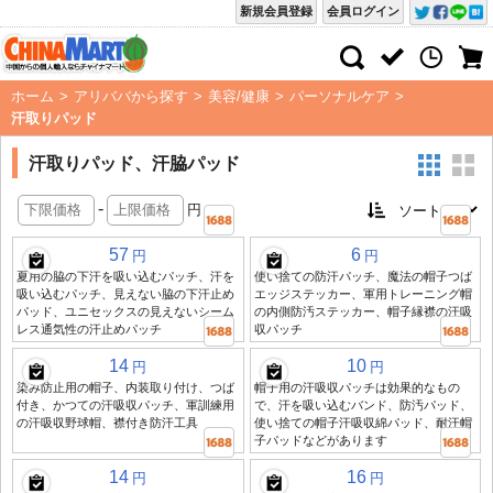
新規会員登録
会員ログイン
ホーム
>
アリババから探す
>
美容/健康
>
パーソナルケア
>
汗取りパッド
汗取りパッド、汗脇パッド
-
円
57
6
円
円
夏用の脇の下汗を吸い込むパッチ、汗を
使い捨ての防汗パッチ、魔法の帽子つば
吸い込むパッチ、見えない脇の下汗止め
エッジステッカー、軍用トレーニング帽
パッド、ユニセックスの見えないシーム
の内側防汚ステッカー、帽子縁襟の汗吸
レス通気性の汗止めパッチ
収パッチ
14
10
円
円
染み防止用の帽子、内装取り付け、つば
帽子用の汗吸収パッチは効果的なもの
付き、かつての汗吸収パッチ、軍訓練用
で、汗を吸い込むバンド、防汚パッド、
の汗吸収野球帽、襟付き防汗工具
使い捨ての帽子汗吸収綿パッド、耐汗帽
子パッドなどがあります
14
16
円
円