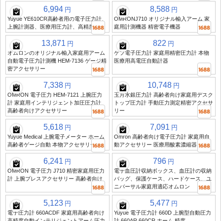
6,994
8,588
円
円
Yuyue YE610CR高齢者用の電子圧力計、
OMRONJ710 オリジナル輸入アーム 家
上腕計測器、医療用圧力計、高精度
庭用計測機器 精密電子機器
13,871
822
円
円
オムロンのオリジナル輸入家庭用アーム
ケフ電子圧力計 家庭用精密圧力計 本物
自動電子圧力計測機 HEM-7136 ゲージ精
医療用高電圧自動計器
密アクセサリー
7,338
10,748
円
円
OMRON 電子圧力 HEM-7121 上腕圧力
玉月水銀圧力計 高齢者向け家庭用デスク
計 家庭用インテリジェント加圧圧力計
トップ圧力計 手動圧力測定精密アクセサ
高齢者向けアクセサリー
リー
5,618
7,091
円
円
Yuyue Medical 上腕電子メーター ホーム
Omron 高齢者向け電子圧力計 家庭用自
高齢者ゲージ自動 本物アクセサリー
動アクセサリー 医療用酸素濃縮器
6,241
796
円
円
OMRON 電子圧力 J710 精密家庭用圧力
電子血圧計収納ボックス、血圧計の収納
計 上腕プレスアクセサリー 高齢者向け
バッグ、保護ケース、ハードケース、ユ
ニバーサル家庭用適応オムロン
5,123
5,477
円
円
電子圧力計 660ACDF 家庭用高齢者向け
Yuyue 電子圧力計 660D 上腕型自動圧力
高精度自動インテリジェントアーム圧力
計 660AR 660CR ホーム 精度