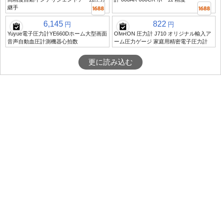
継手
6,145
822
円
円
Yuyue電子圧力計YE660Dホーム大型画面
OMRON 圧力計 J710 オリジナル輸入ア
音声自動血圧計測機器心拍数
ーム圧力ゲージ 家庭用精密電子圧力計
更に読み込む