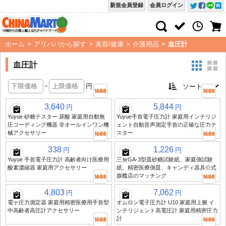
新規会員登録
会員ログイン
ホーム
>
アリババから探す
>
美容/健康
>
介護用品
>
血圧計
血圧計
-
円
3,640
5,844
円
円
Yuyue 砂糖テスター 尿酸 家庭用自動無
Yuyue手首電子圧力計 家庭用インテリジ
圧コーディング機器 非オールインワン機
ェント自動音声測定手首の正確な圧力テ
械アクセサリー
スター
338
1,226
円
円
Yuyue 手首電子圧力計 高齢者向け医療用
三努GA-3型皿砂糖試験紙、家庭側試験
酸素濃縮器 家庭用アクセサリー
紙、精密医療側皿、キャンディ器具公式
旗艦店のマッチング
4,803
7,062
円
円
電子圧力測定器 家庭用精密医療用手首型
オムロン電子圧力計 U10 家庭用上腕 イ
中高齢者高圧計アクセサリー
ンテリジェント高電圧計 家庭用精密圧力
計