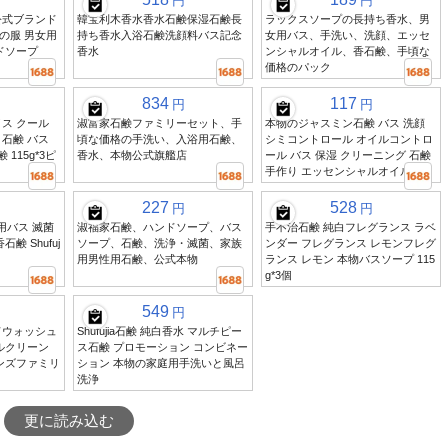
円
円
公式ブランド
韓宝利木香水香水石鹸保湿石鹸長
ラックスソープの長持ち香水、男
の服 男女用
持ち香水入浴石鹸洗顔料バス記念
女用バス、手洗い、洗顔、エッセ
ドソープ
香水
ンシャルオイル、香石鹸、手頃な
価格のパック
834
117
円
円
ス クール
淑富家石鹸ファミリーセット、手
本物のジャスミン石鹸 バス 洗顔
石鹸 バス
頃な価格の手洗い、入浴用石鹸、
シミコントロール オイルコントロ
 115g*3ピ
香水、本物公式旗艦店
ール バス 保湿 クリーニング 石鹸
手作り エッセンシャルオイル
227
528
円
円
女用バス 滅菌
淑福家石鹸、ハンドソープ、バス
手不治石鹸 純白フレグランス ラベ
鹸 Shufuj
ソープ、石鹸、洗浄・滅菌、家族
ンダー フレグランス レモンフレグ
用男性用石鹸、公式本物
ランス レモン 本物バスソープ 115
g*3個
549
円
ドウォッシュ
Shufujia石鹸 純白香水 マルチピー
ルクリーン
ス石鹸 プロモーション コンビネー
ンズファミリ
ション 本物の家庭用手洗いと風呂
洗浄
更に読み込む