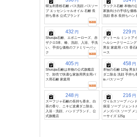
円
円
韓宝利香粉石鹸 バス洗顔 バスソー
ラックス石鹸 本物の
プ エッセンシャルオイル 石鹸 長
家族向けの手頃な価格
持ち香水 公式ブランド
洗顔 香水 長持ちハン
432
229
円
円
Shufujia石鹸、エボニーローズ、赤
デットール ミントアイ
ザクロ3本、椿、洗顔、入浴、手洗
ヘルシークリーニング 
い、手頃な価格のファミリーパッ
男女 家庭用 バス 香石鹸
ク
ース
405
458
円
円
Shufujia石鹸は本物の公式旗艦店
本物の石鹸 125g 男
で、卸売で快適な家族用男女用バ
ダニ除去 洗顔 手持ち香石
ス用石鹸 家庭用
ia バスソープ
248
216
円
円
スーフジャ石鹸の長持ち香水、白
ウィルスソープ ハン
茶の香り、ニキビ皮膚ダニ除去、
保湿 ソープ ジェント
入浴・洗顔、ハンドブランド、公
メンズバス ソープ メ
式旗艦店
ーサイズ 125g