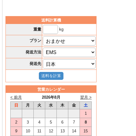
送料計算機
kg
重量
プラン
発送方法
発送先
営業カレンダー
< 前月
2026年8月
翌月 >
日
月
火
水
木
金
土
1
2
3
4
5
6
7
8
9
10
11
12
13
14
15