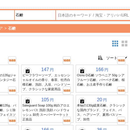
ア
>
石鹸
147
166
円
円
135gジャ
ビーフラワーソープ、エッセンシ
Oshu D石鹸 ソウベニア 50g シア
ンタジー石
ャルオイルの香り、春茶、牡丹白
フルーツ石鹸、バーベナ石鹸、桜
檀石鹸、洗顔、入浴、ハンドソー
石鹸、お土産手作り石鹸
プ、クラシックな家庭用品
105
20
円
円
135g、バ
Safeguard Soap 100g 純白アロエ
本物の130g硫黄石鹸、クラシック
鹸、シミ除
レモンバス 洗顔 洗顔 ハンドウォ
な国内ブランド、フェイス、バ
フェイスソ
ッシュ 卸売 スーパーマーケット
ス、ヘアソープ、夏用バスソー
正規品
プ、卸売
166
36