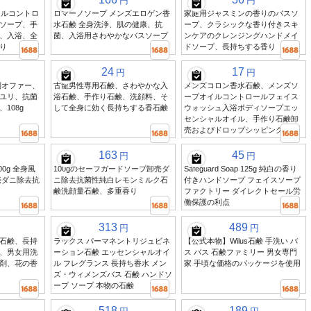
円
円
オイルコントロ
ロマーノソープ メンズエロゲン香
家庭用ジャスミンの香りのバスソ
ソープ、手
水石鹸 全身洗浄、肌の健康、抗
ープ、クラシックな香り付きスキ
、入浴、全
菌、入浴用さわやかなバスソープ
ンケアのクレンジングハンドメイ
り
ドソープ、長持ちする香り
24
17
円
円
別オファー、
古龍男性専用石鹸、さわやかな入
メンズコロン香水石鹸、メンズソ
ユリ、抗菌
浴石鹸、手作り石鹸、洗顔料、そ
ープオイルコントロールフェイス
108g
して全身に効く長持ちする香石鹸
ウォッシュ入浴ボディソープエッ
センシャルオイル、手作り石鹸卸
売およびドロップシッピング
163
45
円
円
0g 全身風
100gのセーフガードソープ卸売ダ
Safeguard Soap 125g 純白の香り
売ダニ除去抗
ニ除去抗菌性純白レモンミルク石
付きハンドソープ フェイスソープ
鹸洗顔量石鹸、多重香り
ファクトリー ダイレクトセール労
働保護の利点
313
489
円
円
石鹸、長持
ラックス パーマネントリジュビネ
【公式本物】Wilus石鹸 手洗い バ
、男女用洗
ーション石鹸 エッセンシャルオイ
ス バス 石鹸ファミリー 男女専門
剤、花の香
ル フレグランス 長持ち香水 メン
家 手頃な価格のパッケージを使用
ズ・ウィメンズバス 石鹸 ハンドソ
ープ ソープ 本物の石鹸
518
189