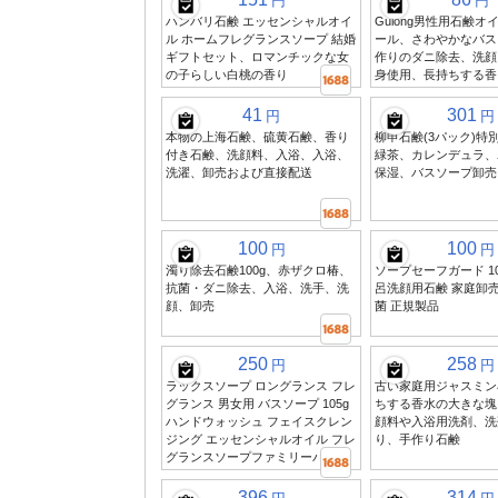
円
円
ハンバリ石鹸 エッセンシャルオイ
Gulong男性用石鹸
ル ホームフレグランスソープ 結婚
ール、さわやかなバス
ギフトセット、ロマンチックな女
作りのダニ除去、洗顔
の子らしい白桃の香り
身使用、長持ちする香
41
301
円
円
本物の上海石鹸、硫黄石鹸、香り
柳申石鹸(3パック)特
付き石鹸、洗顔料、入浴、入浴、
緑茶、カレンデュラ、
洗濯、卸売および直接配送
保湿、バスソープ卸売、
100
100
円
円
濁り除去石鹸100g、赤ザクロ椿、
ソープセーフガード 10
抗菌・ダニ除去、入浴、洗手、洗
呂洗顔用石鹸 家庭卸
顔、卸売
菌 正規製品
250
258
円
円
ラックスソープ ロングランス フレ
古い家庭用ジャスミン
グランス 男女用 バスソープ 105g
ちする香水の大きな塊
ハンドウォッシュ フェイスクレン
顔料や入浴用洗剤、洗
ジング エッセンシャルオイル フレ
り、手作り石鹸
グランスソープファミリーパック
396
314