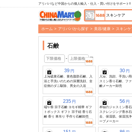
アリババなど中国からの個人輸入・仕入・買い付けをサポート!!
ホーム
>
アリババから探す
>
美容/健康
>
スキンケ
石鹸
-
円
39
30
円
円
上海硫黄石鹸、黄色脂肪石鹸、入
入浴、洗顔、手洗い用の
浴と手洗いのための深層洗顔、全
スミン香り石鹸、ファ
症例のダニ駆除、男女の入浴
鹸メーカー卸売
235
56
円
円
端午祭 宗子石鹸 ヨモギ精華 ギフ
本物のジャスミン香石鹸
トボックス ギフト 宗子紐 香り石
スクレンジング香水石
鹸 香り 車吊り 手作り石鹸卸売
去、保湿肌、保湿洗浄
ープメーカー
151
86