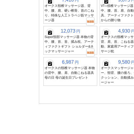
円
オークス頸椎マッサージ器、背
VTT頸椎マッサージ器
中、腰、肩、硬い椎骨、首のこね
中、腰、首、肩、自動
り、特殊な人工トラペジ筋マッサ
具、アーティファクト
ージ器
からの贈り物
12,073
4,930
円
Supor頸部マッサージ器 本物の背
オークスの頸椎マッサ
中、腰、首、首、揉み枕、アーテ
背、肩、首、こねる器
ィファクトギフト ショルダー&ネ
動、家庭用アーティフ
ックマッサージャー
サージ枕
6,987
9,580
円
オークスの頸椎マッサージ器 本物
オークスマッサージャ
の背中、腰、肩、自動こねる器具
ー、頸背、腰の後ろ、
母の日 母の誕生日プレゼント
クッション、自動揉み
ージャー