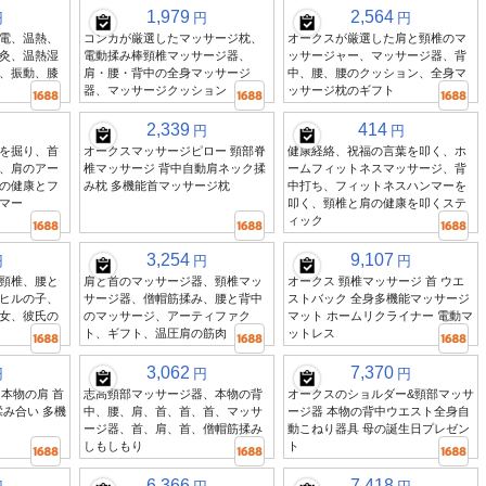
1,979
2,564
円
円
円
電、温熱、
コンカが厳選したマッサージ枕、
オークスが厳選した肩と頸椎のマ
灸、温熱湿
電動揉み棒頸椎マッサージ器、
ッサージャー、マッサージ器、背
、振動、膝
肩・腰・背中の全身マッサージ
中、腰、腰のクッション、全身マ
器、マッサージクッション
ッサージ枕のギフト
2,339
414
円
円
を掘り、首
オークスマッサージピロー 頸部脊
健康経絡、祝福の言葉を叩く、ホ
、肩のアー
椎マッサージ 背中自動肩ネック揉
ームフィットネスマッサージ、背
の健康とフ
み枕 多機能首マッサージ枕
中打ち、フィットネスハンマーを
マー
叩く、頸椎と肩の健康を叩くステ
ィック
3,254
9,107
円
円
円
頸椎、腰と
肩と首のマッサージ器、頸椎マッ
オークス 頸椎マッサージ 首 ウエ
ヒルの子、
サージ器、僧帽筋揉み、腰と背中
ストバック 全身多機能マッサージ
女、彼氏の
のマッサージ、アーティファク
マット ホームリクライナー 電動マ
ト、ギフト、温圧肩の筋肉
ットレス
3,062
7,370
円
円
円
 本物の肩 首
志高頸部マッサージ器、本物の背
オークスのショルダー&頸部マッサ
 揉み合い 多機
中、腰、肩、首、首、首、マッサ
ージ器 本物の背中ウエスト全身自
ージ器、首、肩、首、僧帽筋揉み
動こねり器具 母の誕生日プレゼン
しもしもり
ト
6,366
7,418