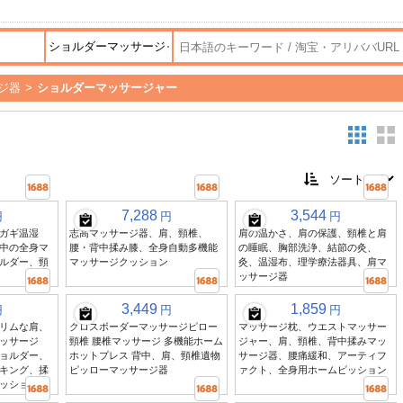
ジ器
>
ショルダーマッサージャー
7,288
3,544
円
円
円
ガギ温湿
志高マッサージ器、肩、頸椎、
肩の温かさ、肩の保護、頸椎と肩
中の全身マ
腰・背中揉み膝、全身自動多機能
の睡眠、胸部洗浄、結節の灸、
ルダー、頸
マッサージクッション
灸、温湿布、理学療法器具、肩マ
ッサージ器
3,449
1,859
円
円
円
リムな肩、
クロスボーダーマッサージピロー
マッサージ枕、ウエストマッサー
ッサージ
頸椎 腰椎マッサージ 多機能ホーム
ジャー、肩、頸椎、背中揉みマッ
ョルダー、
ホットプレス 背中、肩、頸椎遺物
サージ器、腰痛緩和、アーティフ
キング、揉
ピッローマッサージ器
ァクト、全身用ホームピッション
ッション