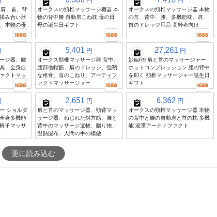
円
円
円
 肩、首、背
オークスの頸椎マッサージ機器 本
オークスの頸椎マッサージ器 本物
揉み合い器
物の背中腰 自動肩こね枕 母の日
の首、背中、腰、多機能枕、肩、
、本物の母
母の誕生日ギフト
首のドレッジ用品 高齢者向け
5,401
27,261
円
円
円
ージ器、腰
オークス頸椎マッサージ器:背中、
妙姐R9 肩と首のマッサージャー
具、全身自
腰部僧帽筋、肩のドレッジ、強靭
ホットコンプレッション 腰の背中
ァクトマッ
な椎骨、首のこねり、アーティフ
を叩く 頸椎マッサージャー誕生日
ァクトマッサージャー
ギフト
2,651
6,362
円
円
円
ー ショルダ
肩と首のマッサージ器、頸背マッ
オークスの頸椎マッサージ器 本物
全身多機能
サージ器、ねじれた斜方筋、腰と
の背中と腰の自動肩と首の枕 多機
椅子マッサ
背中のマッサージ遺物、贈り物、
能 浚渫アーティファクト
温熱湿布、人間の手の模倣
更に読み込む