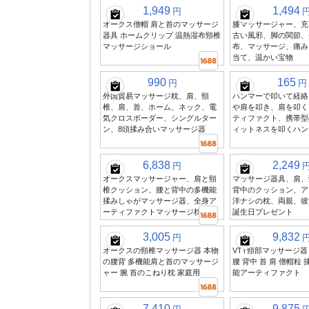
1,949
1,494
円
オークス僧帽 肩と首のマッサージ
膝マッサージャー、充
器具 ホームクリップ 温熱湿布頸椎
古い風邪、脚の関節、
マッサージショール
布、マッサージ、痛み
当て、温かい宝物
990
165
円
円
外国貿易マッサージ枕、肩、頸
ハンマーで叩いて経絡
椎、肩、首、ホーム、ネック、電
や肩を叩き、肩を叩く
気クロスボーダー、シングルター
ティファクト、携帯型
ン、8頭揉み合いマッサージ器
ィットネスを叩くハン
6,838
2,249
円
オークスマッサージャー、肩と頸
マッサージ器具、肩、
椎クッション、腰と背中の多機能
背中のクッション、ア
揉みしゃがマッサージ器、全身ア
洋ナシの枕、両親、彼
ーティファクトマッサージ枕
誕生日プレゼント
3,005
9,832
円
オークスの頸椎マッサージ器 本物
VTT頸部マッサージ器
の腰背 多機能肩と首のマッサージ
腰 背中 首 肩 僧帽粒
ャー 腕 首のこねり枕 家庭用
能アーティファクト
7,410
9,875