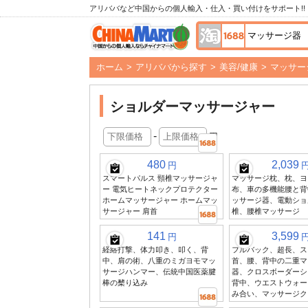
アリババなど中国からの個人輸入・仕入・買い付けをサポート!!
ホーム
>
アリババから探す
>
美容/健康
>
マッサー
ショルダーマッサージャー
-
円
480
2,039
円
スマートパルス 頸椎マッサージャ
マッサージ枕、枕、ヨ
ー 電気ヒートネックプロテクター
布、車の多機能腰と背
ホームマッサージャー ホームマッ
ッサージ器、電動ショ
サージャー 肩首
椎、腰椎マッサージ
141
3,599
円
経絡打撃、体力叩き、叩く、背
フルバック、超長、ス
中、肩の術、八重のミガヨモマッ
首、腰、背中の二重マ
サージハンマー、伝統中国医薬腱
器、クロスボーダーシ
棒の櫫り込み
背中、ウエストウォー
み合い、マッサージク