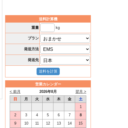
送料計算機
kg
重量
プラン
発送方法
発送先
営業カレンダー
< 前月
2026年8月
翌月 >
日
月
火
水
木
金
土
1
2
3
4
5
6
7
8
9
10
11
12
13
14
15