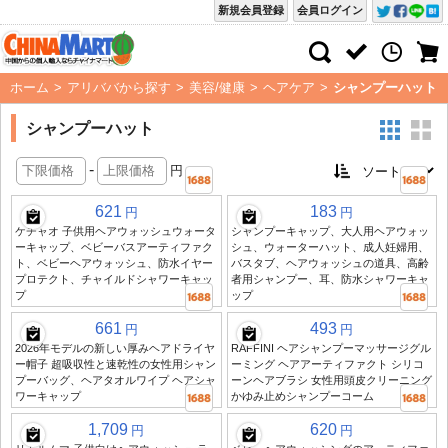
新規会員登録
会員ログイン
ホーム
>
アリババから探す
>
美容/健康
>
ヘアケア
>
シャンプーハット
シャンプーハット
-
円
621
183
円
円
ケチャオ 子供用ヘアウォッシュウォータ
シャンプーキャップ、大人用ヘアウォッ
ーキャップ、ベビーバスアーティファク
シュ、ウォーターハット、成人妊婦用、
ト、ベビーヘアウォッシュ、防水イヤー
バスタブ、ヘアウォッシュの道具、高齢
プロテクト、チャイルドシャワーキャッ
者用シャンプー、耳、防水シャワーキャ
プ
ップ
661
493
円
円
2026年モデルの新しい厚みヘアドライヤ
RAFFINI ヘアシャンプーマッサージグル
ー帽子 超吸収性と速乾性の女性用シャン
ーミング ヘアアーティファクト シリコ
プーバッグ、ヘアタオルワイプ ヘアシャ
ーンヘアブラシ 女性用頭皮クリーニング
ワーキャップ
かゆみ止めシャンプーコーム
1,709
620
円
円