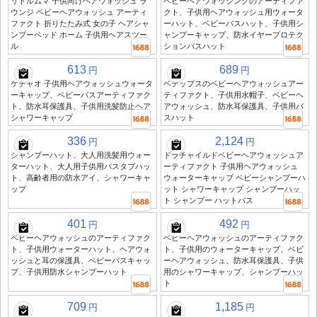
リトルムマ 子供向けヘアウォッシュ ラ
ベビーヘアウォッシングのアーティファ
ウンジ ベビーヘアウォッシュ アーティ
クト、子供用ヘアウォッシュ用ウォータ
ファクト 折りたたみ式 女の子 ヘアシャ
ーハット、ベビーバスハット、子供用シ
ンプーベッド ホーム 子供用ヘアスツー
ャンプーキャップ、防水イヤープロテク
ル
ションバスハット
613
689
円
円
ケチャオ 子供用ヘアウォッシュウォータ
ベテップスのベビーヘアウォッシュアー
ーキャップ、ベビーバスアーティファク
ティファクト、子供用水帽子、ベビーヘ
ト、防水耳保護具、子供用洗髪防止ヘア
アウォッシュ、防水耳保護具、子供用バ
シャワーキャップ
スハット
336
2,124
円
円
シャンプーハット、大人用洗髪用ウォー
ドラチャイルドベビーヘアウォッシュア
ターハット、大人用子供用バスタブハッ
ーティファクト 子供用ヘアウォッシュ
ト、高齢者用の防水アイ、シャワーキャ
ウォーターキャップ ベビーシャンプーハ
ップ
ット シャワーキャップ シャンプーハッ
ト シャンプー ハットバス
401
492
円
円
ベビーヘアウォッシュのアーティファク
ベビーヘアウォッシュのアーティファク
ト、子供用ウォーターハット、ヘアウォ
ト、子供用のウォーターキャップ、ベビ
ッシュと耳の保護具、ベビーバスキャッ
ーヘアウォッシュ、防水耳保護具、子供
プ、子供用防水シャンプーハット
用のシャワーキャップ、シャンプーハッ
ト
709
1,185
円
円