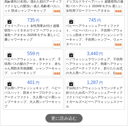
高齢者向け水洗い 濡れた顔のアーティフ
ドリズルドライヘアハット 超吸収性の速
ァクトなしの髪洗い 成人 高齢者バスハ
乾バスヘアハット 2026年モデル 新しい
ット 防水シャンプーキャップ
女性用ブローフリーヘアタオル
735
745
円
円
ドライヘアハット 女性用厚み付け 超吸
ベビーヘアウォッシュアーティファク
収性ヘッドタオルワイプ ヘアウォッシュ
ト、ベビーバスハット、子供用ヘアウォ
速乾ヘアタオル 2025年モデル 新しい二
ッシュ防水イヤープロテクションシャワ
層シャワーキャップ
ーキャップ、子供用シャンプー、ウォー
ターハット
559
3,440
円
円
ベビーヘアウォッシュ、水キャップ、子
ヘアウォッシュラウンジチェア、子供用
供用バスの髪のアーティファクト、赤ち
ヘアウォッシュチェア、拘束ヘアウォッ
ゃん用防水耳保護帽、シャンプーキャッ
シュのアーティファクト、折りたたみ式
プ、シャワーキャップ
の大人用ヘアシャンプーベッド、妊婦用
401
1,287
円
円
子供用ヘアウォッシュキャップ、ベビー
子供向けヘアウォッシュラウンジチェア
バスハット、防水イヤープロテクション
折りたたみ式ヘアウォッシュアーティフ
アーティファクト、大人用ベビー用シャ
ァクトベビーホームヘアウォッシュベッ
ンプーキャップ、大人用シャワーキャッ
ドガールズベビーヘアウォッシュスツー
プ
ル
更に読み込む